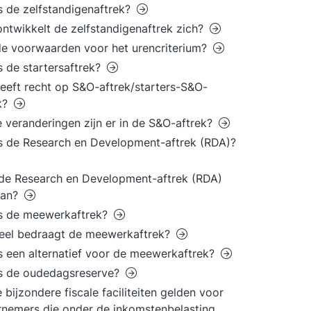
s de zelfstandigenaftrek?
ntwikkelt de zelfstandigenaftrek zich?
e voorwaarden voor het urencriterium?
s de startersaftrek?
eeft recht op S&O-aftrek/starters-S&O-
k?
 veranderingen zijn er in de S&O-aftrek?
s de Research en Development-aftrek (RDA)?
t de Research en Development-aftrek (RDA)
aan?
is de meewerkaftrek?
eel bedraagt de meewerkaftrek?
s een alternatief voor de meewerkaftrek?
is de oudedagsreserve?
 bijzondere fiscale faciliteiten gelden voor
nemers die onder de inkomstenbelasting