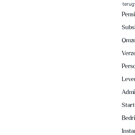
teru
Pens
Subs
Omze
Verz
Pers
Leve
Admi
Start
Bedri
Insta