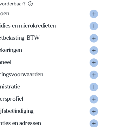
gvorderbaar?
ioen
idies en microkredieten
tbelasting-BTW
ekeringen
oneel
ringsvoorwaarden
nistratie
ersprofiel
jfsbeëindiging
nties en adressen