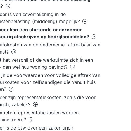
n?
er is verliesverrekening in de
stenbelasting (middeling) mogelijk?
eer kan een startende ondernemer
keurig afschrijven op bedrijfsmiddelen?
autokosten van de ondernemer aftrekbaar van
inst?
 het verschil of de werkruimte zich in een
- dan wel huurwoning bevindt?
ijn de voorwaarden voor volledige aftrek van
urkosten voor zelfstandigen die vanuit huis
en?
er zijn representatiekosten, zoals die voor
unch, zakelijk?
moeten representatiekosten worden
ministreerd?
r is de btw over een zakenlunch