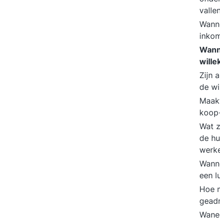
valle
Wanne
inkom
Wann
wille
Zijn 
de w
Maakt
koop
Wat z
de hu
werk
Wanne
een l
Hoe 
gead
Wanee