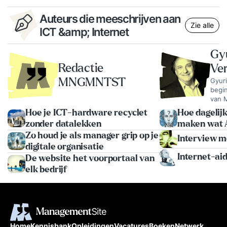
Auteurs die meeschrijven aan
Zie alle
ICT &amp; Internet
Gy
Redactie
Ve
MNGMNTST
Gyuri
begin in 1
van 
waarv
Hoe je ICT-hardware recyclet
Hoe dagelijk
dan 5
zonder datalekken
maken wat 
gesch
Zo houd je als manager grip op je
werel
Interview m
mana
digitale organisatie
actie
Internet-a
De website het voorportaal van
van t
elk bedrijf
Onde
spreekt 
Enga
organ
Vera
Organ
Home
Kennisbank
Opleidingen
Vacatures
Boeken
Netwerk
voor 