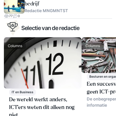
bedrijf
Redactie MNGMNTST
77
0
Selectie van de redactie
Columns
Columns
Besturen en orga
Een succesvo
geen ICT-pr
IT en Business
De onbegrepen
De wereld werkt anders,
informatie
ICT’ers weten dit alleen nog
niet