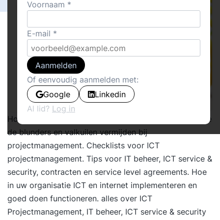
Voornaam
E-mail
Aanmelden
Of eenvoudig aanmelden met:
Google
Linkedin
Al lid?
Log in
Hoe de slaagkansen van ICT projecten vergroten? Hoe
de blunders en valkuilen vermijden bij
projectmanagement. Checklists voor ICT
projectmanagement. Tips voor IT beheer, ICT service &
security, contracten en service level agreements. Hoe
in uw organisatie ICT en internet implementeren en
goed doen functioneren. alles over ICT
Projectmanagement, IT beheer, ICT service & security