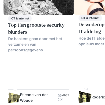
ICT & Internet
ICT & Internet
De wederops
Top tien grootste security-
IT afdeling
blunders
Hoe de IT afdel
De hackers gaan door met het
opnieuw moet 
verzamelen van
persoonsgegevens
Etienne van der
4937
Roderi
1
Woude