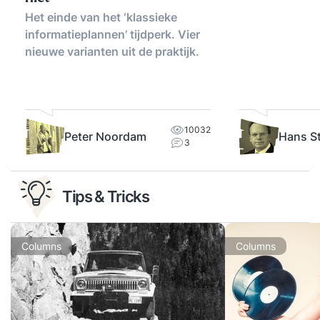
Het einde van het ‘klassieke
informatieplannen’ tijdperk. Vier
nieuwe varianten uit de praktijk.
10032
Peter Noordam
Hans S
3
Tips & Tricks
Columns
Columns