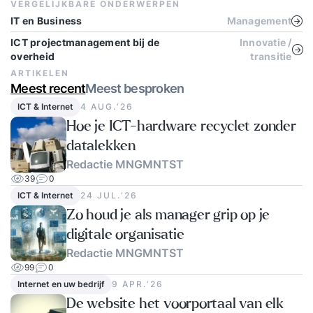
VERGELIJKBARE ONDERWERPEN
IT en Business
Management
ICT projectmanagement bij de
Innovatie /
overheid
transitie
ARTIKELEN
Meest recent
Meest besproken
ICT & Internet
4 AUG.‘26
Hoe je ICT-hardware recyclet zonder
datalekken
Redactie MNGMNTST
39
0
ICT & Internet
24 JUL.‘26
Zo houd je als manager grip op je
digitale organisatie
Redactie MNGMNTST
99
0
Internet en uw bedrijf
9 APR.‘26
De website het voorportaal van elk