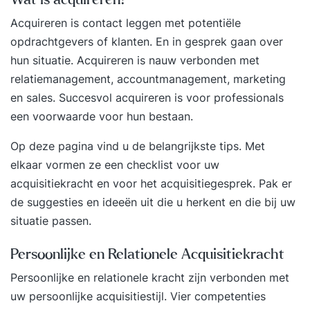
verkoopadviseur, adviseur, adviesgesprek,
Acquireren is contact leggen met potentiële
consultant, consultancy, buitendienst,
opdrachtgevers of klanten. En in gesprek gaan over
accountmanager, accountmanagement,
hun situatie. Acquireren is nauw verbonden met
salesmanager, verkooptraining, acquisitie,
relatiemanagement, accountmanagement, marketing
acquisitietraining, relatiebeheer. Meer informatie
en sales. Succesvol acquireren is voor professionals
of direct inschrijven voor deze training? Ga naar
een voorwaarde voor hun bestaan.
onze website.
Op deze pagina vind u de belangrijkste tips. Met
elkaar vormen ze een checklist voor uw
acquisitiekracht en voor het acquisitiegesprek. Pak er
de suggesties en ideeën uit die u herkent en die bij uw
situatie passen.
Persoonlijke en Relationele Acquisitiekracht
Persoonlijke en relationele kracht zijn verbonden met
uw persoonlijke acquisitiestijl. Vier competenties