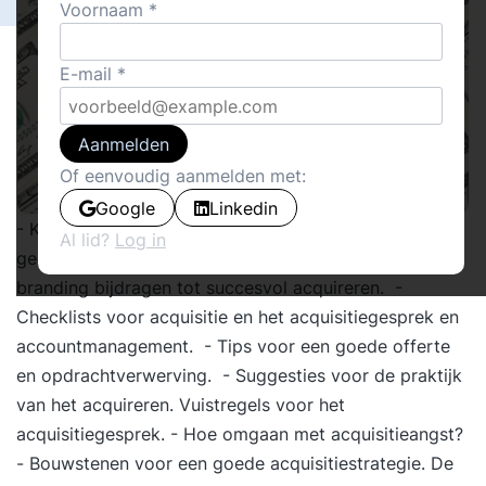
Voornaam
E-mail
Aanmelden
Of eenvoudig aanmelden met:
Google
Linkedin
- Kenmerken van acquisitiekracht. Persoonlijke stijl en
Al lid?
Log in
gedrag bij acquireren. - Hoe netwerken en personal
branding bijdragen tot succesvol acquireren. -
Checklists voor acquisitie en het acquisitiegesprek en
accountmanagement. - Tips voor een goede offerte
en opdrachtverwerving. - Suggesties voor de praktijk
van het acquireren. Vuistregels voor het
acquisitiegesprek. - Hoe omgaan met acquisitieangst?
- Bouwstenen voor een goede acquisitiestrategie. De