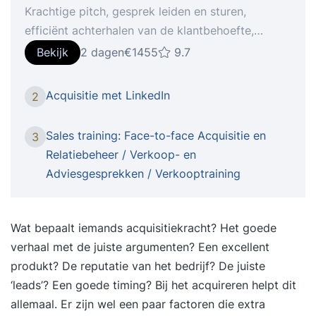
Krachtige pitch, gesprek leiden en sturen,
efficiënt achterhalen van de klantbehoefte,
vraagtechnieken, cross-sell en upgrading,
Bekijk
2 dagen
€1455
9.7
afsluittechnieken, leads genereren. Wat is het
doel van de training?Je leert jouw verkoop- en
Acquisitie met LinkedIn
2
adviesgesprekken aan tafel op perfect
verzorgde, efficiënte en resultaatgerichte manier
Sales training: Face-to-face Acquisitie en
3
af te handelen. Daarnaast wordt er veel aandacht
Relatiebeheer / Verkoop- en
besteed aan het proactief herkennen en benutten
Adviesgesprekken / Verkooptraining
van commerciële signalen. Wat is het resultaat?
Na afloop van deze training: Weet je hoe je jouw
gesprekken aan tafel op de juiste manier
Wat bepaalt iemands acquisitiekracht? Het goede
voorbereidt Kun je een gesprek opbouwen aan de
verhaal met de juiste argumenten? Een excellent
hand van de juiste structuur Zet je een krachtige
produkt? De reputatie van het bedrijf? De juiste
introductie neer Maak je indruk met een goede
‘leads’? Een goede timing? Bij het acquireren helpt dit
one-minute story/pitch Kun je omgaan met
allemaal. Er zijn wel een paar factoren die extra