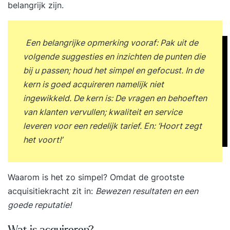
verschillende klanttypen door te spiegelen Kun je
belangrijk zijn.
efficiënt inventariseren (vragen en doorvragen)
Ben je in staat om klantspecifiek te presenteren
en adviseren Weet je commerciële kansen te
Een belangrijke opmerking vooraf: Pak uit de
herkennen én te benutten door middel van corss-
volgende suggesties en inzichten de punten die
selling en upgrading Verkrijg je gemakkelijker
bij u passen; houd het simpel en gefocust. In de
commitment op een (aankoop-)beslissing door
kern is goed acquireren namelijk niet
gebruikte maken van afsluittechnieken Ga je op
ingewikkeld. De kern is: De vragen en behoeften
de juiste manier om met bezwaren Voor wie?
van klanten vervullen; kwaliteit en service
Deze training is passend voor iedereen die meer
leveren voor een redelijk tarief. En: ‘Hoort zegt
wil halen uit zijn/haar (acquisitie-)gesprekken aan
het voort!’
tafel! Denk aan: accountmanagers,
relatiemanagers, buitendienst medewerkers,
Waarom is het zo simpel? Omdat de grootste
verkoop/sales medewerkers en consultants.
acquisitiekracht zit in:
Bewezen resultaten en een
Locatie Eigen trainingscentrum Coach + Result
goede reputatie!
Breda (Ulvenhout) en op locatie. Trefwoorden:
verkoop, verkoopgesprek, verkoper,
Wat is acquireren?