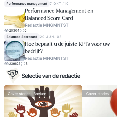
Performance management
7 OKT.‘10
Performance Management en
Balanced Score Card
Redactie MNGMNTST
20304
0
Balanced Scorecard
20 JUN.‘08
Hoe bepaalt u de juiste KPI's voor uw
bedrijf?
Redactie MNGMNTST
239625
3
Selectie van de redactie
Cover stories · Boeken
Cover stories