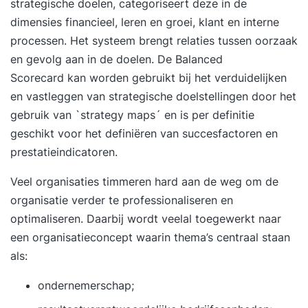
strategische doelen, categoriseert deze in de
zetten in acties en de voortgang van de realisatie
dimensies financieel, leren en groei, klant en interne
te meten Je kent de succes- en faalfactoren van
processen. Het systeem brengt relaties tussen oorzaak
een Balanced Scorecard-implentatie
en gevolg aan in de doelen. De Balanced
Scorecard kan worden gebruikt bij het verduidelijken
en vastleggen van strategische doelstellingen door het
gebruik van `strategy maps´ en is per definitie
geschikt voor het definiëren van succesfactoren en
prestatieindicatoren.
Veel organisaties timmeren hard aan de weg om de
organisatie verder te professionaliseren en
optimaliseren. Daarbij wordt veelal toegewerkt naar
een organisatieconcept waarin thema’s centraal staan
als:
ondernemerschap;