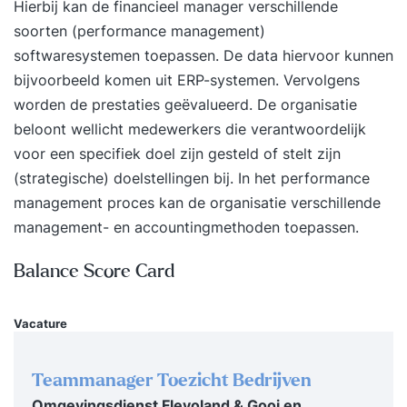
Hierbij kan de financieel manager verschillende
En daarmee maak je kennis met de kracht van de
soorten (performance management)
balanced scorecardmethode: de strategie
softwaresystemen toepassen. De data hiervoor kunnen
snel operationaliseren, meetbaar maken
bijvoorbeeld komen uit ERP-systemen. Vervolgens
en verbeteracties op elkaar afstemmen. Na
worden de prestaties geëvalueerd. De organisatie
afloop van de training: heb je de vaardigheid om
beloont wellicht medewerkers die verantwoordelijk
strategiekaart en balanced scorecard direct toe
voor een specifiek doel zijn gesteld of stelt zijn
te passen in je eigen organisatie heb je het
(strategische) doelstellingen bij. In het performance
vermogen om een actiegericht systeem te
management proces kan de organisatie verschillende
ontwikkelen dat volgt of de strategie wordt
management- en accountingmethoden toepassen.
uitgevoerd en prestaties meet kun je de juiste
prestatie-indicatoren definiëren om de voortgang
Balance Score Card
te volgen ken je de ins en outs van de balanced
scorecard methode en heb je inzicht hoe je
Vacature
deze echt kunt laten werken Je leert: De theorie
van de balanced scorecard kennen Jouw visie en
Teammanager Toezicht Bedrijven
strategie vertalen naar acties Een strategiekaart
Omgevingsdienst Flevoland & Gooi en