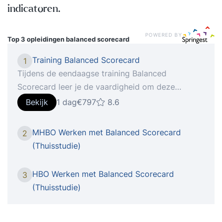
indicatoren.
POWERED BY
Top 3 opleidingen
balanced scorecard
Training Balanced Scorecard
1
Tijdens de eendaagse training Balanced
Scorecard leer je de vaardigheid om deze
populaire managementmethode snel en effectief
Bekijk
1 dag
€797
8.6
in je eigen organisatie toe te passen. Je leert de
7 stappen om een strategiekaart en balanced
MHBO Werken met Balanced Scorecard
2
scorecard te ontwerpen. Bovendien krijg je tal
(Thuisstudie)
van handige tips en leer je alles over de
achtergronden van de balanced scorecard
HBO Werken met Balanced Scorecard
3
methode. Je gaat aan de slag
(Thuisstudie)
met strategiekaarten, strategische
doelstellingen, prestatie-indicatoren (KPI’en)
en scorecards. Je leert visie naar actie vertalen.