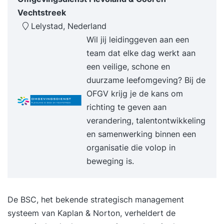
(strategy map) opstellen Kritieke succesfactoren
Vechtstreek
benoemen De rol van stakeholders kennen
Lelystad, Nederland
SMART doelstellingen formuleren Prestatie-
Wil jij leidinggeven aan een
indicatoren opstellen De plaats van de balanced
team dat elke dag werkt aan
scorecard in uw besturingssysteem begrijpen
een veilige, schone en
Verbeteracties definiëren en in een
duurzame leefomgeving? Bij de
verbeteragenda plaatsen De balanced scorecard
OFGV krijg je de kans om
in een management- rapportage plaatsen
richting te geven aan
Doelgroep: Algemeen directeur Commercieel
verandering, talentontwikkeling
directeur Financieel directeur Controller Hoofd
en samenwerking binnen een
personeelszaken Teamleider Projectmedewerker
organisatie die volop in
Managementondersteuner Manager ICT Staflid
beweging is.
Beleidsmedewerker Lesvorm:Interactief in klein
groepen. Afwisselend theorie en
oefeningen.Resultaat: Na afloop ben je in staat
De BSC, het bekende strategisch management
een strategiekaart en balanced scorecard op te
systeem van Kaplan & Norton, verheldert de
stellen De strategie van jouw organisatie om te