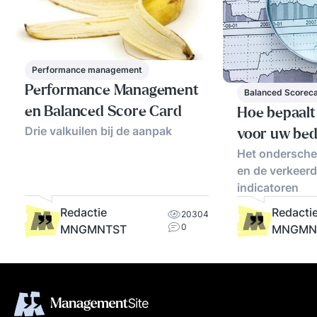
Performance management
Performance Management
Balanced Scorec
en Balanced Score Card
Hoe bepaalt 
Drie valkuilen bij de aanpak
voor uw bed
Het onderschei
en de verkeerd
indicatoren
Redactie
Redacti
20304
0
MNGMNTST
MNGMN