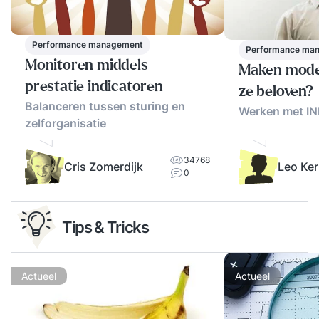
Performance management
Performance ma
Monitoren middels
Maken mode
prestatie indicatoren
ze beloven?
Balanceren tussen sturing en
Werken met IN
zelforganisatie
34768
Cris Zomerdijk
Leo Ker
0
Tips & Tricks
Actueel
Actueel