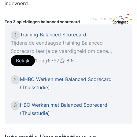
ingevoerd.
POWERED BY
Top 3 opleidingen
balanced scorecard
Training Balanced Scorecard
1
Tijdens de eendaagse training Balanced
Scorecard leer je de vaardigheid om deze
populaire managementmethode snel en effectief
Bekijk
1 dag
€797
8.6
in je eigen organisatie toe te passen. Je leert de
7 stappen om een strategiekaart en balanced
MHBO Werken met Balanced Scorecard
2
scorecard te ontwerpen. Bovendien krijg je tal
(Thuisstudie)
van handige tips en leer je alles over de
achtergronden van de balanced scorecard
HBO Werken met Balanced Scorecard
3
methode. Je gaat aan de slag
(Thuisstudie)
met strategiekaarten, strategische
doelstellingen, prestatie-indicatoren (KPI’en)
en scorecards. Je leert visie naar actie vertalen.