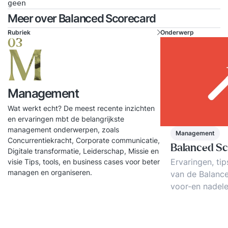
geen
Meer over Balanced Scorecard
Rubriek
Onderwerp
03
M
Management
Wat werkt echt? De meest recente inzichten
en ervaringen mbt de belangrijkste
management onderwerpen, zoals
Management
Concurrentiekracht, Corporate communicatie,
Balanced S
Digitale transformatie, Leiderschap, Missie en
Ervaringen, ti
visie Tips, tools, en business cases voor beter
managen en organiseren.
van de Balanc
voor-en nadel
met de BSC. D
scorecard als 
beter perform