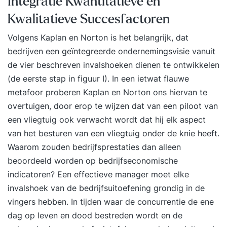
Integratie Kwantitatieve en
En daarmee maak je kennis met de kracht van de
Kwalitatieve Succesfactoren
balanced scorecardmethode: de strategie
snel operationaliseren, meetbaar maken
Volgens Kaplan en Norton is het belangrijk, dat
en verbeteracties op elkaar afstemmen. Na
bedrijven een geïntegreerde ondernemingsvisie vanuit
afloop van de training: heb je de vaardigheid om
de vier beschreven invalshoeken dienen te ontwikkelen
strategiekaart en balanced scorecard direct toe
(de eerste stap in figuur I). In een ietwat flauwe
te passen in je eigen organisatie heb je het
metafoor proberen Kaplan en Norton ons hiervan te
vermogen om een actiegericht systeem te
overtuigen, door erop te wijzen dat van een piloot van
ontwikkelen dat volgt of de strategie wordt
een vliegtuig ook verwacht wordt dat hij elk aspect
uitgevoerd en prestaties meet kun je de juiste
van het besturen van een vliegtuig onder de knie heeft.
prestatie-indicatoren definiëren om de voortgang
Waarom zouden bedrijfsprestaties dan alleen
te volgen ken je de ins en outs van de balanced
beoordeeld worden op bedrijfseconomische
scorecard methode en heb je inzicht hoe je
indicatoren? Een effectieve manager moet elke
deze echt kunt laten werken Je leert: De theorie
invalshoek van de bedrijfsuitoefening grondig in de
van de balanced scorecard kennen Jouw visie en
vingers hebben. In tijden waar de concurrentie de ene
strategie vertalen naar acties Een strategiekaart
dag op leven en dood bestreden wordt en de
(strategy map) opstellen Kritieke succesfactoren