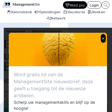
Word pro
Login
Kennisbank
Opleidingen
Vacatures
Boeken
Netwerk
Management
Balanced Scorecard
2 MRT.‘98
En De Panacee voor al
uw Problemen is… de
Balanced Scorecard!
Word gratis lid van de
(Of toch niet?)
ManagementSite nieuwsbrief, deze
Robin Janszen
geeft u toegang tot de nieuwste
11785
Delen
artikelen.
5
12
Scherp uw managementskills en blijf op de
hoogte!
Cover stories