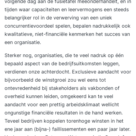
volgende dag aan de fusietafel meeonderhandelt, en in
benoemen De rol van stakeholders kennen
tijden waar capaciteiten en leervermogens een steeds
SMART doelstellingen formuleren Prestatie-
belangrijker rol in de verwerving van een uniek
indicatoren opstellen De plaats van de balanced
concurrentievoordeel spelen, bepalen nadrukkelijk ook
scorecard in uw besturingssysteem begrijpen
kwalitatieve, niet-financiële kenmerken het succes van
Verbeteracties definiëren en in een
een organisatie.
verbeteragenda plaatsen De balanced scorecard
Sterker nog, organisaties, die te veel nadruk op één
in een management- rapportage plaatsen
bepaald aspect van de bedrijfsuitkomsten leggen,
Doelgroep: Algemeen directeur Commercieel
verdienen onze achterdocht. Exclusieve aandacht voor
directeur Financieel directeur Controller Hoofd
bijvoorbeeld de winstgroei zou wel eens tot
personeelszaken Teamleider Projectmedewerker
ontevredenheid bij stakeholders als vakbonden of
Managementondersteuner Manager ICT Staflid
overheid
kunnen leiden, omgekeerd kan te veel
Beleidsmedewerker Lesvorm:Interactief in klein
aandacht voor een prettig arbeidsklimaat wellicht
groepen. Afwisselend theorie en
ongunstige financiële resultaten in de hand werken.
oefeningen.Resultaat: Na afloop ben je in staat
Teveel bedrijven koppelen torenhoge winsten in het
een strategiekaart en balanced scorecard op te
ene jaar aan (bijna-) faillissementen een paar jaar later.
stellen De strategie van jouw organisatie om te