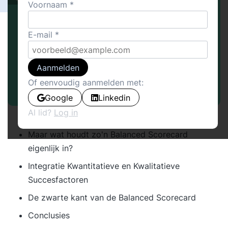
Voornaam
E-mail
Aanmelden
Of eenvoudig aanmelden met:
Google
Linkedin
Al lid?
Log in
Inleiding
Maar wat houdt zo'n
Balanced Scorecard
eigenlijk in?
Integratie Kwantitatieve en Kwalitatieve
Succesfactoren
De zwarte kant van de Balanced Scorecard
Conclusies