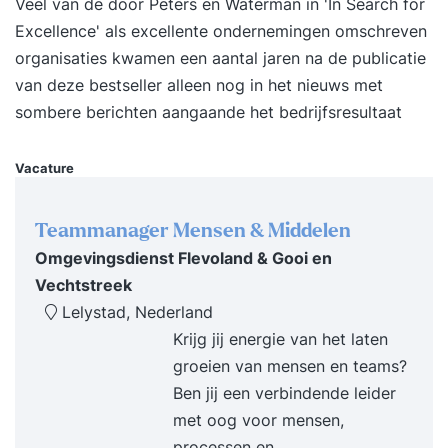
Veel van de door Peters en Waterman in 'In Search for
zetten in acties en de voortgang van de realisatie
Excellence' als excellente ondernemingen omschreven
te meten Je kent de succes- en faalfactoren van
organisaties kwamen een aantal jaren na de publicatie
een Balanced Scorecard-implentatie
van deze bestseller alleen nog in het nieuws met
sombere berichten aangaande het bedrijfsresultaat
Vacature
Teammanager Mensen & Middelen
Omgevingsdienst Flevoland & Gooi en
Vechtstreek
Lelystad, Nederland
Krijg jij energie van het laten
groeien van mensen en teams?
Ben jij een verbindende leider
met oog voor mensen,
processen en