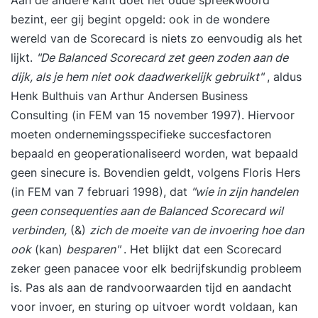
Aan de andere kant doet het oude spreekwoord
bezint, eer gij begint opgeld: ook in de wondere
wereld van de Scorecard is niets zo eenvoudig als het
lijkt.
"De Balanced Scorecard zet geen zoden aan de
dijk, als je hem niet ook daadwerkelijk gebruikt"
, aldus
Henk Bulthuis van Arthur Andersen Business
Consulting (in FEM van 15 november 1997). Hiervoor
moeten ondernemingsspecifieke succesfactoren
bepaald en geoperationaliseerd worden, wat bepaald
geen sinecure is. Bovendien geldt, volgens Floris Hers
(in FEM van 7 februari 1998), dat
"wie in zijn handelen
geen consequenties aan de Balanced Scorecard wil
verbinden,
(&)
zich de moeite van de invoering hoe dan
ook
(kan)
besparen"
. Het blijkt dat een Scorecard
zeker geen panacee voor elk bedrijfskundig probleem
is. Pas als aan de randvoorwaarden tijd en aandacht
voor invoer, en sturing op uitvoer wordt voldaan, kan