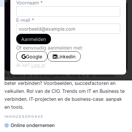
Voornaam
E-mail
Aanmelden
Of eenvoudig aanmelden met:
Google
Linkedin
Al lid?
Log in
Business en IT management. Hoe ICT en business
beter verbinden? Voorbeelden, succesfactoren en
valkuilen. Rol van de CIO. Trends om IT en Business te
verbinden. IT-projecten en de business-case: aanpak
en tools.
INHOUDSOPGAVE
Online ondernemen