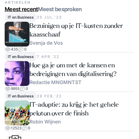
ARTIKELEN
Meest recent
Meest besproken
IT en Business
25 JUL.‘23
Bezuinigen op je IT-kosten zonder
kaasschaaf
Svenja de Vos
435
0
IT en Business
7 APR.‘22
Hoe ga je om met de kansen en
bedreigingen van digitalisering?
Redactie MNGMNTST
9955
0
IT en Business
28 FEB.‘22
IT-adoptie: zo krijg je het gehele
peloton over de finish
Robin Wijnen
12523
0