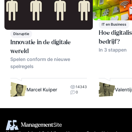
IT en Business
Hoe digitali
Disruptie
bedrijf?
Innovatie in de digitale
In 3 stappen
wereld
Spelen conform de nieuwe
spelregels
14343
Marcel Kuiper
Valenti
0