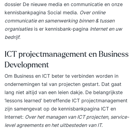
dossier
De nieuwe media en communicatie
en onze
Voor IT & non-IT teams * Onze trainers zijn ook
kennisbankpagina
Social media
.
Over online
coaches in de praktijk * We maken theorie
communicatie en samenwerking binnen & tussen
praktisch * We werken in kleine groepen
organisaties
is er kennisbank-pagina
Internet en uw
Programma * Scrum theorie leren in interactieve
bedrijf.
werkvormen (rollen / meetings / artifacten) *
Scrum ervaren in een uitgebreide simulatie * De
ICT projectmanagement en Business
rol van de Scrum Master uitdiepen (coachen /
faciliteren / opleiden / impediments)
Development
Kwaliteitsgarantie * Meer dan 10.000 deelnemers
Om Business en ICT beter te verbinden worden in
getraind * 1.000 recensies met een 8.6 gemiddeld
ondernemingen tal van projecten gestart. Dat gaat
op Springest * Niet goed geld terug Enthousiast?
lang niet altijd van een leien dakje. De belangrijkste
Schrijf je in, download de brochure of neem
‘lessons learned’ betreffende ICT projectmanagement
contact met ons op!
zijn samengevat op de kennisbankpagina
ICT en
Internet
:
Over het managen van ICT projecten, service-
level agreements en het uitbesteden van IT.