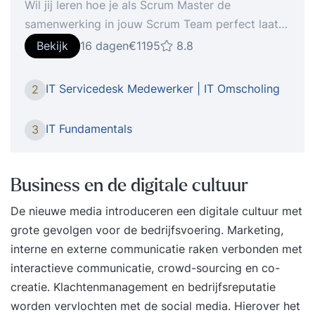
Wil jij leren hoe je als Scrum Master de
samenwerking in jouw Scrum Team perfect laat
lopen? In deze 2-daagse gecertificeerde Scrum
Bekijk
16 dagen
€1195
8.8
Master training (PSMI) leer je alles wat je nodig
hebt. Wil jij leren hoe je als Scrum Master de
IT Servicedesk Medewerker | IT Omscholing
2
samenwerking in jouw team perfect laat lopen? In
deze 2-daagse gecertificeerde Scrum Master
IT Fundamentals
3
training (PSMI) leer je alles wat je nodig hebt.
Waarom deze training? * Van projecten niet halen
naar projecten afronden * Van miscommunicatie
Business en de digitale cultuur
naar elkaar verstaan * Van eindeloze meetings
De nieuwe media introduceren een digitale cultuur met
naar efficiënte overleggen * Van onduidelijk wie
grote gevolgen voor de bedrijfsvoering. Marketing,
waar wanneer aan werkt naar transparantie * Van
interne en externe communicatie raken verbonden met
voortdurende verstoringen naar focus * Van
interactieve communicatie, crowd-sourcing en co-
klanten op afstand naar co-creatie met jouw
creatie. Klachtenmanagement en bedrijfsreputatie
klant * Officieel het Scrum.org of IIABC.org
worden vervlochten met de social media. Hierover het
certificaat halen Waarom Agile Scrum Group? *