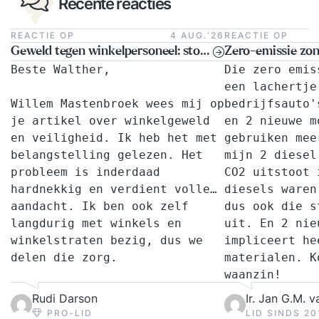
Recente reacties
REACTIE OP
4 AUG.‘26
REACTIE OP
Geweld tegen winkelpersoneel: stop met pleisters plakken, kies voor een landelijke aanpak
Beste Walther,
Die zero emis
een lachertje
Willem Mastenbroek wees mij op
bedrijfsauto'
je artikel over winkelgeweld
en 2 nieuwe m
en veiligheid. Ik heb het met
gebruiken mee
belangstelling gelezen. Het
mijn 2 diesel
probleem is inderdaad
CO2 uitstoot 
hardnekkig en verdient volle
diesels waren
aandacht. Ik ben ook zelf
dus ook die s
langdurig met winkels en
uit. En 2 nie
winkelstraten bezig, dus we
impliceert he
delen die zorg.
materialen. K
waanzin!
Je benadering is aanlokkelijk:
Je lijkt het 
Rudi Darson
Ir. Jan G.M. 
centrale interventie en
overheid te g
PRO-LID
LID SINDS 20