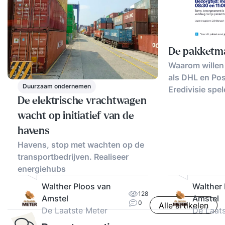
De pakketmar
Waarom willen
als DHL en Pos
Duurzaam ondernemen
Eredivisie spe
De elektrische vrachtwagen
wacht op initiatief van de
havens
Havens, stop met wachten op de
transportbedrijven. Realiseer
energiehubs
Walther Ploos van
Walther
128
Amstel
Amstel
0
Alle artikelen
De Laatste Meter
De Laat