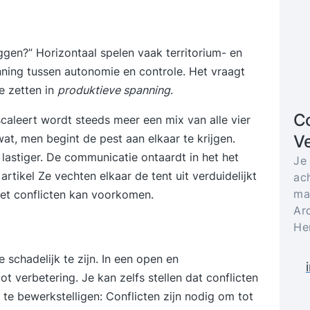
ggen?” Horizontaal spelen vaak territorium- en
nning tussen autonomie en controle. Het vraagt
e zetten in
produktieve spanning
.
Co
escaleert wordt steeds meer een mix van alle vier
V
wat, men begint de pest aan elkaar te krijgen.
lastiger. De communicatie ontaardt in het het
Je
 artikel
Ze vechten elkaar de tent uit
verduidelijkt
ach
ma
met conflicten kan voorkomen.
Ar
He
 schadelijk te zijn. In een open en
t verbetering. Je kan zelfs stellen dat conflicten
 te bewerkstelligen:
Conflicten zijn nodig om tot