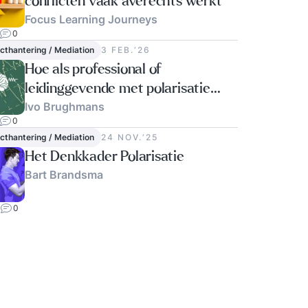
conflicten vaak averechts werkt
Focus Learning Journeys
0
icthantering / Mediation
3 FEB.‘26
Hoe als professional of
leidinggevende met polarisatie
Ivo Brughmans
omgaan?
0
icthantering / Mediation
24 NOV.‘25
Het Denkkader Polarisatie
Bart Brandsma
0