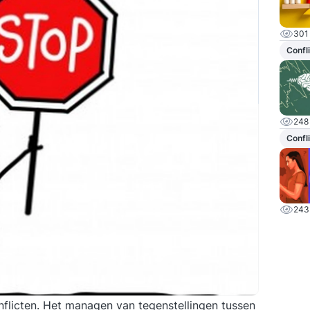
301
Confl
248
Confl
243
nflicten. Het managen van tegenstellingen tussen