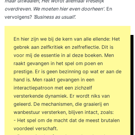
maar uitwaaien, Het wordt allemaal vreselijk
overdreven. We moeten hier even doorheen'.
En
vervolgens?
‘Business as usual!’.
En hier zijn we bij de kern van alle ellende: Het
gebrek aan zelfkritiek en zelfreflectie. Dit is
voor mij de essentie in al deze boeken. Men
raakt gevangen in het spel om poen en
prestige. Er is geen bezinning op wat er aan de
hand is. Men raakt gevangen in een
interactiepatroon met een zichzelf
versterkende dynamiek. Er wordt niks van
geleerd. De mechanismen, die graaierij en
wanbestuur versterken, blijven intact, zoals:
- Het spel om de macht dat de meest brutalen
voordeel verschaft.