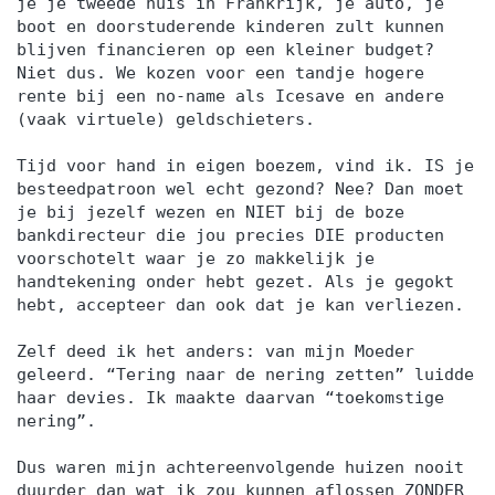
je je tweede huis in Frankrijk, je auto, je
boot en doorstuderende kinderen zult kunnen
blijven financieren op een kleiner budget?
Niet dus. We kozen voor een tandje hogere
rente bij een no-name als Icesave en andere
(vaak virtuele) geldschieters.
Tijd voor hand in eigen boezem, vind ik. IS je
besteedpatroon wel echt gezond? Nee? Dan moet
je bij jezelf wezen en NIET bij de boze
bankdirecteur die jou precies DIE producten
voorschotelt waar je zo makkelijk je
handtekening onder hebt gezet. Als je gegokt
hebt, accepteer dan ook dat je kan verliezen.
Zelf deed ik het anders: van mijn Moeder
geleerd. “Tering naar de nering zetten” luidde
haar devies. Ik maakte daarvan “toekomstige
nering”.
Dus waren mijn achtereenvolgende huizen nooit
duurder dan wat ik zou kunnen aflossen ZONDER