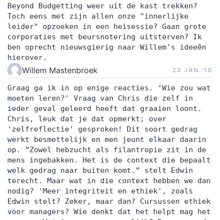
Beyond Budgetting weer uit de kast trekken?
Toch eens met zijn allen onze "innerlijke
leider" opzoeken in een heisessie? Gaan grote
corporaties met beursnotering uitsterven? Ik
ben oprecht nieuwsgierig naar Willem's ideeën
hierover.
Willem Mastenbroek
23 JAN.‘10
Graag ga ik in op enige reacties. ‘Wie zou wat
moeten leren?' Vraag van Chris die zelf in
ieder geval geleerd heeft dat graaien loont.
Chris, leuk dat je dat opmerkt; over
'zelfreflectie' gesproken! Dit soort gedrag
werkt besmettelijk en men jeunt elkaar daarin
op. “Zowel hebzucht als filantropie zit in de
mens ingebakken. Het is de context die bepaalt
welk gedrag naar buiten komt.” stelt Edwin
terecht. Maar wat in die context hebben we dan
nodig? 'Meer integriteit en ethiek', zoals
Edwin stelt? Zeker, maar dan? Cursussen ethiek
voor managers? Wie denkt dat het helpt mag het