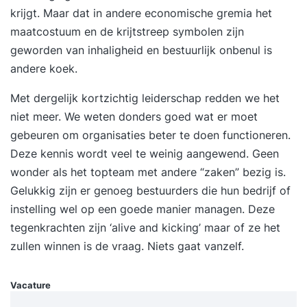
reachtruckcertificaat te verdienen.
krijgt. Maar dat in andere economische gremia het
Elektropallettruck en stapelaar vormen een vast
maatcostuum en de krijtstreep symbolen zijn
onderdeel van deze cursus. Bij een voldoende
geworden van inhaligheid en bestuurlijk onbenul is
resultaat voor de opdrachten ontvangt u voor
andere koek.
deze voertuigen een GRATIS certificaat. Lees
Met dergelijk kortzichtig
leiderschap
redden we het
ervaringen over BLOM opleidingen's training
niet meer. We weten donders goed wat er moet
Basisopleiding Reachtruck (beginner) op
gebeuren om organisaties beter te doen functioneren.
Springest... Voor wie is deze opleiding? Deze
Deze kennis wordt veel te weinig aangewend. Geen
reachtruckopleiding is als basisopleiding bedoeld
wonder als het topteam met andere “zaken” bezig is.
voor (Engelstalige) medewerkers die nog geen
Gelukkig zijn er genoeg bestuurders die hun bedrijf of
enkele ervaring op een reachtruck hebben.
instelling wel op een goede manier managen. Deze
Programma De opleidingsduur bedraagt 2 lange
tegenkrachten zijn ‘alive and kicking’ maar of ze het
dagen, van 07.00 uur tot 14.30 uur, waarbij de
zullen winnen is de vraag. Niets gaat vanzelf.
nadruk met 10 uur praktijktijd op de praktijk
ligt. De theorie reachtruck zal op dag 2 digitaal
afgetoetst worden. Wat ga je leren? visueel
Vacature
inspecteren en de werking van de reachtruck