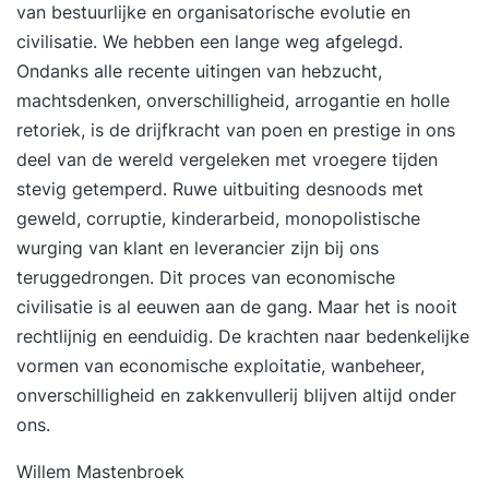
voertuigen een certificaat. Wat is de waarde van
van bestuurlijke en
organisatorische evolutie
en
een reachtruckcertificaat? Een
civilisatie. We hebben een lange weg afgelegd.
reachtruckopleiding zal de kosten en veiligheid
Ondanks alle recente uitingen van hebzucht,
positief beïnvloeden. Bovendien is een
machtsdenken, onverschilligheid, arrogantie en holle
onderneming in het kader van de Arbo-wet
retoriek, is de drijfkracht van poen en prestige in ons
verplicht de betreffende werknemers grondig te
deel van de wereld vergeleken met vroegere tijden
laten instrueren ook met betrekking tot
stevig getemperd. Ruwe uitbuiting desnoods met
reachtruck en veiligheid. Deze opleiding wordt
geweld, corruptie, kinderarbeid, monopolistische
standaard afgesloten met een BLOM-
wurging van klant en leverancier zijn bij ons
veiligheidsexamen. Alle reachtruckcertificaten
teruggedrongen. Dit proces van economische
hebben een geldigheidsduur van 5 jaar. Met een 1
civilisatie is al eeuwen aan de gang. Maar het is nooit
daagse heftruckopleiding kunt u ook het
rechtlijnig en eenduidig. De krachten naar bedenkelijke
heftruckcertificaat behalen.
vormen van economische exploitatie, wanbeheer,
onverschilligheid en zakkenvullerij blijven altijd onder
ons.
Willem Mastenbroek