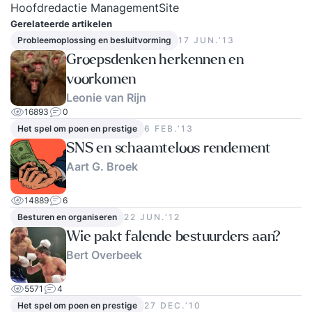
Hoofdredactie ManagementSite
Gerelateerde artikelen
Probleemoplossing en besluitvorming
17 JUN.‘13
Groepsdenken herkennen en
voorkomen
Leonie van Rijn
16893
0
Het spel om poen en prestige
6 FEB.‘13
SNS en schaamteloos rendement
Aart G. Broek
14889
6
Besturen en organiseren
22 JUN.‘12
Wie pakt falende bestuurders aan?
Bert Overbeek
5571
4
Het spel om poen en prestige
27 DEC.‘10