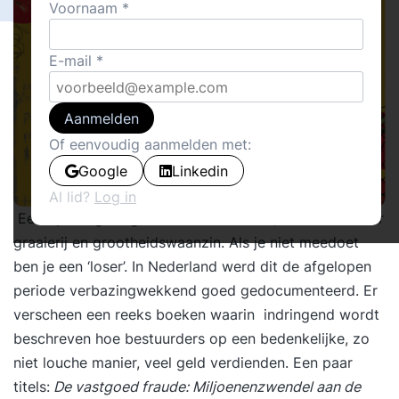
Voornaam
E-mail
Aanmelden
Of eenvoudig aanmelden met:
Google
Linkedin
Al lid?
Log in
Een op hol geslagen financiële wereld; ruim baan voor
graaierij en grootheidswaanzin. Als je niet meedoet
ben je een ‘loser’. In Nederland werd dit de afgelopen
periode verbazingwekkend goed gedocumenteerd. Er
verscheen een reeks boeken waarin indringend wordt
beschreven hoe bestuurders op een bedenkelijke, zo
niet louche manier, veel geld verdienden. Een paar
titels:
De vastgoed fraude:
Miljoenenzwendel aan de