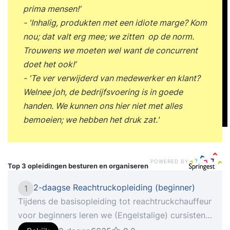
prima mensen!’
- 'Inhalig, produkten met een idiote marge? Kom
nou; dat valt erg mee; we zitten op de norm.
Trouwens we moeten wel want de concurrent
doet het ook!’
- 'Te ver verwijderd van medewerker en klant?
Welnee joh, de bedrijfsvoering is in goede
handen. We kunnen ons hier niet met alles
bemoeien; we hebben het druk zat.'
POWERED BY
Top 3 opleidingen
besturen en organiseren
2-daagse Reachtruckopleiding (beginner)
1
Tijdens de basisopleiding tot reachtruckchauffeur
voor beginners leren we (Engelstalige) cursisten
een reachtruck te besturen en tot in de puntjes te