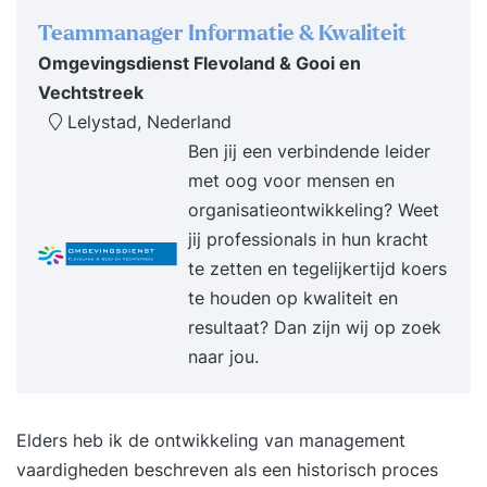
controleren via een LMRA (video) het vaardig
Teammanager Informatie & Kwaliteit
sturen met een reachtruck het stapelen van losse
Omgevingsdienst Flevoland & Gooi en
pallets het juist voordraaien met een reachtruck
Vechtstreek
pallets uit de stellingen halen tot 4 hoog (video)
Lelystad, Nederland
stapelen van gaasboxen en koud stapelen van
Ben jij een verbindende leider
IBC's (video) de juiste manier om pallets in een
met oog voor mensen en
inrijstelling te plaatsen het oppakken en
organisatieontwikkeling? Weet
hanteren van een brede lading het manouvreren
jij professionals in hun kracht
met een brede balk (video) het veilig laden van
te zetten en tegelijkertijd koers
trailers en gebruik kopschot (video) parkeren op
te houden op kwaliteit en
de juist plek en gebruik parkeerrem lading
resultaat? Dan zijn wij op zoek
stapelen met EPT/stapelaar en veilig wegzetten
naar jou.
in stelling Extra Elektropallettruck en stapelaar
vormen een vast onderdeel van deze cursus. Bij
een voldoende resultaat voor de opdrachten,
Elders heb ik de ontwikkeling van management
ontvangt u, zonder extra kosten, ook voor deze
vaardigheden beschreven als een historisch proces