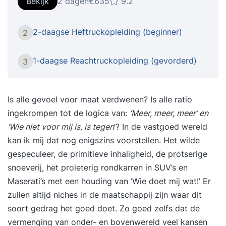
Bekijk
2 dagen
€635
9.2
beheersen. Het besturen van een reachtruck voelt
vaak onnatuurlijk, omdat er gereden wordt in een
2-daagse Heftruckopleiding (beginner)
2
zijwaartse richting. Met verschillende opdrachten
waarin pallets worden verplaatst en met
1-daagse Reachtruckopleiding (gevorderd)
3
verschillende soorten ladingen over speciale
oefenparcours wordt gereden, zal de cursist
gevoel krijgen hoe een reachtruck bestuurd dient
Is alle gevoel voor maat verdwenen? Is alle ratio
te worden. We richten ons met 10 uur praktijktijd
ingekrompen tot de logica van:
‘Meer, meer, meer’ en
op de praktijk en veiligheid. Wijzen cursisten op
‘Wie niet voor mij is, is tegen
’? In de vastgoed wereld
gevaren en leren ze ten alle tijden goed om zich
kan ik mij dat nog enigszins voorstellen. Het wilde
heen te kijken. Door de uitgekiende en
gespeculeer, de primitieve inhaligheid, de protserige
didactische opbouw van de cursus in 2
snoeverij, het proleterig rondkarren in SUV’s en
aaneengesloten dagen (07.00 - 14.30 uur) zijn
Maserati’s met een houding van ‘Wie doet mij wat!’ Er
ook de onervaren reachtruckchauffeurs in staat
zullen altijd niches in de maatschappij zijn waar dit
om aan het eind van de opleiding veilig en
soort gedrag het goed doet. Zo goed zelfs dat de
verantwoord met de reachtruck te rijden en het
vermenging van onder- en bovenwereld veel kansen