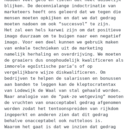
blijken. De decennialange indoctrinatie van
marketeers heeft ons geleerd dat we tegen die
mensen moeten opkijken en dat we dat gedrag
moeten nadoen om ook “succesvol” te zijn.
Het zal een hels karwei zijn om dat positieve
imago duurzaam om te buigen naar een negatief
imago. Voor een deel kunnen we gebruik maken
van enkele technieken uit de marketing
namelijk herhaling en overdrijving. We moeten
de graaiers dus onophoudelijk kwalificeren als
immorele egoïstische paria’s of op
vergelijkbare wijze diskwalificeren. Om
bedrijven te helpen de salarissen en bonussen
aan banden te leggen kan de kleptocratentax
van Lodewijk de Waal van stal gehaald worden.
Naar analogie van de “pak-ze wetgeving” moeten
de vruchten van onacceptabel gedrag afgenomen
worden zodat het tentoonspreiden van rijkdom
ingeperkt en anderen zien dat dit gedrag
behalve onacceptabel ook nutteloos is.
Waarom het gaat is dat we inzien dat gedrag