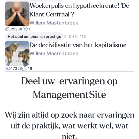
Woekerpolis en hypotheekrente! ‘De
Klant Centraal’?
Willem Mastenbroek
29238
1
Het spel om poen en prestige
9 DEC.‘10
De decivilisatie van het kapitalisme
Willem Mastenbroek
17356
16
Deel uw ervaringen op
ManagementSite
Wij zijn altijd op zoek naar ervaringen
uit de praktijk, wat werkt wel, wat
niet.