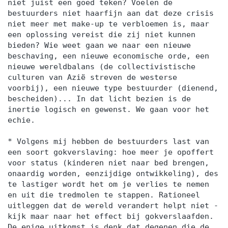
niet juist een goed teken? Voelen de
bestuurders niet haarfijn aan dat deze crisis
niet meer met make-up te verbloemen is, maar
een oplossing vereist die zij niet kunnen
bieden? Wie weet gaan we naar een nieuwe
beschaving, een nieuwe economische orde, een
nieuwe wereldbalans (de collectivistische
culturen van Azië streven de westerse
voorbij), een nieuwe type bestuurder (dienend,
bescheiden)... In dat licht bezien is de
inertie logisch en gewenst. We gaan voor het
echie.
* Volgens mij hebben de bestuurders last van
een soort gokverslaving: hoe meer je opoffert
voor status (kinderen niet naar bed brengen,
onaardig worden, eenzijdige ontwikkeling), des
te lastiger wordt het om je verlies te nemen
en uit die tredmolen te stappen. Rationeel
uitleggen dat de wereld verandert helpt niet -
kijk maar naar het effect bij gokverslaafden.
De enige uitkomst is denk dat degenen die de