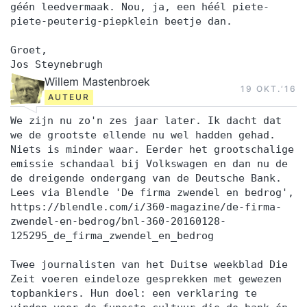
géén leedvermaak. Nou, ja, een héél piete-
piete-peuterig-piepklein beetje dan.
Groet,
Jos Steynebrugh
Willem Mastenbroek
19 OKT.‘16
AUTEUR
We zijn nu zo'n zes jaar later. Ik dacht dat
we de grootste ellende nu wel hadden gehad.
Niets is minder waar. Eerder het grootschalige
emissie schandaal bij Volkswagen en dan nu de
de dreigende ondergang van de Deutsche Bank.
Lees via Blendle 'De firma zwendel en bedrog',
https://blendle.com/i/360-magazine/de-firma-
zwendel-en-bedrog/bnl-360-20160128-
125295_de_firma_zwendel_en_bedrog
Twee journalisten van het Duitse weekblad Die
Zeit voeren eindeloze gesprekken met gewezen
topbankiers. Hun doel: een verklaring te