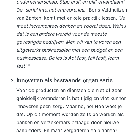
ondernemerschap. Stap eruit en blijf ervandaan!”
onder welke voorwaarden? En vanuit welke
De
serial internet entrepreneur
Boris Veldhuijzen
vraag? Convergeren en divergeren: deze
van Zanten, komt met enkele praktijk-lessen.
“Je
technieken helpen je ideeën te kiezen en in
moet incrementeel denken en vooral doen. Welnu
praktijk te brengen. Dat zeurstemmetje in je
dat is een andere wereld voor de meeste
hoofd: je innerlijke criticus die creativiteit remt.
gevestigde bedrijven. Men wil van te voren een
Hoe snoer je ‘m de mond? College 2 Group
uitgewerkt businessplan met een budget en een
genius: hoe stimuleer en optimaliseer je
businesscase. De les is ‘Act fast, fail fast', learn
creativiteit in groepsverband? Mindful versus
fast’. "
mind-wandering: twee concepten die je
creativiteit een boost kunnen geven Orde en
Innoveren als bestaande organisatie
daadkracht: kanaliseer en benut via concrete
Voor de producten en diensten die niet of zeer
oefeningen de ideeënstroom in je hoofd
geleidelijk veranderen is het tijdig en vlot kunnen
Visualisatie: een techniek om creativiteit te
innoveren geen zorg. Maar ho, ho! Hoe weet je
bevorderen. Wat gebeurt er in je brein, en
dat. Op dit moment worden zelfs bolwerken als
waarom werkt het zo goed?
banken en verzekeraars belaagd door nieuwe
aanbieders. En maar vergaderen en plannen?