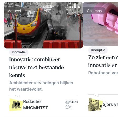
Actueel
Columns
Disruptie
Innovatie
Zo ziet een 
Innovatie: combineer
innovatie er 
nieuwe met bestaande
Robothand voor
kennis
Ambidexter uitvindingen blijken
het waardevolst.
Redactie
9678
Sjors 
0
MNGMNTST