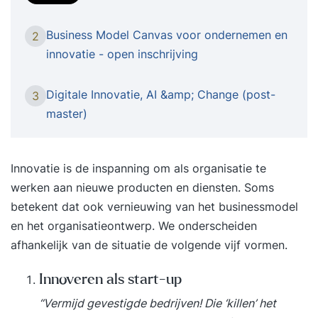
of kansen ziet: als ondernemer, zzp’er of manager
moet je niet alleen constant scherp zijn, maar ook
Business Model Canvas voor ondernemen en
2
creatief. En ook hier begint succes vaak met een
innovatie - open inschrijving
goed idee. Vrij en onbevangen denken – zonder
dat ‘ja maar’-stemmetje in je hoofd – is de basis
Digitale Innovatie, AI &amp; Change (post-
3
van verandering en vooruitgang. Leer een
master)
mindset ontwikkelen die je creativiteit omzet in
(commerciële) kracht. Volg de Innovatie en
Creativiteit training. In deze Innovatie en
Innovatie is de inspanning om als organisatie te
Creativiteit training leer je hoe je – alleen of
werken aan nieuwe producten en diensten. Soms
samen – van theoretische input creatieve output
betekent dat ook vernieuwing van het businessmodel
maakt. Je krijgt toegang tot tools die je
en het organisatieontwerp. We onderscheiden
innovatief vermogen stimuleren en je zakelijke
afhankelijk van de situatie de volgende vijf vormen.
flexibiliteit vergroten. Kortom: hoe haal je het
meeste uit nieuwe situaties? Programma van de
Innoveren als start-up
training Creativiteit en Innovatie College 1
“Vermijd gevestigde bedrijven! Die ‘killen’ het
Brainstormen: potentieel heel productief, maar