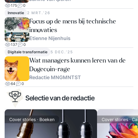
175
0
Innovatie
2 MRT.‘26
Focus op de mens bij technische
innovaties
Etienne Nijenhuis
137
0
Digitale transformatie
5 DEC.‘25
Wat managers kunnen leren van de
Dogecoin-rage
Redactie MNGMNTST
64
0
Selectie van de redactie
Cover stories · Boeken
Cover stories · C