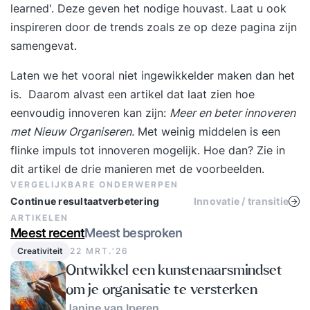
learned'. Deze geven het nodige houvast. Laat u ook
inspireren door de trends zoals ze op deze pagina zijn
samengevat.
Laten we het vooral niet ingewikkelder maken dan het
is. Daarom alvast een artikel dat laat zien hoe
eenvoudig innoveren kan zijn:
Meer en beter innoveren
met Nieuw Organiseren.
Met weinig middelen is een
flinke impuls tot innoveren mogelijk. Hoe dan? Zie in
dit artikel de
drie manieren met de voorbeelden
.
VERGELIJKBARE ONDERWERPEN
Continue resultaatverbetering
Innovatie / transitie
ARTIKELEN
Meest recent
Meest besproken
Creativiteit
22 MRT.‘26
Ontwikkel een kunstenaarsmindset
om je organisatie te versterken
Janine van Iperen