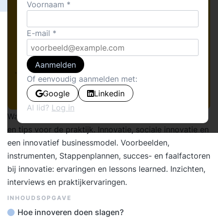
Voornaam
E-mail
Aanmelden
Of eenvoudig aanmelden met:
Google
Linkedin
Al lid?
Log in
Wat is innovatie? Hoe innovatie realiseren? Inzichten
en tips voor de praktijk. Innovatie, sociale innovatie en
een innovatief businessmodel. Voorbeelden,
instrumenten, Stappenplannen, succes- en faalfactoren
bij innovatie: ervaringen en lessons learned. Inzichten,
interviews en praktijkervaringen.
INHOUDSOPGAVE
Hoe innoveren doen slagen?