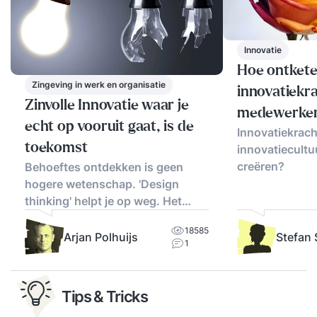
Innovatie
Hoe ontkete
Zingeving in werk en organisatie
innovatiekra
Zinvolle Innovatie waar je
medewerke
echt op vooruit gaat, is de
Innovatiekracht
toekomst
innovatiecultu
creëren?
Behoeftes ontdekken is geen
hogere wetenschap. 'Design
thinking' helpt je op weg. Het
voorbeeld geeft houvast.
18585
Arjan Polhuijs
Stefan
1
Tips & Tricks