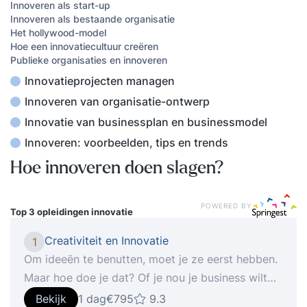
Innoveren als start-up
Innoveren als bestaande organisatie
Het hollywood-model
Hoe een innovatiecultuur creëren
Publieke organisaties en innoveren
Innovatieprojecten managen
Innoveren van organisatie-ontwerp
Innovatie van businessplan en businessmodel
Innoveren: voorbeelden, tips en trends
Hoe innoveren doen slagen?
POWERED BY
Top 3 opleidingen
innovatie
Creativiteit en Innovatie
1
Om ideeën te benutten, moet je ze eerst hebben.
Maar hoe doe je dat? Of je nou je business wilt
uitbreiden, een verdienmodel moet (her)uitvinden
Bekijk
1 dag
€795
9.3