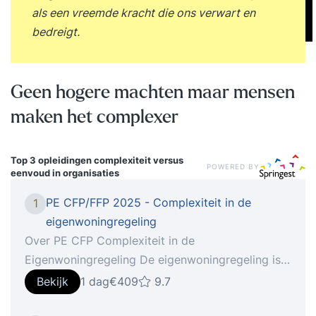
als een vreemde kracht die ons verwart en
bedreigt.
Geen hogere machten maar mensen
maken het complexer
Top 3 opleidingen
complexiteit versus
POWERED BY
eenvoud in organisaties
PE CFP/FFP 2025 - Complexiteit in de
1
eigenwoningregeling
Over PE CFP Complexiteit in de
Eigenwoningregeling De eigenwoningregeling is
door de jaren heen steeds ingewikkelder
Bekijk
1 dag
€409
9.7
geworden door diverse wijzigingen. Deze training