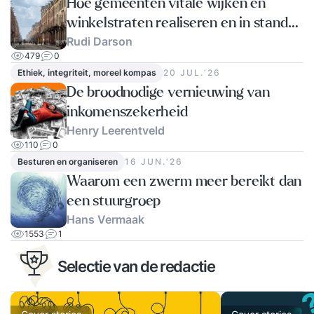
Hoe gemeenten vitale wijken en
winkelstraten realiseren en in stand
Rudi Darson
houden
479
0
Ethiek, integriteit, moreel kompas
20 JUL.‘26
De broodnodige vernieuwing van
inkomenszekerheid
Henry Leerentveld
110
0
Besturen en organiseren
16 JUN.‘26
Waarom een zwerm meer bereikt dan
een stuurgroep
Hans Vermaak
1553
1
Selectie van de redactie