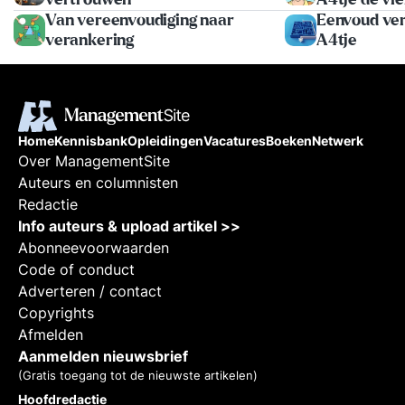
en t
maar afleiden van wat er in de
Van vereenvoudiging naar
Eenvoud vers
kern dient te gebeuren. - Er
verankering
A4tje
komen steeds meer data voor
ons beschikbaar, maar voor een
goede interpretatie wordt lang
niet altijd voldoende tijd
genomen. - Sommige
processen zijn zo ingewikkeld
Home
Kennisbank
Opleidingen
Vacatures
Boeken
Netwerk
geworden dat ze vastlopen.
Over ManagementSite
Met vaak grote negatieve
gevolgen voor de betrokkenen.
Auteurs en columnisten
Redactie
Info auteurs & upload artikel >>
Abonneevoorwaarden
Code of conduct
Adverteren / contact
Copyrights
Afmelden
Aanmelden nieuwsbrief
(Gratis toegang tot de nieuwste artikelen)
Hoofdredactie