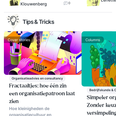
0
Klouwenberg
Tips & Tricks
Cover stories
Columns
Organisatieadvies en consultancy
Fractaaltjes: hoe één zin
Bedrijfskunde & 
een organisatiepatroon laat
Simpeler or
zien
Zonder keu
Hoe kleinigheden de
versimpeling
organisatiecultuur en