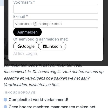
Voornaam
E-mail
Aanmelden
Of eenvoudig aanmelden met:
Google
Linkedin
Al lid?
Log in
Bij elk probleem in organisaties is er geklaag over
complexiteit. Bedenk dat complexiteit vaak
mensenwerk is. De hamvraag is: 'Hoe richten we ons op
essentie en vervolgens hoe pakken we het aan?'
Voorbeelden, inzichten en tips.
INHOUDSOPGAVE
Complexiteit werkt verlammend!
Geen hogere machten maar mensen maken het