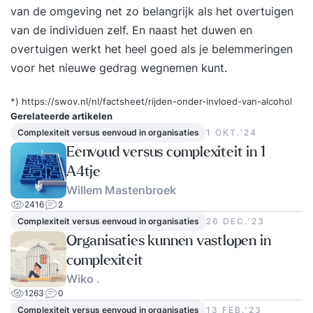
van de omgeving net zo belangrijk als het overtuigen
van de individuen zelf. En naast het duwen en
overtuigen werkt het heel goed als je belemmeringen
voor het nieuwe gedrag wegnemen kunt.
*)
https://swov.nl/nl/factsheet/rijden-onder-invloed-van-alcohol
Gerelateerde artikelen
Complexiteit versus eenvoud in organisaties
1 OKT.‘24
Eenvoud versus complexiteit in 1
A4tje
Willem Mastenbroek
2416
2
Complexiteit versus eenvoud in organisaties
26 DEC.‘23
Organisaties kunnen vastlopen in
complexiteit
Wiko .
1263
0
Complexiteit versus eenvoud in organisaties
13 FEB.‘23