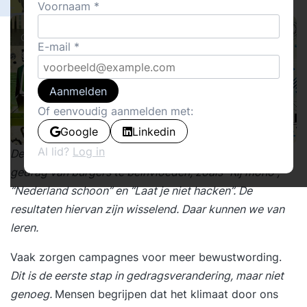
24
Voornaam
Cover stories
E-mail
Aanmelden
Of eenvoudig aanmelden met:
Google
Linkedin
Al lid?
Log in
De overheid zet verschillende campagnes in om het
gedrag van burgers te beïnvloeden, zoals “Rij mono”,
“Nederland schoon” en “Laat je niet hacken”. De
resultaten hiervan zijn wisselend. Daar kunnen we van
leren.
Vaak zorgen campagnes voor meer bewustwording.
Dit is de eerste stap in gedragsverandering, maar niet
genoeg.
Mensen begrijpen dat het klimaat door ons