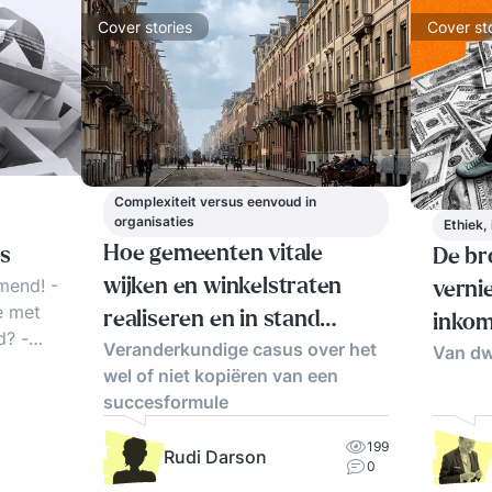
Cover stories
Cover st
Complexiteit versus eenvoud in
organisaties
Ethiek,
Hoe gemeenten vitale
es
De br
mend! -
wijken en winkelstraten
verni
e met
realiseren en in stand
inkom
? -
Veranderkundige casus over het
houden
Van dw
wel of niet kopiëren van een
l we
succesformule
ple!'
199
Rudi Darson
0
k. Doe