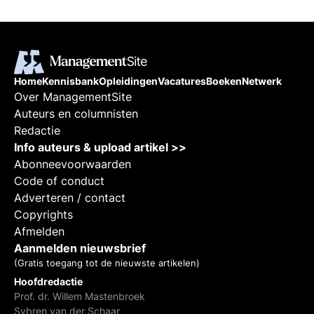
Home
Kennisbank
Opleidingen
Vacatures
Boeken
Netwerk
Over ManagementSite
Auteurs en columnisten
Redactie
Info auteurs & upload artikel >>
Abonneevoorwaarden
Code of conduct
Adverteren / contact
Copyrights
Afmelden
Aanmelden nieuwsbrief
(Gratis toegang tot de nieuwste artikelen)
Hoofdredactie
Prof. dr. Willem Mastenbroek
Sybren van der Schaar