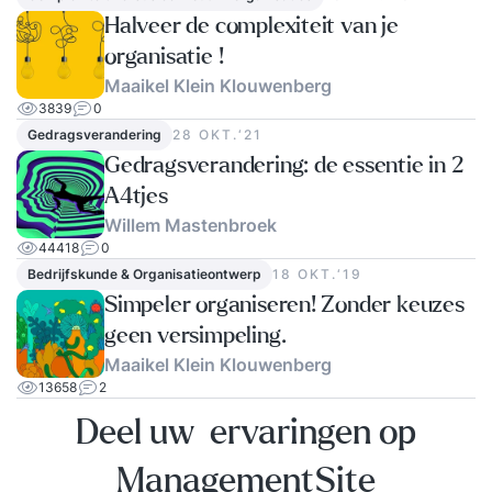
Halveer de complexiteit van je
organisatie !
Maaikel Klein Klouwenberg
3839
0
Gedragsverandering
28 OKT.‘21
Gedragsverandering: de essentie in 2
A4tjes
Willem Mastenbroek
44418
0
Bedrijfskunde & Organisatieontwerp
18 OKT.‘19
Simpeler organiseren! Zonder keuzes
geen versimpeling.
Maaikel Klein Klouwenberg
13658
2
Deel uw ervaringen op
ManagementSite