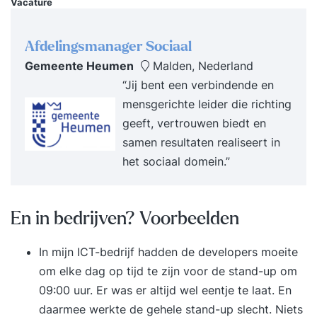
Vacature
Overbruggingssituaties: Verdiep je in de gevolgen
van overbruggingsfinancieringen, inclusief
Afdelingsmanager Sociaal
vervreemdingssaldo, sleutelovereenkomsten en
Gemeente Heumen
Malden, Nederland
overdrachtsbelasting. KEW, SEW en BEW: Krijg
“Jij bent een verbindende en
inzicht in de mogelijkheden en beperkingen van
mensgerichte leider die richting
deze vermogensopbouwproducten en adviseer
geeft, vertrouwen biedt en
over voortzetting of afkoop. Voor wie is deze
samen resultaten realiseert in
training bedoeld? Deze training is geschikt voor
het sociaal domein.”
financieel en hypotheekadviseurs die hun klanten
deskundig willen adviseren over de
eigenwoningregeling, zelfs in de meest
En in bedrijven? Voorbeelden
uitdagende situaties. Wat kun je na deze
training? Na afloop kun je: Juridisch en fiscaal
In mijn ICT-bedrijf hadden de developers moeite
sluitende adviezen geven over de
om elke dag op tijd te zijn voor de stand-up om
eigenwoningregeling. Klanten begeleiden bij de
09:00 uur. Er was er altijd wel eentje te laat. En
juiste vastlegging van hun eigenwoningverleden.
daarmee werkte de gehele stand-up slecht. Niets