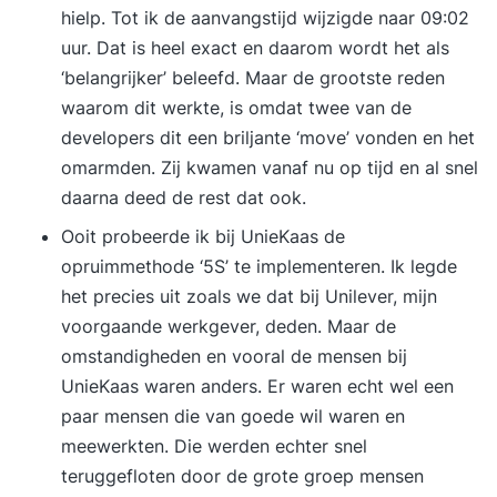
Oplossingen bieden voor complexe vraagstukken
hielp. Tot ik de aanvangstijd wijzigde naar 09:02
zoals overbruggingsfinancieringen en
uur. Dat is heel exact en daarom wordt het als
vermogensopbouwproducten (KEW, SEW, BEW).
‘belangrijker’ beleefd. Maar de grootste reden
Met deze training ben je beter uitgerust om
waarom dit werkte, is omdat twee van de
klanten deskundig en efficiënt te helpen in jouw
developers dit een briljante ‘move’ vonden en het
adviespraktijk.
omarmden. Zij kwamen vanaf nu op tijd en al snel
daarna deed de rest dat ook.
Ooit probeerde ik bij UnieKaas de
opruimmethode ‘5S’ te implementeren. Ik legde
het precies uit zoals we dat bij Unilever, mijn
voorgaande werkgever, deden. Maar de
omstandigheden en vooral de mensen bij
UnieKaas waren anders. Er waren echt wel een
paar mensen die van goede wil waren en
meewerkten. Die werden echter snel
teruggefloten door de grote groep mensen