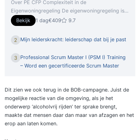
Over PE CFP Complexiteit in de
Eigenwoningregeling De eigenwoningregeling is
door de jaren heen steeds ingewikkelder
Bekijk
1 dag
€409
9.7
geworden door diverse wijzigingen. Deze training
helpt je om alle onderdelen in samenhang toe te
Mijn leiderskracht: leiderschap dat bij je past
2
passen en biedt praktische handvatten voor het
oplossen van complexe vraagstukken binnen de
Professional Scrum Master I (PSM I) Training
3
regeling. De inhoud van de training Tijdens deze
– Word een gecertificeerde Scrum Master
training behandelen we de volgende
onderwerpen: Herhaling van basiskennis: Leer
hoe je eigenwoningreserves, aflossingsstanden
Dit zien we ook terug in de BOB-campagne. Juist de
en bestaande eigenwoningschulden toepast in
mogelijke reactie van die omgeving, als je het
klantcasussen, ook binnen diverse
onderwerp ‘alcoholvrij rijden’ ter sprake brengt,
samenlevingsvormen. Onvolledig
maakte dat mensen daar dan maar van afzagen en het
eigenwoningverleden: Ontdek hoe je klanten
erop aan laten komen.
begeleidt bij ontbrekend eigenwoningverleden en
minimaliseer aansprakelijkheidsrisico’s.