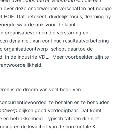
rbeeld over
innovatie
of
wendbaarheid
die een
vra
en over deze onderwerpen verschaffen het nodige
on
t HOE. Dat betekent: duidelijk focus, 'learning by
wel
evoegde waarde ook voor de klant.
pr
n organisatievormen die verstarring en
or
een dynamiek van continue resultaatverbetering
imp
de
organisatieontwerp
schept daartoe de
de
, in de industrie
VDL
. Meer voorbeelden zijn te
syl
AI
rantwoordelijkheid
.
con
maa
erv
ëren is de droom van veel bedrijven.
voo
waaronder:
oncurrentievoordeel te behalen en te behouden.
lea
eontwerp
blijken goed verdedigbaar. Dat komt
dat
 en betrokkenheid. Typisch fatoren die niet
eth
uding en de kwaliteit van de horizontale &
sa