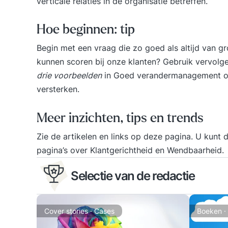
verticale relaties in de organisatie betreffen.
Hoe beginnen: tip
Begin met een vraag die zo goed als altijd van gr
kunnen scoren bij onze klanten? Gebruik vervolg
drie voorbeelden
in
Goed verandermanagement
o
versterken.
Meer inzichten, tips en trends
Zie de artikelen en links op deze pagina. U kunt
pagina’s over
Klantgerichtheid
en
Wendbaarheid
.
Selectie van de redactie
Cover stories · Cases
Boeken ·