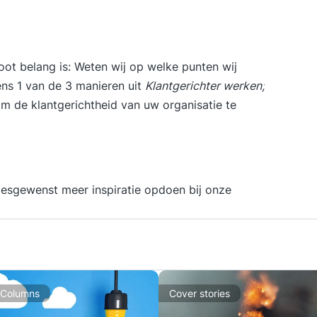
ontwi
pra
opd
ver
oot belang is: Weten wij op welke punten wij
to
ens 1 van de 3 manieren uit
Klantgerichter werken;
Tra
m de klantgerichtheid van uw organisatie te
een
AI-
rea
da
cen
 desgewenst meer inspiratie opdoen bij onze
en demo’s In
voorbeeld
simulaties H
ver
wi
De 
ges
 Columns
Cover stories
zij