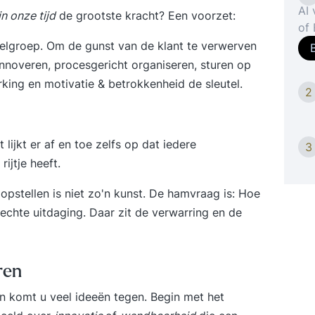
AI
in onze tijd
de grootste kracht? Een voorzet:
of Engels 
toe
doelgroep. Om de gunst van de klant te verwerven
eff
innoveren, procesgericht organiseren, sturen op
ove
king en motivatie & betrokkenheid de sleutel.
2
Gov
Bu
pro
et lijkt er af en toe zelfs op dat iedere
bes
3
org
ijtje heeft.
ver
 opstellen is niet zo'n kunst. De hamvraag is: Hoe
te
 echte uitdaging. Daar zit de verwarring en de
st
hee
die
con
ren
hoe
en komt u veel ideeën tegen. Begin met het
AI 
ver