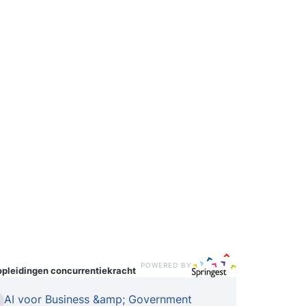
POWERED BY
opleidingen
concurrentiekracht
AI voor Business &amp; Government