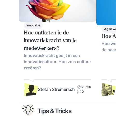
Innovatie
Agile w
Hoe ontketen je de
Hoe Ag
innovatiekracht van je
Hoe we
medewerkers?
de haar
Innovatiekracht gedijt in een
innovatiecultuur. Hoe zo'n cultuur
creëren?
28650
Stefan Stremersch
0
Tips & Tricks