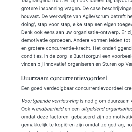
‘laaghangend fruit’. Er zijn ook ideeën bij, bijvoo
grotere inspanning vragen. De case beschrijving
houvast. De werkwijze van
Agile/scrum
betreft he
doing', stap voor stap, elke stap een eigen toeg
Denk ook eens aan uw organisatie-ontwerp. Er zij
demotivatie oproepen. Andere vormen leiden tot 
en grotere concurrentie-kracht. Het onderliggen
condities. In de zorg is
Buurtzorg.nl
een voorbeeld
vinden bij
Innovatief organiseren
en
Sturen op Ve
Duurzaam concurrentievoordeel
Een goed verdedigbaar concurrentievoordeel cre
Voortgaande vernieuwing
is nodig om duurzaam c
Ook w
endbaarheid
en een
uitgekiend organisati
omdat deze factoren gebaseerd zijn op motivatie
gemakkelijk te kopiëren zijn omdat ze gedrag, ho