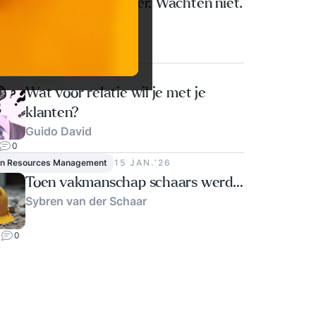
AI wordt goedkoper. Wachten niet.
Ben Steenstra
0
rrentiekracht
1 MEI‘26
Wat voor relatie wil je met je
klanten?
Guido David
0
n Resources Management
15 JAN.‘26
Toen vakmanschap schaars werd…
Sybren van der Schaar
0