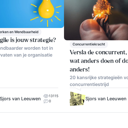
dig
Man
ex
ov
pr
erken en Wendbaarheid
tra
ile is jouw strategie?
Concurrentiekracht
ad
ndbaarder worden tot in
An
Versla de concurrent,
vaten van je organisatie
Vo
wat anders doen of d
ver
anders!
training 
20 kansrijke strategieën v
sy
concurrentiestrijd
en
bel
13115
Sjors van Leeuwen
Sjors van Leeuwen
gen
0
pr
rol
ris
go