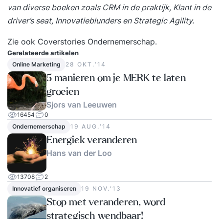
van diverse boeken zoals CRM in de praktijk, Klant in de
driver’s seat, Innovatieblunders en
Strategic Agility
.
Zie ook
Coverstories Ondernemerschap
.
Gerelateerde artikelen
Online Marketing
28 OKT.‘14
5 manieren om je MERK te laten
groeien
Sjors van Leeuwen
16454
0
Ondernemerschap
19 AUG.‘14
Energiek veranderen
Hans van der Loo
13708
2
Innovatief organiseren
19 NOV.‘13
Stop met veranderen, word
strategisch wendbaar!