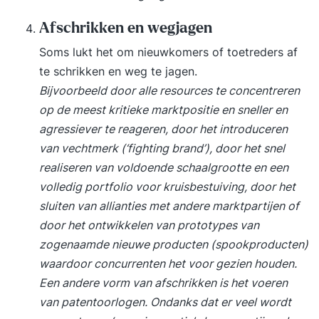
learning? Robots, intelligente agents en
autonome systemen AI als onderdeel van data-
Afschrikken en wegjagen
gedreven organisaties Voorbeelden van
Soms lukt het om nieuwkomers of toetreders af
succesvolle AI-toepassingen Praktische
te schrikken en weg te jagen.
oefeningen & mini-cases Take aways (+
Bijvoorbeeld door alle resources te concentreren
deelnemers gaan naar huis met eigen POP voor
op de meest kritieke marktpositie en sneller en
AI) Focus dag 2: Het toepassen, organiseren en
agressiever te reageren, door het introduceren
besturen van AI Hoe bouw je een AI-oplossing?
van vechtmerk (‘fighting brand’), door het snel
Introductie van CRISP-DM als aanpak voor AI-
realiseren van voldoende schaalgrootte en een
projecten Business understanding en
volledig portfolio voor kruisbestuiving, door het
probleemdefinitie Dataverzameling en
sluiten van allianties met andere marktpartijen of
datakwaliteit Modelontwikkeling en validatie
door het ontwikkelen van prototypes van
Overfitting, underfitting en bias herkennen
zogenaamde nieuwe producten (spookproducten)
Hallucinaties en deepfakes begrijpen Data
waardoor concurrenten het voor gezien houden.
governance en datamanagement Cloud,
Een andere vorm van afschrikken is het voeren
schaalbaarheid en AI-infrastructuur Prompt
van patentoorlogen. Ondanks dat er veel wordt
engineering en generatieve AI in de praktijk AI-