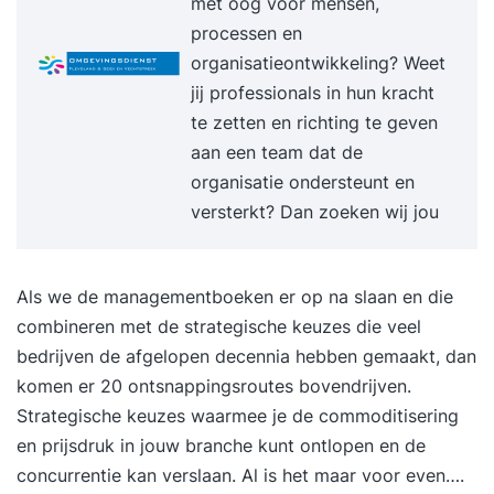
met oog voor mensen,
fundamentele concepten van AI als de
processen en
organisatorische, maatschappelijke en
organisatieontwikkeling? Weet
bestuurlijke aspecten ervan. Centraal staan de
jij professionals in hun kracht
belangrijkste thema’s voor professionals en
te zetten en richting te geven
besluitvormers, waaronder: toepassingen van AI;
aan een team dat de
machine learning en generatieve AI; data en
organisatie ondersteunt en
datakwaliteit; AI-projecten en implementatie;
versterkt? Dan zoeken wij jou
ethiek, risico’s en governance; menselijke
samenwerking met AI; toekomstige
ontwikkelingen van AI. Door middel van
Als we de managementboeken er op na slaan en die
praktijkcases, demo’s en interactieve opdrachten
combineren met de strategische keuzes die veel
ervaar je hoe AI organisaties verandert en hoe je
bedrijven de afgelopen decennia hebben gemaakt, dan
AI verantwoord kunt toepassen binnen jouw
komen er 20 ontsnappingsroutes bovendrijven.
eigen werkcontext. Trainingsvorm De training
Strategische keuzes waarmee je de commoditisering
wordt verzorgd als een interactieve praktijkdag
en prijsdruk in jouw branche kunt ontlopen en de
met een ervaren AI-trainer.Je werkt in kleine
concurrentie kan verslaan. Al is het maar voor even….