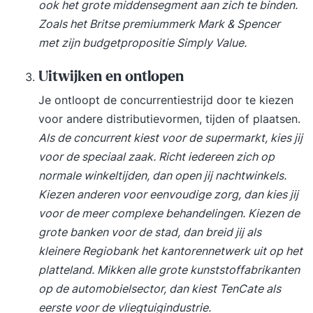
ook het grote middensegment aan zich te binden.
investeringen en initiatieven. Onderwerpen In de
Zoals het Britse premiummerk Mark & Spencer
training kunnen de volgende onderwerpen naar
met zijn budgetpropositie Simply Value.
behoefte van de deelnemers aan bod komen:
Focus dag 1: Het begrijpen van AI en haar
Uitwijken en ontlopen
toepassingen Introductie van de training & het
Je ontloopt de concurrentiestrijd door te kiezen
maken van eigen Persoonlijk Ontwikkel Plan
voor andere distributievormen, tijden of plaatsen.
(POP) voor AI Wat is AI en wat is AI niet?
Als de concurrent kiest voor de supermarkt, kies jij
Geschiedenis en ontwikkeling van AI Waarom AI
voor de speciaal zaak. Richt iedereen zich op
juist nu zo snel groeit AI als motor achter
normale winkeltijden, dan open jij nachtwinkels.
innovatie en digitale transformatie Toepassingen
Kiezen anderen voor eenvoudige zorg, dan kies jij
van AI binnen organisaties en overheden
voor de meer complexe behandelingen. Kiezen de
Voorspellen, classificeren, clusteren en
grote banken voor de stad, dan breid jij als
automatiseren Generatieve AI en Large Language
kleinere Regiobank het kantorennetwerk uit op het
Models zoals ChatGPT Hoe AI waarde creëert
platteland. Mikken alle grote kunststoffabrikanten
voor organisaties Data, algoritmes en modellen
op de automobielsector, dan kiest TenCate als
uitgelegd Wat is machine learning? Wat is deep
eerste voor de vliegtuigindustrie.