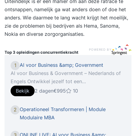
Uiteindelijk is er één manier om aan deze ratrace te
ontsnappen, namelijk ga wat anders doen of doe het
anders. Wie daarmee te lang wacht krijgt het moeilijk,
zie de problemen bij bedrijven als Hema, Sanoma,
Nokia en diverse zorgorganisaties.
POWERED BY
Top 3 opleidingen
concurrentiekracht
AI voor Business &amp; Government
1
AI voor Business & Government – Nederlands of
Engels Ontwikkel jezelf tot een
toekomstbestendige professional die AI effectief
Bekijk
2 dagen
€995
10
kan inzetten binnen organisaties en overheden!
Wat houdt de AI voor Business & Government
Operationeel Transformeren | Module
2
training in? De training AI voor Business &
Modulaire MBA
Government is ontworpen voor professionals,
managers, beleidsmakers en beslissers die willen
ONLINE LIVE: AI voor Business &amp;
3