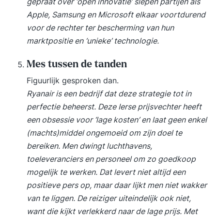
gepraat over ‘open innovatie’ slepen partijen als
risico’s en ethische dilemma’s Explainable AI en
Apple, Samsung en Microsoft elkaar voortdurend
transparantie Europese AI-regelgeving en AI Act
voor de rechter ter bescherming van hun
Vertrouwen en verantwoord gebruik van AI
marktpositie en ‘unieke’ technologie.
Mens-machine samenwerking Nieuwe rollen
binnen AI-projecten Organisatieverandering en
Mes tussen de tanden
adoptie van AI Toekomstige ontwikkelingen van
Figuurlijk gesproken dan.
AI Quantum computing, autonome systemen en
Ryanair is een bedrijf dat deze strategie tot in
nieuwe AI-trends Veelvoorkomende valkuilen bij
perfectie beheerst. Deze Ierse prijsvechter heeft
AI-initiatieven Projectevaluatie en leerpunten
een obsessie voor ‘lage kosten’ en laat geen enkel
Take aways (+ deelnemers gaan naar huis met
(machts)middel ongemoeid om zijn doel te
eigen stap-voor-stap plan) Lesmateriaal Diverse
bereiken. Men dwingt luchthavens,
hand-outs, AI-demo’s en interactieve opdrachten
toeleveranciers en personeel om zo goedkoop
worden tijdens de training uitgedeeld. Examen De
mogelijk te werken. Dat levert niet altijd een
training bereidt je inhoudelijk voor op het AI
positieve pers op, maar daar lijkt men niet wakker
Brevet voor Business & Government examen.
van te liggen. De reiziger uiteindelijk ook niet,
Deze is niet inbegrepen. Voorkennis Het niveau is
want die kijkt verlekkerd naar de lage prijs. Met