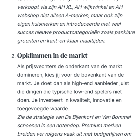
IT-managers en informatiemanagers Voor
verkoopt via zijn AH XL, AH wijkwinkel en AH
deelname is geen technische voorkennis vereist.
webshop niet alleen A-merken, maar ook zijn
Leerdoelen Na afloop van deze training kun je:
eigen huismerken en introduceerde met veel
uitleggen wat AI is en hoe AI-systemen werken;
succes nieuwe productcategorieën zoals panklare
AI-toepassingen herkennen en beoordelen op
groenten en kant-en-klaar maaltijden.
toegevoegde waarde; de belangrijkste vormen
van machine learning en generatieve AI
Opklimmen in de markt
beschrijven; begrijpen hoe AI-projecten worden
Als prijsvechters de onderkant van de markt
opgezet en uitgevoerd; de rol van data binnen
domineren, kies jij voor de bovenkant van de
AI-projecten uitleggen; risico’s, bias, ethische
markt. Je doet dan als high-end aanbieder juist
dilemma’s en governance-vraagstukken
die dingen die typische low-end spelers niet
herkennen; beoordelen hoe AI verantwoord kan
doen. Je investeert in kwaliteit, innovatie en
worden toegepast binnen organisaties en
toegevoegde waarde.
overheden; uitleggen hoe mensen en AI effectief
Zie de strategie van De Bijenkorf en Van Bommel
samenwerken; kansen en uitdagingen van AI
schoenen in een notendop. Premium merken
binnen jouw organisatie identificeren; beter
breiden vervolgens vaak uit met budgetlijnen om
onderbouwde beslissingen nemen over AI-