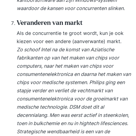
Group, Ministerie van Binnenlandse Zaken,
waardoor de kansen voor concurrenten slinken.
Ministerie van Defensie, Sociale
VerzekeringsBank, HHS, Gemeente Staphorst,
Veranderen van markt
Marine Museum, Gemeente Maassluis, Gemeente
Als de concurrentie te groot wordt, kun je ook
Amsterdam, Gemeente Eindhoven UMCG,
kiezen voor een andere (aanverwante) markt.
Hogeschool Rotterdam, Hogeschool Den Haag
Zo schoof Intel na de komst van Aziatische
Aanverwante organisaties scrum.org LSSA EXIN
fabrikanten op van het maken van chips voor
APMG Franklin Covey Agile Consortium IPMA
computers, naar het maken van chips voor
RSM Erasmus Universiteit Agile Holland Agile &
consumentenelektronica en daarna het maken van
Scrum Coaching The Hague
chips voor medische systemen. Philips ging een
stapje verder en verliet de vechtmarkt van
consumentenelektronica voor de groeimarkt van
medische technologie. DSM doet dit al
decennialang. Men was eerst actief in steenkolen,
toen in bulkchemie en nu in hightech lifesciences.
Strategische wendbaarheid is een van de