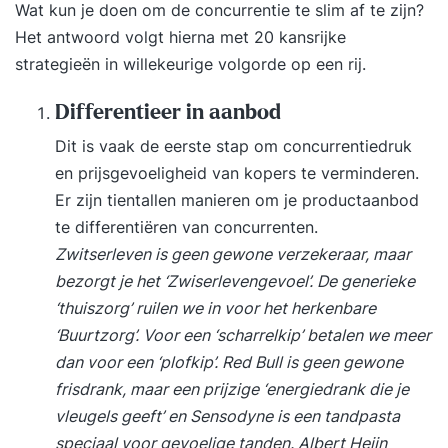
groepen aan realistische cases waarin AI-
Wat kun je doen om de concurrentie te slim af te zijn?
toepassingen, data-vraagstukken en ethische
Het antwoord volgt hierna met 20 kansrijke
dilemma’s centraal staan. De training combineert:
strategieën in willekeurige volgorde op een rij.
Uitleg en demo’s Interactieve oefeningen Real-life
voorbeelden Reflectie en discussie AI-simulaties
Differentieer in aanbod
Het doel is om theorie direct te vertalen naar
Dit is vaak de eerste stap om concurrentiedruk
praktijk, zonder complexe wiskunde of
en prijsgevoeligheid van kopers te verminderen.
programmeerwerk. Doelgroep De AI voor
Er zijn tientallen manieren om je productaanbod
Business & Government training is geschikt voor
te differentiëren van concurrenten.
professionals die betrokken zijn bij
Zwitserleven is geen gewone verzekeraar, maar
besluitvorming, beleid, innovatie, digitalisering of
bezorgt je het ‘Zwiserlevengevoel’. De generieke
AI-initiatieven. Denk aan: Managers en
‘thuiszorg’ ruilen we in voor het herkenbare
teamleiders Directieleden en executives
‘Buurtzorg’. Voor een ‘scharrelkip’ betalen we meer
Beleidsmakers en overheidsmedewerkers
dan voor een ‘plofkip’. Red Bull is geen gewone
Project- en programmamanagers Innovatie- en
frisdrank, maar een prijzige ‘energiedrank die je
transformatieprofessionals Consultants en
vleugels geeft’ en Sensodyne is een tandpasta
adviseurs Product Owners en Business Analisten
speciaal voor gevoelige tanden. Albert Heijn