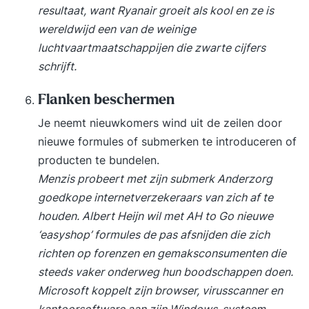
MBO/HBO en voorkennis is niet
resultaat, want Ryanair groeit als kool en ze is
benodigd.Basiskennis van AI, data of technologie
wereldwijd een van de weinige
is een voordeel, maar niet noodzakelijk.
luchtvaartmaatschappijen die zwarte cijfers
Certificaat Na afronding van de training wordt
schrijft.
een Dimensions Training certificaat als
deelnamebewijs uitgereikt. Onze klanten Unilever,
Flanken beschermen
T-mobile, Philips, CocaCola, Shimano, Nespresso,
Je neemt nieuwkomers wind uit de zeilen door
Allianz, Vodafone Ziggo, RaboBank, Heineken,
nieuwe formules of submerken te introduceren of
Ecco, Group 2000, PAC, Staples, Skoop, IBO,
producten te bundelen.
Twinsense, Total Reality, Modere, Steinweg,
Menzis probeert met zijn submerk Anderzorg
Gebroeders Kok, Eco Result, Achmea, AMG,
goedkope internetverzekeraars van zich af te
Telfort, Wolters Kluwer, Railion Benelux, Idexx,
houden. Albert Heijn wil met AH to Go nieuwe
Tata Steel Group, SEO, Van Oord, VVV Nederland,
‘easyshop’ formules de pas afsnijden die zich
Agrifirm, Gas Unie, Eneco, NS, De Volksbank,
richten op forenzen en gemaksconsumenten die
Growth Tribe, Wabtec, Reddata, Nationale Politie,
steeds vaker onderweg hun boodschappen doen.
Belastingdienst, Interpolis, Rijkswaterstaat, Ictro,
Microsoft koppelt zijn browser, virusscanner en
Doktersonline, Superbrave, eHealth Ventures
kantoorsoftware aan zijn Windows-systeem