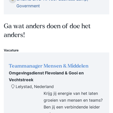
begrijpen hoe AI organisaties, overheden en de
Government
maatschappij verandert. Waar AI vroeger vooral
een technisch onderwerp was, is het vandaag een
strategisch onderwerp geworden dat invloed
Ga wat anders doen of doe het
heeft op besluitvorming, innovatie,
anders!
dienstverlening, efficiëntie en concurrentiekracht.
In deze training leer je hoe organisaties AI
toepassen, welke waarde AI kan creëren en welke
Vacature
risico’s, verantwoordelijkheden en ethische
vraagstukken daarbij komen kijken. Je ontdekt
Teammanager Mensen & Middelen
hoe AI-systemen worden ontwikkeld, welke rol
Omgevingsdienst Flevoland & Gooi en
data en algoritmes spelen, hoe AI-projecten
Vechtstreek
worden opgezet en hoe organisaties AI
Lelystad, Nederland
verantwoord kunnen implementeren. De training
Krijg jij energie van het laten
is gebaseerd op de AI Brevet voor Business &
groeien van mensen en teams?
Government syllabus van de Nederlandse AI
Ben jij een verbindende leider
Coalitie (NL AIC) en behandelt zowel de