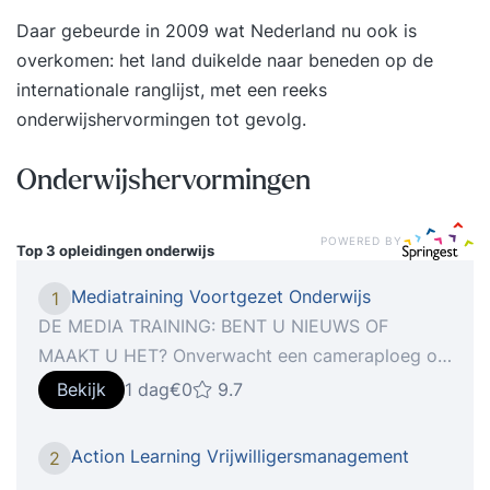
Daar gebeurde in 2009 wat Nederland nu ook is
overkomen: het land duikelde naar beneden op de
internationale ranglijst, met een reeks
onderwijshervormingen tot gevolg.
Onderwijshervormingen
POWERED BY
Top 3 opleidingen
onderwijs
Mediatraining Voortgezet Onderwijs
1
DE MEDIA TRAINING: BENT U NIEUWS OF
MAAKT U HET? Onverwacht een cameraploeg op
het schoolplein? Geen commentaar? Als school
Bekijk
1 dag
€0
9.7
staat u tegenover sneller in de picture dan ooit,
zeker gezien de impact die (social) media
Action Learning Vrijwilligersmanagement
2
tegenwoordig hebben op de performance van