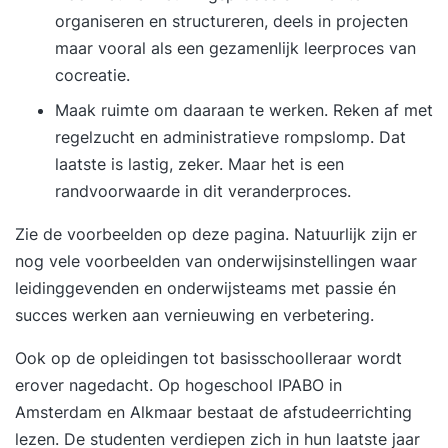
vertrouwen stimuleert. Locaties Wij verzorgen
organiseren en structureren, deels in projecten
onze mediatrainingen door heel Nederland en
maar vooral als een gezamenlijk leerproces van
bieden locaties variërend van onze centraal in
cocreatie.
Nederland gelegen tv-studio, tot uiteenlopende
Maak ruimte om daaraan te werken. Reken af met
representatieve locaties in uw directe omgeving
regelzucht en administratieve rompslomp. Dat
tot inhouse mediatrainingen waarbij de training
laatste is lastig, zeker. Maar het is een
op uw eigen locatie plaatsvindt. Trainer Uw
randvoorwaarde in dit veranderproces.
trainer is Ben Posthumus, oud-journalist en ex-
woordvoerder van uiteenlopende organisaties.
Zie de voorbeelden op deze pagina. Natuurlijk zijn er
Als geen ander kan hij u uit eigen ervaring de
nog vele voorbeelden van onderwijsinstellingen waar
fijne kneepjes van het woordvoerderschap en
leidinggevenden en onderwijsteams met passie én
omgaan met kritische journalisten bijbrengen.
succes werken aan vernieuwing en verbetering.
Silent Speakers is gespecialiseerd in
Ook op de opleidingen tot basisschoolleraar wordt
mediatrainingen en traint oa burgemeesters,
erover nagedacht. Op hogeschool IPABO in
wethouders, directeuren, bestuurders, scholen,
Amsterdam en Alkmaar bestaat de afstudeerrichting
woningbouwcorporaties, communicatieadviseurs,
lezen. De studenten verdiepen zich in hun laatste jaar
advocaten, politici en topsporters in het omgaan