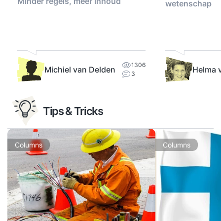
Minder regels, meer inhoud
wetenschap
1306
Michiel van Delden
Helma 
3
Tips & Tricks
Columns
Columns