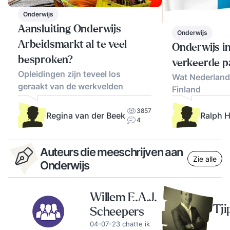
Onderwijs
Aansluiting Onderwijs-
Onderwijs
Arbeidsmarkt al te veel
Onderwijs in
besproken?
verkeerde p
Opleidingen zijn teveel los
Wat Nederland
geraakt van de werkvelden
Finland
3857
Regina van der Beek
Ralph 
4
Auteurs die meeschrijven aan
Zie alle
Onderwijs
Willem E.A.J.
Tji
Scheepers
04-07-23 chatte ik