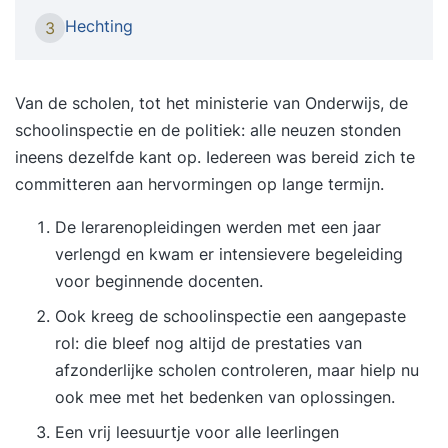
scholen. De media kunnen het imago van uw
Hechting
3
school dan ook maken of breken. Als bestuurder,
(locatie)directeur, manager of woordvoerder kunt
u dus maar beter goed voorbereid zijn. Tijdens
Van de scholen, tot het ministerie van Onderwijs, de
onze intensieve mediatrainingen, die altijd op
schoolinspectie en de politiek: alle neuzen stonden
maat voor uw school wordt ontwikkeld, leert u
ineens dezelfde kant op. Iedereen was bereid zich te
om onder uiteenlopende omstandigheden de
committeren aan hervormingen op lange termijn.
regie te houden over uw boodschappen. U wordt
De lerarenopleidingen werden met een jaar
stevig aan de tand gevoeld tijdens uiteenlopende
verlengd en kwam er intensievere begeleiding
interviews en vanzelfsprekend worden uw media-
voor beginnende docenten.
optredens professioneel opgenomen met een tv-
camera. Beleven ‘Beleven’ staat centraal tijdens
Ook kreeg de schoolinspectie een aangepaste
onze intensieve, interactieve en praktische
rol: die bleef nog altijd de prestaties van
mediatrainingen. Alle oefeningen worden ‘live’
afzonderlijke scholen controleren, maar hielp nu
opgenomen met een professionele tv-camera en
ook mee met het bedenken van oplossingen.
na afloop grondig geanalyseerd. U ontvangt
Een vrij leesuurtje voor alle leerlingen
uitgebreide persooonlijke feedback op uw