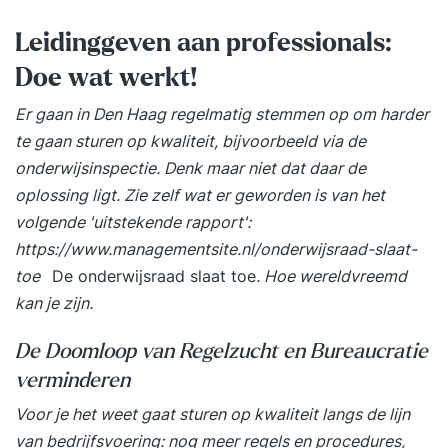
dat een belangrijk neveneffect van deze training
Leidinggeven aan professionals:
is dat het de teamontwikkeling en samenwerking
stimuleert. Met andere woorden, het is goed voor
Doe wat werkt!
het versterken van het onderlinge vertrouwen.
Er gaan in Den Haag regelmatig stemmen op om harder
Mediacoaching als afterservice Als ‘afterservice’
te gaan sturen op kwaliteit, bijvoorbeeld via de
bieden wij de deelnemers de mogelijkheid om
onderwijsinspectie. Denk maar niet dat daar de
ook na de training feedback te ontvangen cq
oplossing ligt. Zie zelf wat er geworden is van het
gebruik te maken van mediacoaching zodat het
volgende 'uitstekende rapport':
geleerde in de praktijk optimaal wordt geborgd.
https://www.managementsite.nl/onderwijsraad-slaat-
Afhankelijk van de behoefte kunnen elementen
toe
De onderwijsraad slaat toe
. Hoe wereldvreemd
van de training nog herhaald en verdiept worden
kan je zijn.
zodat het geleerde optimaal wordt geborgd in de
praktijk. Intake Vooraf vindt er een uitgebreide
De Doomloop van Regelzucht en Bureaucratie
intake met de deelnemers plaats waardoor deze
verminderen
mediatraining optimaal aansluit op uw
Voor je het weet gaat sturen op kwaliteit langs de lijn
leerbehoeften. Ook vragen wij van u om
van bedrijfsvoering: nog meer regels en procedures,