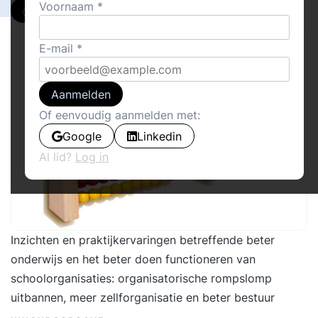
Voornaam
Delen
E-mail
Aanmelden
Of eenvoudig aanmelden met:
Google
Linkedin
Al lid?
Log in
Inzichten en praktijkervaringen betreffende beter
onderwijs en het beter doen functioneren van
schoolorganisaties: organisatorische rompslomp
uitbannen, meer zellforganisatie en beter bestuur