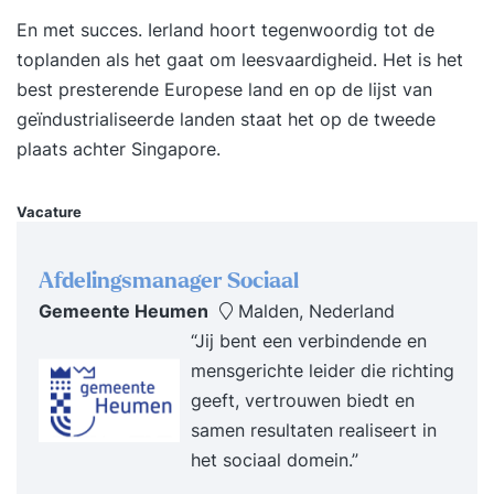
mediaoptredens. Onze mediatrainingen bereiden
En met succes. Ierland hoort tegenwoordig tot de
de deelnemers grondig voor op elk denkbaar
toplanden als het gaat om leesvaardigheid. Het is het
mediaoptreden in relatie tot de uiteenlopende
best presterende Europese land en op de lijst van
situaties die relevant zijn voor uw school. Cases
geïndustrialiseerde landen staat het op de tweede
uit uw praktijk staan centraal. U oefent
plaats achter Singapore.
ondermeer in het formuleren van krachtige,
overtuigende kernboodschappen en wordt stevig
Vacature
aan de tand gevoeld over voor uw school
relevante (lastige) situaties. Alle deelnemers
Afdelingsmanager Sociaal
worden meerdere keren gefilmd en geïnterviewd.
Gemeente Heumen
Malden, Nederland
De media-optredens van de deelnemers worden
“Jij bent een verbindende en
grondig geanalyseerd en uitgebreid van feedback
mensgerichte leider die richting
voorzien. Doelgroep De training is speciaal
geeft, vertrouwen biedt en
bedoeld voor woordvoerders van VO-scholen.
samen resultaten realiseert in
Dat kunnen directeuren, bestuurders of
het sociaal domein.”
teamleiders zijn maar ook bijvoorbeeld