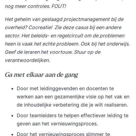
voorafgaand aan de training voor u relevante
nog meer controles. FOUT!
casuïstiek in te brengen. Incompany Onze
mediatrainingen worden uitsluitend gegeven als
Het geheim van geslaagd projectmanagement bij de
incompany / maatwerk mediatrainingen omdat
overheid? Cocreatie! Zie deze
casus bij een andere
onze ervaring is dat zogeheten open
sector
.
Het beleids- en regelcircuit om de problemen
inschrijvingstrainingen, waarbij u traint met
heen is vaak het echte probleem.
Ook bij het onderwijs.
onbekenden, niet effectief is. Dit heeft met name
Geef de leraren het voortouw. Stuur op de
te maken met het vertrouwelijke karakter van
verantwoordelijken.
onze mediatrainingen waarbij u in onze optiek
alle relevante informatie in strikte
Ga met elkaar aan de gang
vertrouwelijkheid moet kunnen delen. Bij ons
Door met leidinggevenden en docenten te
traint u dus uitsluitend met uw eigen collega’s
werken aan een gezamenlijke visie op het vak en
waardoor we dus ook in een vertrouwde
de inhoudelijke verbetering die je wilt realiseren.
omgeving aan de slag kunnen met issues
Door teamleiders te helpen effectiever leiding te
waarmee u in het nieuws bent of zou kunnen
geven aan het vernieuwingsproces.
komen. Een neveneffect van deze aanpak is ook
dat het de samenwerking en het onderlinge
Door het vernieuwingsproces slimmer te