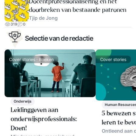
Docentprofessionalisering en het
doorbreken van bestaande patronen
Tjip de Jong
319
0
Selectie van de redactie
Cover stories · Boeken
Cover stories
Onderwijs
Human Resource
Leidinggeven aan
5 bewezen s
onderwijsprofessionals:
leren te be
Doen!
Ontleend aan d