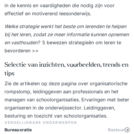
in de kennis en vaardigheden die nodig zijn voor
met de media. De mediatraining wordt op maat
effectief en motiverend leesonderwijs.
ontwikkeld. Naast een meer algemene oriëntatie
vooraf op wat er speelt binnen en buiten uw
Welke strategie werkt het beste om lerenden te helpen
school zal ons bureau als input voor de
bij het leren, zodat ze meer informatie kunnen opnemen
casuïstiek de door de deelnemers aangedragen
en vasthouden?
5 bewezen strategieën om leren te
issues als uitgangspunt nemen. Op deze manier
bevorderen >>
wordt optimaal ingespeeld op de individuele
leerbehoefte. Wij hebben de overtuiging dat
Selectie van inzichten, voorbeelden, trends en
mensen optimaal leren als ze plezier hebben in
tips
wat ze doen. De mediatraining kenmerkt zich
Zie de artikelen op deze pagina over organisatorische
door persoonlijke aandacht en een
rompslomp, leidinggeven aan professionals en het
praktijkgerichte, positieve benadering waarin
managen van schoolorganisaties. Ervaringen met beter
humor, enthousiasme en zelfrelativering een
organiseren in de onderwijssector. Leidinggeven,
prominente plaats innemen. Aan de andere kant
besturing en toezicht van schoolorganisaties.
wordt, wanneer dit nodig is, een meer
VERGELIJKBARE ONDERWERPEN
confronterende aanpak niet geschuwd. Strikte
Bureaucratie
Bestuur