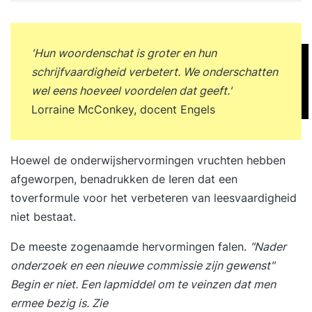
communicatieadviseurs. MaatwerkDeze training
is puur maatwerk. Dit betekent dat uw eigen
casuïstiek centraal staat. Vooraf vindt een
'Hun woordenschat is groter en hun
uitgebreide intake plaats. Er wordt in kleine
schrijfvaardigheid verbetert. We onderschatten
groepen getraind van minimaal 2 en maximaal 4
wel eens hoeveel voordelen dat geeft.'
personen. Dit garandeert dat u uitgebreide
Lorraine McConkey, docent Engels
persoonlijke feedback ontvangt op uw media
performance en daarnaast ook leert van uw
collega's. Effecten Veel doen staat centraal
Hoewel de onderwijshervormingen vruchten hebben
tijdens onze intensieve, interactieve en praktische
afgeworpen, benadrukken de Ieren dat een
mediatrainingen.De uiteenlopende oefeningen
toverformule voor het verbeteren van leesvaardigheid
worden ‘live’ opgenomen met een professionele
niet bestaat.
tv-camera en direct na afloop grondig
De meeste zogenaamde hervormingen falen.
"Nader
geanalyseerd. U en uw collega's zijn na afloop in
onderzoek en een nieuwe commissie zijn gewenst"
staat om zich overtuigend te presenteren voor
Begin er niet. Een lapmiddel om te veinzen dat men
het journaille en kunnen constructief omgaan met
ermee bezig is. Zie
kritische journalisten. Uit ervaring blijkt tevens