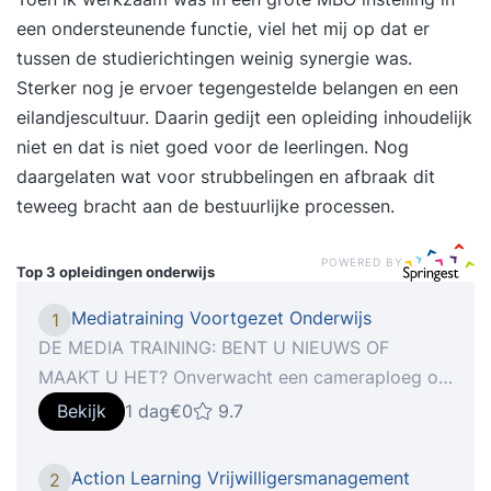
een ondersteunende functie, viel het mij op dat er
tussen de studierichtingen weinig synergie was.
Sterker nog je ervoer tegengestelde belangen en een
eilandjescultuur. Daarin gedijt een opleiding inhoudelijk
niet en dat is niet goed voor de leerlingen. Nog
daargelaten wat voor strubbelingen en afbraak dit
teweeg bracht aan de bestuurlijke processen.
POWERED BY
Top 3 opleidingen
onderwijs
Mediatraining Voortgezet Onderwijs
1
DE MEDIA TRAINING: BENT U NIEUWS OF
MAAKT U HET? Onverwacht een cameraploeg op
het schoolplein? Geen commentaar? Als school
Bekijk
1 dag
€0
9.7
staat u tegenover sneller in de picture dan ooit,
zeker gezien de impact die (social) media
Action Learning Vrijwilligersmanagement
2