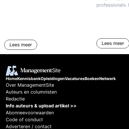
professionals
schoolorganisa
met beter orga
onderwijssecto
besturing en to
schoolorganisa
Lees meer
Lees meer
Home
Kennisbank
Opleidingen
Vacatures
Boeken
Netwerk
Over ManagementSite
Auteurs en columnisten
Redactie
Info auteurs & upload artikel >>
Abonneevoorwaarden
Code of conduct
Adverteren / contact