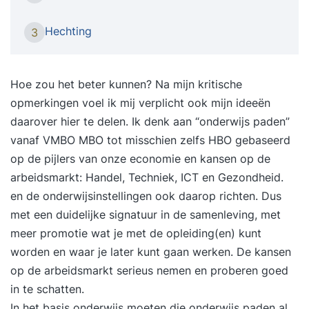
tegenwoordig hebben op de performance van
scholen. De media kunnen het imago van uw
Hechting
3
school dan ook maken of breken. Als bestuurder,
(locatie)directeur, manager of woordvoerder kunt
u dus maar beter goed voorbereid zijn. Tijdens
Hoe zou het beter kunnen? Na mijn kritische
onze intensieve mediatrainingen, die altijd op
opmerkingen voel ik mij verplicht ook mijn ideeën
maat voor uw school wordt ontwikkeld, leert u
daarover hier te delen. Ik denk aan “onderwijs paden”
om onder uiteenlopende omstandigheden de
vanaf VMBO MBO tot misschien zelfs HBO gebaseerd
regie te houden over uw boodschappen. U wordt
op de pijlers van onze economie en kansen op de
stevig aan de tand gevoeld tijdens uiteenlopende
arbeidsmarkt: Handel, Techniek, ICT en Gezondheid.
interviews en vanzelfsprekend worden uw media-
en de onderwijsinstellingen ook daarop richten. Dus
optredens professioneel opgenomen met een tv-
met een duidelijke signatuur in de samenleving, met
camera. Beleven ‘Beleven’ staat centraal tijdens
meer promotie wat je met de opleiding(en) kunt
onze intensieve, interactieve en praktische
worden en waar je later kunt gaan werken. De kansen
mediatrainingen. Alle oefeningen worden ‘live’
op de arbeidsmarkt serieus nemen en proberen goed
opgenomen met een professionele tv-camera en
in te schatten.
na afloop grondig geanalyseerd. U ontvangt
In het basis onderwijs moeten die onderwijs paden al