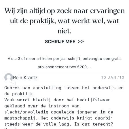
voorafgaand aan de training voor u relevante
Wij zijn altijd op zoek naar ervaringen
casuïstiek in te brengen. Incompany Onze
uit de praktijk, wat werkt wel, wat
mediatrainingen worden uitsluitend gegeven als
incompany / maatwerk mediatrainingen omdat
niet.
onze ervaring is dat zogeheten open
SCHRIJF MEE >>
inschrijvingstrainingen, waarbij u traint met
onbekenden, niet effectief is. Dit heeft met name
Als u 3 of meer artikelen per jaar schrijft, ontvangt u een gratis
te maken met het vertrouwelijke karakter van
pro-abonnement twv €200,--
onze mediatrainingen waarbij u in onze optiek
alle relevante informatie in strikte
Rein Krantz
10 JAN.‘13
vertrouwelijkheid moet kunnen delen. Bij ons
Gebrek aan aansluiting tussen het onderwijs en
traint u dus uitsluitend met uw eigen collega’s
de praktijk.
waardoor we dus ook in een vertrouwde
Vaak wordt hierbij door het bedrijfsleven
geklaagd over de instroom van
omgeving aan de slag kunnen met issues
slecht/onvolledig opgeleide jongeren in de
waarmee u in het nieuws bent of zou kunnen
maatschappij. Het onderwijs krijgt daarbij
komen. Een neveneffect van deze aanpak is ook
steeds weer de volle laag. Is dat terecht?