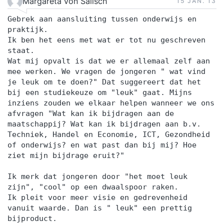
Margareta von Salisch
15 JAN.‘13
advocaten, politici en topsporters in het omgaan
Gebrek aan aansluiting tussen onderwijs en
met de media. De mediatraining wordt op maat
praktijk.
ontwikkeld. Naast een meer algemene oriëntatie
Ik ben het eens met wat er tot nu geschreven
vooraf op wat er speelt binnen en buiten uw
staat.
Wat mij opvalt is dat we er allemaal zelf aan
school zal ons bureau als input voor de
mee werken. We vragen de jongeren " wat vind
casuïstiek de door de deelnemers aangedragen
je leuk om te doen?" Dat suggereert dat het
issues als uitgangspunt nemen. Op deze manier
bij een studiekeuze om "leuk" gaat. Mijns
wordt optimaal ingespeeld op de individuele
inziens zouden we elkaar helpen wanneer we ons
afvragen "Wat kan ik bijdragen aan de
leerbehoefte. Wij hebben de overtuiging dat
maatschappij? Wat kan ik bijdragen aan b.v.
mensen optimaal leren als ze plezier hebben in
Techniek, Handel en Economie, ICT, Gezondheid
wat ze doen. De mediatraining kenmerkt zich
of onderwijs? en wat past dan bij mij? Hoe
ziet mijn bijdrage eruit?"
door persoonlijke aandacht en een
praktijkgerichte, positieve benadering waarin
Ik merk dat jongeren door "het moet leuk
humor, enthousiasme en zelfrelativering een
zijn", "cool" op een dwaalspoor raken.
prominente plaats innemen. Aan de andere kant
Ik pleit voor meer visie en gedrevenheid
vanuit waarde. Dan is " leuk" een prettig
wordt, wanneer dit nodig is, een meer
bijproduct.