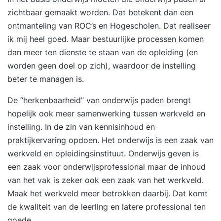
uitgebreide persooonlijke feedback op uw
zichtbaar gemaakt worden. Dat betekent dan een
mediaoptredens. Onze mediatrainingen bereiden
ontmanteling van ROC’s en Hogescholen. Dat realiseer
de deelnemers grondig voor op elk denkbaar
ik mij heel goed. Maar bestuurlijke processen komen
mediaoptreden in relatie tot de uiteenlopende
dan meer ten dienste te staan van de opleiding (en
situaties die relevant zijn voor uw school. Cases
worden geen doel op zich), waardoor de instelling
uit uw praktijk staan centraal. U oefent
beter te managen is.
ondermeer in het formuleren van krachtige,
De “herkenbaarheid” van onderwijs paden brengt
overtuigende kernboodschappen en wordt stevig
hopelijk ook meer samenwerking tussen werkveld en
aan de tand gevoeld over voor uw school
instelling. In de zin van kennisinhoud en
relevante (lastige) situaties. Alle deelnemers
praktijkervaring opdoen. Het onderwijs is een zaak van
worden meerdere keren gefilmd en geïnterviewd.
werkveld en opleidingsinstituut. Onderwijs geven is
De media-optredens van de deelnemers worden
een zaak voor onderwijsprofessional maar de inhoud
grondig geanalyseerd en uitgebreid van feedback
van het vak is zeker ook een zaak van het werkveld.
voorzien. Doelgroep De training is speciaal
Maak het werkveld meer betrokken daarbij. Dat komt
bedoeld voor woordvoerders van VO-scholen.
de kwaliteit van de leerling en latere professional ten
Dat kunnen directeuren, bestuurders of
goede.
teamleiders zijn maar ook bijvoorbeeld