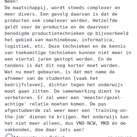
dat het de samenwerking en het onderlinge
Neen!
De maatschappij, wordt steeds complexer en
vertrouwen stimuleert. Locaties Wij verzorgen
meer divers. Een gevolg daarvan is dat de
onze mediatrainingen door heel Nederland en
producten ook complexer worden. Hetzelfde
bieden locaties variërend van onze centraal in
geldt voor de productie en de daarvoor
benodigde productietechnieken op bijvoorbeeld
Nederland gelegen tv-studio, tot uiteenlopende
het gebied van machinebouw, informatica,
representatieve locaties in uw directe omgeving
logistiek, etc. Deze technieken en de kennis
tot inhouse mediatrainingen waarbij de training
van toekomstige technieken kunnen niet meer in
op uw eigen locatie plaatsvindt. Trainer Uw
een viertal jaren gestopt worden. En de
tendens is dat dit nog korter moet worden.
trainer is Ben Posthumus, oud-journalist en ex-
Wat nu moet gebeuren, is dat met name de
woordvoerder van uiteenlopende organisaties.
afnemer van de studenten [vaak het
Als geen ander kan hij u uit eigen ervaring de
bedrijfsleven], dichter tegen het onderwijs
moet gaan zitten. De samenwerking dient te
fijne kneepjes van het woordvoerderschap en
verbeteren. Er zal weer een 'meester/gezel-
omgaan met kritische journalisten bijbrengen.
achtige' relatie moeten komen. De pas
Silent Speakers is gespecialiseerd in
afgestudeerde zal weer meer een 'training-on-
mediatrainingen en traint oa burgemeesters,
the-job' dienen te krijgen. Het onderwijs kan
het niet meer alleen, dus VNO-NCW, MKB én de
wethouders, directeuren, bestuurders, scholen,
vakbonden, doe daar iets aan!
woningbouwcorporaties, communicatieadviseurs,