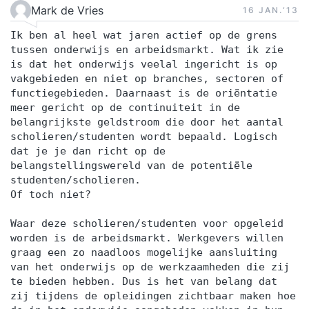
confronterende aanpak niet geschuwd. Strikte
Mark de Vries
16 JAN.‘13
vertrouwelijkheid Vanzelfsprekend staat bij ons
Ik ben al heel wat jaren actief op de grens
de privacy van de deelnemers hoog in het
tussen onderwijs en arbeidsmarkt. Wat ik zie
vaandel. Alle informatie die wij vergaren voor,
is dat het onderwijs veelal ingericht is op
tijdens en na onze mediatrainingen is en blijft
vakgebieden en niet op branches, sectoren of
strikt vertrouwelijk. De cameraopnames die wij
functiegebieden. Daarnaast is de oriëntatie
meer gericht op de continuiteit in de
maken tijdens de mediatrainingen worden direct
belangrijkste geldstroom die door het aantal
na afloop gewist. Erkend Silent Speakers is als
scholieren/studenten wordt bepaald. Logisch
communicatietrainingsbureau erkend door en
dat je je dan richt op de
belangstellingswereld van de potentiële
geregistreerd bij het Centraal Register Kort
studenten/scholieren.
Beroepsonderwijs (CRKBO). De opname in het
Of toch niet?
register is gebaseerd op de gedragscode van
NRTO v/h PAEPON. De gedragscode wordt
Waar deze scholieren/studenten voor opgeleid
worden is de arbeidsmarkt. Werkgevers willen
uitgevoerd door de onafhankelijke organisatie
graag een zo naadloos mogelijke aansluiting
CPION.
van het onderwijs op de werkzaamheden die zij
te bieden hebben. Dus is het van belang dat
zij tijdens de opleidingen zichtbaar maken hoe