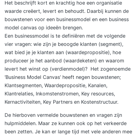
Het beschrijft kort en krachtig hoe een organisatie
aan oefeningen op basis van een case. Door het
waarde creëert, levert en behoudt. Daarbij kunnen de
maken en bespreken van de oefeningen kunt u
bouwstenen
voor een businessmodel en een
business
voor uzelf bepalen of u de theorie goed begrijpt.
model canvas
op ideeën brengen.
Deze cursus is onderdeel van de cursus Business
Een businessmodel is te definiëren met de volgende
Intelligence & Data Warehouse Concepten. Bent u
vier vragen: wie zijn je beoogde klanten (segment),
geïnteresseerd in de wijze waarop u ontwerpen
wat bied je je klanten aan (waardepropositie), hoe
moet maken van Data Warehouses
produceer je het aanbod (waardeketen) en waarom
(stermodelleren) en welke technieken u ter
levert het winst op (verdienmodel)? Het zogenoemde
beschikking staan? Schrijf u dan in voor de
‘Business Model Canvas’ heeft negen bouwstenen;
cursus Business Intelligence & Data Warehouse
Klantsegmenten, Waardepropositie, Kanalen,
Concepten. DoelgroepDeze cursus is bedoeld
Klantrelaties, Inkomstenstromen, Key resources,
voor iedereen die vanuit zijn of haar rol en
Kernactiviteiten, Key Partners en Kostenstructuur.
verantwoordelijkheid in de organisatie te maken
De hierboven vermelde bouwstenen en vragen zijn
heeft met de totstandkoming van stuurinformatie,
hulpmiddelen. Maar ze kunnen ook op het verkeerde
in projectvorm of in een bestaande organisatie
been zetten. Je kan er lange tijd met vele anderen mee
(beheer). U kunt hierbij denken aan analisten die