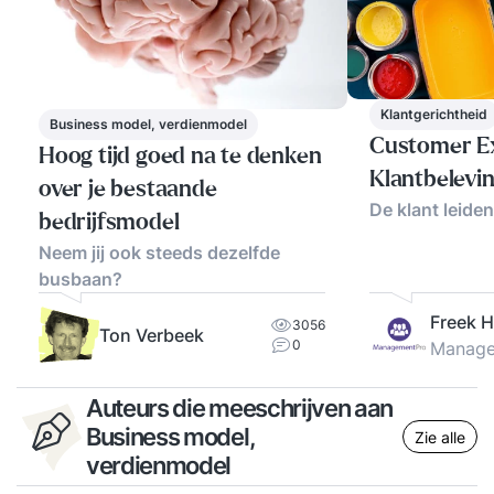
Klantgerichtheid
Business model, verdienmodel
Customer Ex
Hoog tijd goed na te denken
Klantbelevin
over je bestaande
De klant leiden
bedrijfsmodel
Neem jij ook steeds dezelfde
busbaan?
Freek 
3056
Ton Verbeek
0
Manage
Auteurs die meeschrijven aan
Business model,
Zie alle
verdienmodel