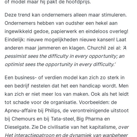
of model maar hij pakt de hoofdprijs.
Deze trend kan ondernemers alleen maar stimuleren.
Ondernemers hebben van oudsher een hekel aan
ingewikkeld gedoe, papierwerk en eindeloos overleg!
Eindelijk: nieuwe mogelijkheden nieuwe kansen! Laat
anderen maar jammeren en klagen. Churchil zei al:
‘A
pessimist sees the difficulty in every opportunity; an
optimist sees the opportunity in every difficulty.’
Een business- of verdien model kan zich zo sterk in
een bedrijf nestelen dat het een handicap wordt. Men
kan zich er niet meer los van maken. Ook als het leidt
tot schade voor de organisatie. Voorbeelden: de
Apneu-affaire bij Philips, de verontreinigende uitstoot
bij Chemours en bij Tata-steel
,
Big Pharma en
Dieselgate
.
Zie
De civilisatie van het kapitalisme
, over
Het interactiepatroon en de dynamiek van wanbeheer