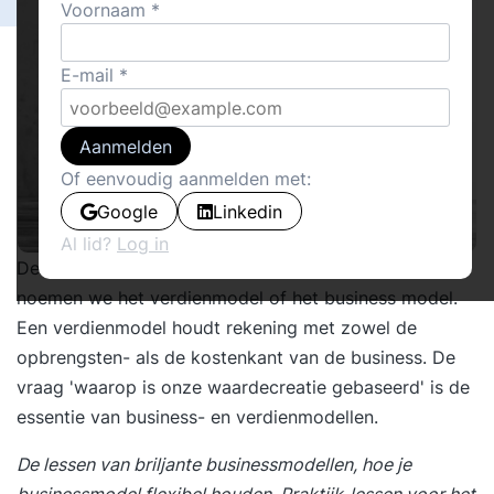
Voornaam
E-mail
Aanmelden
Of eenvoudig aanmelden met:
Google
Linkedin
Al lid?
Log in
De wijze waarop een organisatie geld verdient,
noemen we het verdienmodel of het business model.
Een verdienmodel houdt rekening met zowel de
opbrengsten- als de kostenkant van de business. De
vraag 'waarop is onze waardecreatie gebaseerd' is de
essentie van business- en verdienmodellen.
De lessen van briljante businessmodellen, hoe je