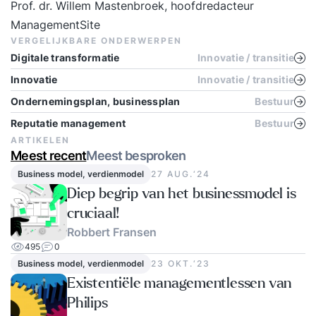
Prof. dr. Willem Mastenbroek, hoofdredacteur
ManagementSite
VERGELIJKBARE ONDERWERPEN
Digitale transformatie
Innovatie / transitie
Innovatie
Innovatie / transitie
Ondernemingsplan, businessplan
Bestuur
Reputatie management
Bestuur
ARTIKELEN
Meest recent
Meest besproken
Business model, verdienmodel
27 AUG.‘24
Diep begrip van het businessmodel is
cruciaal!
Robbert Fransen
495
0
Business model, verdienmodel
23 OKT.‘23
Existentiële managementlessen van
Philips