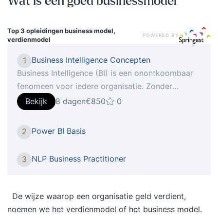
Wat is een goed businessmodel
Top 3 opleidingen
business model,
POWERED BY
verdienmodel
Business Intelligence Concepten
1
Business Intelligence (BI) is een onontkoombaar
fenomeen voor iedere organisatie. Zonder
Business Intelligence bent u niet in staat om de
Bekijk
8 dagen
€850
0
concurrentie aan te gaan. Is dit nu echt zo, of is
er sprake v Tijdens de cursus Business
Power BI Basis
2
Intelligence Concepten leert u een aantal
belangrijke zaken rondom BI, die u kunnen helpen
NLP Business Practitioner
3
om BI-initiatieven in uw organisatie beter te
begrijpen en eventueel beter te sturen. U krijgt
inzicht in geldende theorieën en opvattingen.
De wijze waarop een organisatie geld verdient,
Daarnaast leert u de theorie toepassen met
noemen we het verdienmodel of het business model.
behulp van een case. Tijdens de cursus werkt u