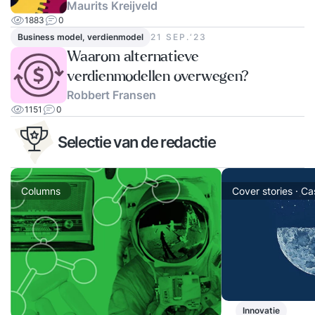
Maurits Kreijveld
1883
0
Business model, verdienmodel
21 SEP.‘23
Waarom alternatieve
verdienmodellen overwegen?
Robbert Fransen
1151
0
Selectie van de redactie
Columns
Cover stories · C
Innovatie