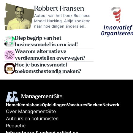
Robbert Fransen
Auteur van het boek Business
Model Hacking. Altijd zoekend
naar hoe dingen anders en
beter kunnen.
Diep begrip van het
businessmodel is cruciaal!
Waarom alternatieve
verdienmodellen overwegen?
Hoe je businessmodel
toekomstbestendig maken?
Home
Kennisbank
Opleidingen
Vacatures
Boeken
Netwerk
Over ManagementSite
Auteurs en columnisten
Redactie
Info auteurs & upload artikel >>