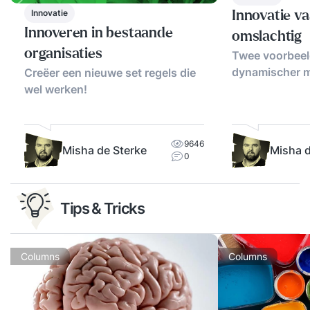
Innovatie
Innovatie va
Innoveren in bestaande
omslachtig
organisaties
Twee voorbeel
dynamischer 
Creëer een nieuwe set regels die
wel werken!
9646
Misha de Sterke
Misha d
0
Tips & Tricks
Columns
Columns