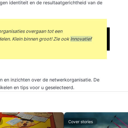
en identiteit en de resultaatgerichtheid van de
doe
en 
ge
Wer
organisaties overgaan tot een
psy
len. Klein binnen groot! Zie ook
Innovatief
int
Dem
Fluen
Fun
de 
Fun
n en inzichten over de netwerkorganisatie. De
een
kelen en tips voor u geselecteerd.
in 
ee
bes
ke
Flu
Cover stories
imp