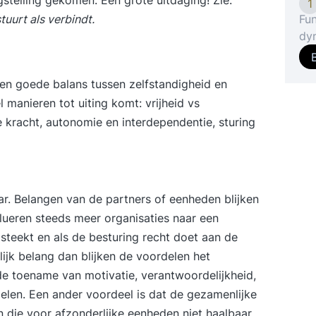
1
tuurt als verbindt.
Fun
dy
zo'
coa
en goede balans tussen zelfstandigheid en
en 
manieren tot uiting komt: vrijheid vs
Funct
Ne
kracht, autonomie en interdependentie, sturing
net
(ze
lei
pro
aar. Belangen van de partners of eenheden blijken
int
ueren steeds meer organisaties naar een
ge
steekt en als de besturing recht doet aan de
eff
ijk belang dan blijken de voordelen het
van
he
de toename van motivatie, verantwoordelijkheid,
waa
len. Een ander voordeel is dat de gezamenlijke
org
n die voor afzonderlijke eenheden niet haalbaar