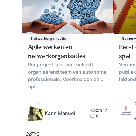
Netwerkorganisatie
Samenwe
Agile werken en
Eerst 
netwerkorganisaties
spel
Per project is er een zichzelf
Verand
organiserend team van autonome
publie
professionals. Voorbeelden en
leidend
tips.
D
I
27947
Karin Manuel
6
e