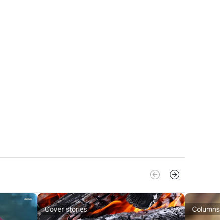
lgericht begeleiden van individuen, teams
organisaties. Daarbij wordt gebruik
maakt van stromingen als NLP, Systemisch
ken, Transactionele Analyse, Positieve
chologie, Emotionele en Sociale
elligentie, Groepsdynamica, Deep
ocracy en Serious gaming. Functional
cy leren kennen Leer de praktische
ctional Fluency aanpak gratis kennen via
e-learning: e-learning Functional Fluency.
ctional Fluency Nederland biedt Met een
malige investering van € 2.475,00 stap je
het netwerk. Wat je er voor terugkrijgt is
n onboardingprogramma. Dit programma
taat uit: Een tweedaags
nnismakingsprogramma met Functional
ency, Fluent Leadership en een aantal
Cover stories
Columns
actvolle interventies die binnen de aanpak