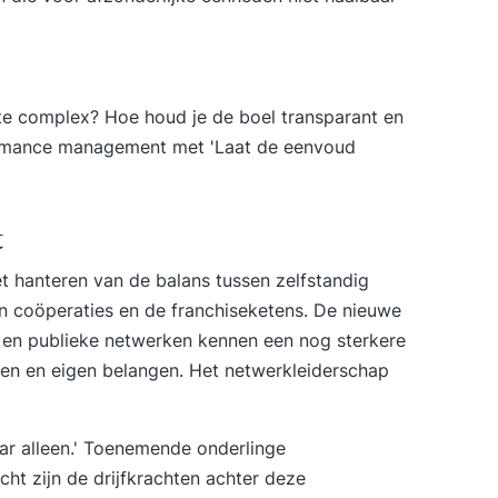
sc
va
beg
org
 te complex? Hoe houd je de boel transparant en
va
Tra
rmance management
met 'Laat de eenvoud
psy
int
Dem
t
Fluen
inv
et hanteren van de balans tussen zelfstandig
net
 coöperaties en de franchiseketens. De nieuwe
on
n publieke netwerken kennen een nog sterkere
bes
en en eigen belangen. Het
netwerkleiderschap
ke
Flu
imp
ar alleen.' Toenemende onderlinge
pro
ht zijn de drijfkrachten achter deze
hu