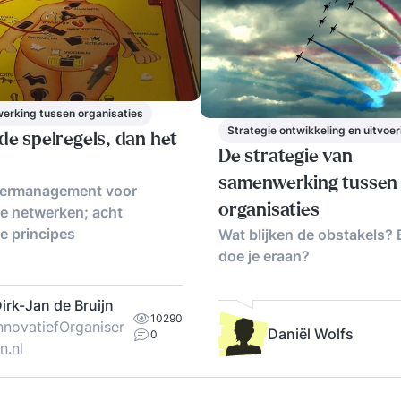
wor
htt
/fl
Flu
ge
int
rking tussen organisaties
een
Strategie ontwikkeling en uitvoer
de spelregels, dan het
Lea
De strategie van
ge
samenwerking tussen
ermanagement voor
de 
organisaties
ke netwerken; acht
me
e principes
Wat blijken de obstakels? 
ver
doe je eraan?
voo
ont
Daa
irk-Jan de Bruijn
10290
ond
nnovatiefOrganiser
Daniël Wolfs
0
htt
n.nl
pro
beh