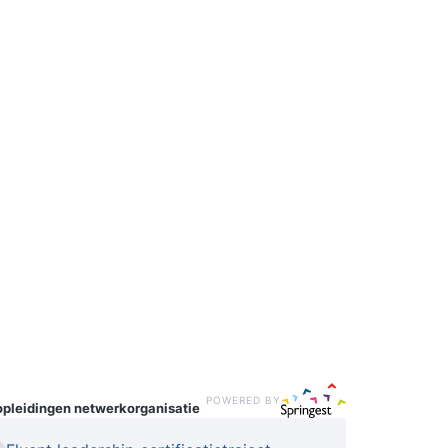
POWERED BY
opleidingen
netwerkorganisatie