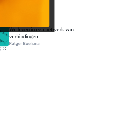
Daniëlle Foolen
2
1
rkorganisatie
3 APR.‘23
We leven in een netwerk van
verbindingen
Rutger Boelsma
0