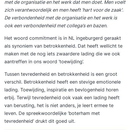
met de organisatie en het werk dat men doet. Men voelt
hoge medewerkersbetrokkenheid? Dit is allemaal
zich verantwoordelijk en men heeft ‘hart voor de zaak'.
mogelijk met de aanpak van Ricardo Semler
De verbondenheid met de organisatie en het werk is
genaamd Semco. Semco van Ricardo Semler
ook een verbondenheid met collega’s en bazen
.
Ricardo Semler heeft een effectieve methode
Het woord commitment is in NL ingeburgerd geraakt
ontwikkeld die wereldwijd steeds meer
als synoniem van betrokkenheid. Dat heeft wellicht te
bekendheid krijgt. Deze aanpak wordt in meer of
maken met de nog iets zwaardere lading die we ook
minder extreme mate geïmplementeerd binnen
aantreffen in ons woord ‘toewijding’.
organisaties. In Nederland kennen we zijn
organisatie als het Semco Style
Tussen tevredenheid en betrokkenheid is een groot
Instituut. Vibber is officieel partner van Semco
verschil. Betrokkenheid heeft een stevige emotionele
Style Institute en begeleid organisaties bij
lading. Toewijding, inspiratie en bevlogenheid horen
de implementatie van deze filosofie. De basis is
erbij. Terwijl tevredenheid ook vaak een lading heeft
simpel. Er zijn vijf speerpunten die van invloed
van berusting, het is niet anders, je leert ermee te
zijn op debetrokkenheid en slagkracht binnen je
leven. De spreekwoordelijke ‘boterham met
organisatie. Deze zijn benoemd in onderstaande
tevredenheid’ drukt dit goed uit.
afbeelding: Vertrouwen Alternatieve controle