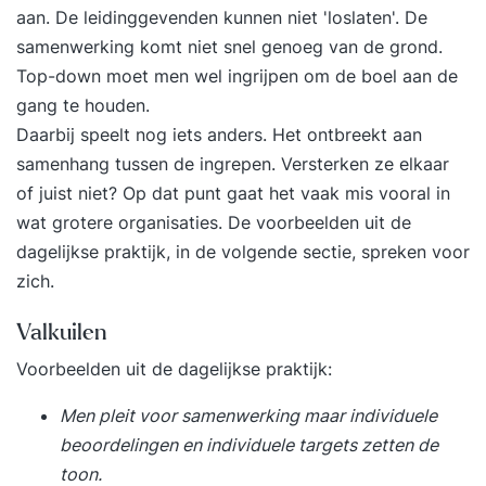
een individueel rapport van hun persoonlijke kijk
aan. De leidinggevenden kunnen niet 'loslaten'. De
op het team en praktische tips over wat ze
samenwerking komt niet snel genoeg van de grond.
kunnen verbeteren. Er wordt ook
Top-down moet men wel ingrijpen om de boel aan de
een teamrapport gecreëerd waarin alle punten
gang te houden.
staan samengevat, vervolgens beginnen de
Daarbij speelt nog iets anders. Het ontbreekt aan
discussies over teamverbetering.
samenhang tussen de ingrepen. Versterken ze elkaar
Het organisatierapport verzamelt alle resultaten
of juist niet? Op dat punt gaat het vaak mis vooral in
om de voortgang tussen teams over een
wat grotere organisaties. De voorbeelden uit de
bepaalde periode te vergelijken en bij te houden.
dagelijkse praktijk, in de volgende sectie, spreken voor
Een Medewerkers Betrokkenheid Meting (MBO)
zich.
en/of Semco Selfie (Teamscan) heeft u al voor €
30 per medewerker (excl. btw). Een opvolgsessie
Valkuilen
met opdrachtgever en/of het desbetreffende
Voorbeelden uit de dagelijkse praktijk:
team kost € 990 per sessie (excl. btw).
Men pleit voor samenwerking maar individuele
beoordelingen en individuele targets zetten de
toon.