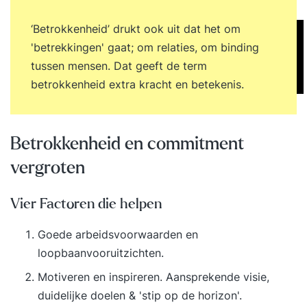
Zelfmanagement Extreme stakeholder alignment
Creatieve innovatie Onderzoek naar
‘Betrokkenheid’ drukt ook uit dat het om
medewerkersbetrokkenheid Als je
'betrekkingen' gaat; om relaties, om binding
de betrokkenheid van medewerkers wil verhogen,
tussen mensen. Dat geeft de term
dan is het verstandig om eerst een nulmeting uit
betrokkenheid extra kracht en betekenis.
te voeren. Zo weet je hoe betrokken je
medewerkers daadwerkelijk zijn en waar het
verbeterpotentieel ligt. Deze meting vormt de
Betrokkenheid en commitment
basis voor de eerste slag, dit is het begin van
vergroten
je slagkracht. Een medewerkersbetrokkenheid
onderzoek heeft lage investeringskosten, maar
Vier Factoren die helpen
een grote effect. Alle medewerkers krijgen een
online vragenlijst om in te vullen. Vibber
Goede arbeidsvoorwaarden en
people analyseert en deelt de resultaten in een
loopbaanvooruitzichten.
presentatie aan de directie en/of het
Motiveren en inspireren. Aansprekende visie,
management en indien gewenst aan de
duidelijke doelen & 'stip op de horizon'.
medewerkers. Semco selfie (teamscan) Wil je als