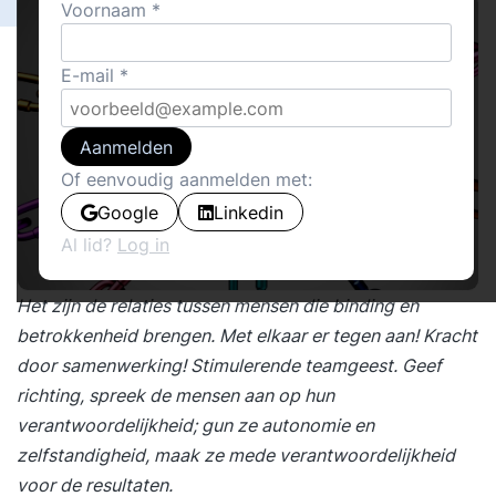
Voornaam
E-mail
Aanmelden
Of eenvoudig aanmelden met:
Google
Linkedin
Al lid?
Log in
Het zijn de relaties tussen mensen die binding en
betrokkenheid brengen. Met elkaar er tegen aan! Kracht
door samenwerking! Stimulerende teamgeest. Geef
richting, spreek de mensen aan op hun
verantwoordelijkheid; gun ze autonomie en
zelfstandigheid, maak ze mede verantwoordelijkheid
voor de resultaten.