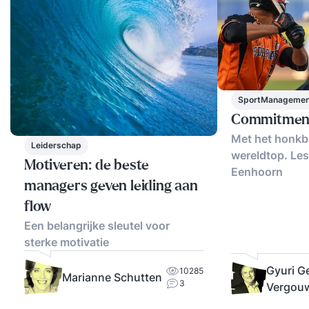
SportManagemen
Commitmen
Met het honkb
Leiderschap
wereldtop. Le
Motiveren: de beste
Eenhoorn
managers geven leiding aan
flow
Een belangrijke sleutel voor
sterke motivatie
Gyuri G
10285
Marianne Schutten
3
Vergou