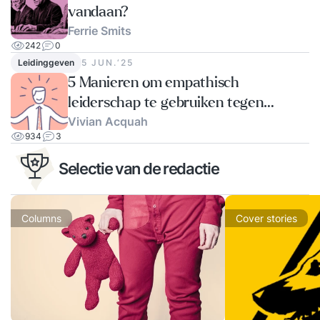
vandaan?
Ferrie Smits
242
0
Leidinggeven
5 JUN.‘25
5 Manieren om empathisch
leiderschap te gebruiken tegen
Vivian Acquah
talenttekort
934
3
Selectie van de redactie
Columns
Cover stories