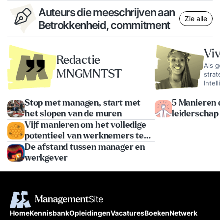
Auteurs die meeschrijven aan
Zie alle
Betrokkenheid, commitment
Vi
Redactie
Als g
MNGMNTST
strat
Intel
gespe
onder
Stop met managen, start met
5 Manieren
jij b
het slopen van de muren
leiderschap
syste
talenttekor
Vijf manieren om het volledige
perform
potentieel van werknemers te
Heine
Indee
benutten
De afstand tussen manager en
Swift
werkgever
Zala
Home
Kennisbank
Opleidingen
Vacatures
Boeken
Netwerk