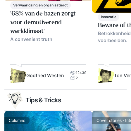
Verwaarlozing en organisatierot
'68% van de bazen zorgt
Innovatie
voor demotiverend
Beware of t
werkklimaat'
Betrokkenheid 
A convenient truth
voorbeelden.
12439
Godfried Westen
Ton Ve
2
Tips & Tricks
Columns
Cover stories · In