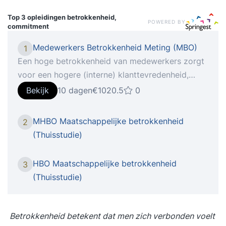
Top 3 opleidingen
betrokkenheid,
POWERED BY
commitment
Medewerkers Betrokkenheid Meting (MBO)
1
Een hoge betrokkenheid van medewerkers zorgt
voor een hogere (interne) klanttevredenheid,
innovatie en slagkracht. Wil je flexibeler kunnen
Bekijk
10 dagen
€1020.5
0
inspelen op de kansen en bedreigingen in de
markt? Of zoek je naar een manier om
MHBO Maatschappelijke betrokkenheid
2
verbeterinitiatieven sneller en effectiever op te
(Thuisstudie)
pakken. Dan is een hoge mate
van betrokkenheid bij je personeel essentieel. Als
HBO Maatschappelijke betrokkenheid
3
medewerkers betrokken zijn bij je organisatie
(Thuisstudie)
trekken ze eerder zaken naar zich toe, zijn ze
bereid een stap harder te lopen en zorgen ze
voor betere resultaten en een hogere
Betrokkenheid betekent dat men zich verbonden voelt
klanttevredenheid. Maar hoe creëer je een