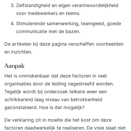
Zelfstandigheid en eigen verantwoordelijkheid
organisatie of als team de taken en
voor medewerkers en teams.
verantwoordelijkheden lager in de organisatie
plaatsen? Wil je daarbij ook aan de slag met de
Stimulerende samenwerking, teamgeest, goede
eerste stappen van ‘zelforganisatie’? Kies dan
communicatie met de bazen.
voor de Semco-selfie. Dit is eenkrachtig middel
De artikelen bij deze pagina verschaffen voorbeelden
om erachter te komen waar een team staat.
en inzichten.
Hierbij wordt voornamelijk gekeken naar de vijf
speerpunten en vijftien pilaren van
Aanpak
het Semco Style Framework. Deze statistisch
Het is onmiskenbaar dat deze factoren in veel
gevalideerde tool bestaat uit 45
organisaties door de leiding nagestreefd worden.
meerkeuzevragen die door iedereen individueel
Tegelijk wordt bij onderzoek telkens weer een
ingevuld worden. Nadat alle enquêtes zijn
schrikbarend laag niveau van betrokkenheid
ingevuld, wordt een werksessie georganiseerd
geconstateerd. Hoe is dat mogelijk?
waarin een van onze Semco Style Experts de
resultaten en vervolgstappen met de teams
De verklaring zit in moeite die het kost om deze
bespreekt. Alle deelnemers krijgen
factoren daadwerkelijk te realiseren. De visie slaat niet