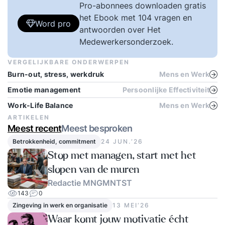
Pro-abonnees downloaden gratis
het Ebook met 104 vragen en
Word pro
antwoorden over Het
Medewerkersonderzoek.
VERGELIJKBARE ONDERWERPEN
Burn-out, stress, werkdruk
Mens en Werk
Emotie management
Persoonlijke Effectiviteit
Work-Life Balance
Mens en Werk
ARTIKELEN
Meest recent
Meest besproken
Betrokkenheid, commitment
24 JUN.‘26
Stop met managen, start met het
slopen van de muren
Redactie MNGMNTST
143
0
Zingeving in werk en organisatie
13 MEI‘26
Waar komt jouw motivatie écht