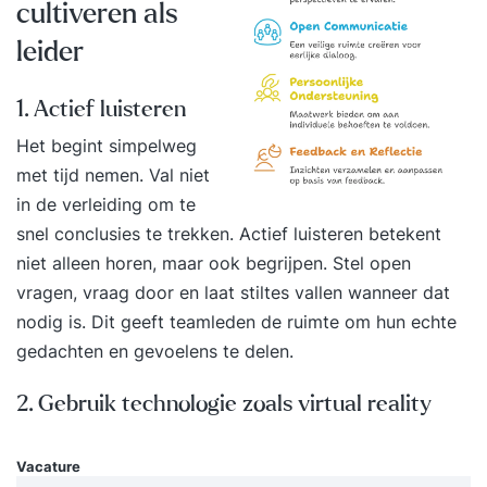
bekijken jouw situatie en niveau en passen ons
cultiveren als
programma op jou aan. Jij bent uniek en hebt
leider
waarschijnlijk nét iets anders nodig dan een
ander. Vraagstukken die we in de training
1. Actief luisteren
beantwoorden zijn bijvoorbeeld: Hoe zorg ik
Het begint simpelweg
voor onderlinge verbondenheid binnen mijn
met tijd nemen. Val niet
team? Hoe ga ik om met weerstand en conflicten
in de verleiding om te
binnen het team? Hoe zorg ik voor een gevoel
snel conclusies te trekken. Actief luisteren betekent
van controle en rust bij mezelf? En hoe zorg ik
niet alleen horen, maar ook begrijpen. Stel open
ervoor dat we met zijn allen op één lijn blijven
vragen, vraag door en laat stiltes vallen wanneer dat
zitten? In het vrijblijvende intakegesprek vragen
nodig is. Dit geeft teamleden de ruimte om hun echte
we naar de specifieke vragen die jij hebt. Deze
gedachten en gevoelens te delen.
nemen we mee in het programma. De training is
praktisch ingesteld. Je krijgt tools en handvatten
2. Gebruik technologie zoals virtual reality
die helpen in situaties waar je tegenaan loopt. We
delen de training het liefst op in kortere sessies.
Vacature
Zo heb je tussendoor tijd om te oefenen en aan