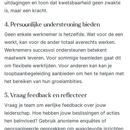
referenties. TrainingKorte sessies die praktisch
uitdagingen en toon dat kwetsbaarheid geen zwakte
ingesteld zijn. Bij jou op locatie of bij ons, wat jij
is, maar een kracht.
het prettigst vindt. Van het drielandenpunt tot
4. Persoonlijke ondersteuning bieden
Terschelling. SupportNa de training blijft
Supertrainer voor je klaarstaan. Je krijgt een
Geen enkele werknemer is hetzelfde. Wat voor de een
hand-out en persoonlijk actieplan. Daarnaast mag
werkt, kan voor de ander totaal averechts werken.
je gebruik blijven maken van ons, we
Werknemers succesvol ondersteunen betekent
beantwoorden elke vraag voor je en je mag ons
maatwerk leveren. Voor sommige teamleden gaat dit
altijd bellen. Ook bellen wij jou zo nu en dan eens
om flexibele werktijden. Voor anderen kan kan je
op om te vragen hoe het gaat. We willen namelijk
loopbaanbegeleiding aanbieden om hen te helpen met
dat je blijvend tevreden bent met de training.
het bereiken van hun groeiambities.
Vragen aan Supertrainer?Heb je een vraag die
5. Vraag feedback en reflecteer
nog niet is beantwoord? Vraag dan de gratis
brochure aan. Zo kunnen we contact met je
Vraag je team om eerlijke feedback over jouw
opnemen en je verder helpen. Hopelijk tot snel!
leiderschap. Hoe hebben jouw beslissingen of acties
hen beïnvloed? Gebruik anonieme enquêtes of
georganiseerde gesprekken om waardevolle inzichten