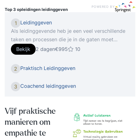
POWERED BY
Top 3 opleidingen
leidinggeven
Leidinggeven
1
Als leidinggevende heb je een veel verschillende
taken en processen die je in de gaten moet
hebben. Dit kan gaan van het motiveren van het
Bekijk
2 dagen
€995
10
team tot aan iedereen op één lijn krijgen in het
team en conflicten oplossen. Je vaardigheden als
Praktisch Leidinggeven
2
leidinggevende zijn zo breed dat er bijna altijd
wel een onderdeel is waar je tegenaan loopt of
Coachend leidinggeven
3
iets meer van wilt weten. Iemand die functie van
leidinggevende goed beheerst heeft een team
met meer cohesie waarin het werk allemaal wat
Vijf praktische
soepeler verloopt, dat scheelt een boel stress op
manieren om
de werkvloer. Deze training is afgestemd op jouw
behoeften en wordt individueel gegeven. We
empathie te