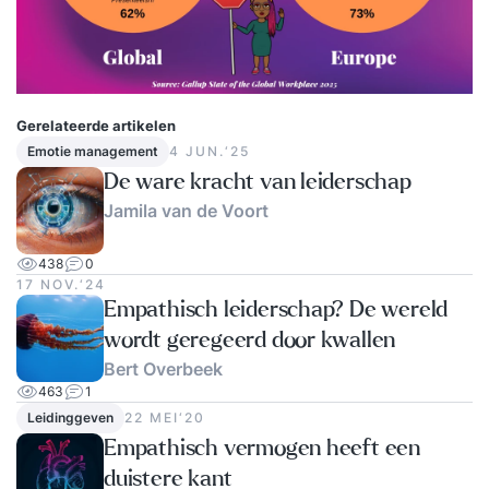
Gerelateerde artikelen
Emotie management
4 JUN.‘25
De ware kracht van leiderschap
Jamila van de Voort
438
0
17 NOV.‘24
Empathisch leiderschap? De wereld
wordt geregeerd door kwallen
Bert Overbeek
463
1
Leidinggeven
22 MEI‘20
Empathisch vermogen heeft een
duistere kant