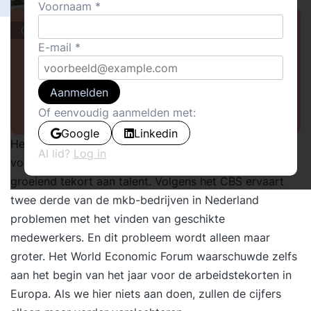
Voornaam
Columns
E-mail
Aanmelden
Of eenvoudig aanmelden met:
Google
Linkedin
Het is geen geheim meer – Nederlandse bedrijven,
Al lid?
Log in
vooral in het mkb, staan onder enorme druk door een
groeiend tekort aan talent. Volgens het
CBS
ervaart
twee derde van de mkb-bedrijven in Nederland
problemen met het vinden van geschikte
medewerkers. En dit probleem wordt alleen maar
groter. Het
World Economic Forum
waarschuwde zelfs
aan het begin van het jaar voor de arbeidstekorten in
Europa. Als we hier niets aan doen, zullen de cijfers