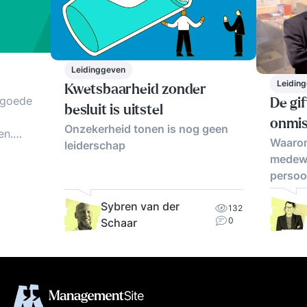
Leidinggeven
Leidin
Kwetsbaarheid zonder
 goede
De gif
besluit is uitstel
onmi
Onzekerheid tonen is nog geen
en.
Waarom
leiderschap
medewe
en,
persoon
Sybren van der
132
0
Schaar