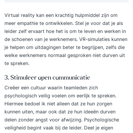
Voor wie? Leidinggevenden, teamleiders en
Virtual reality kan een krachtig hulpmiddel zijn om
managers in alle soorten en maten. Resultaat Na
meer empathie te ontwikkelen. Stel je voor dat je als
de training beschik je over tools en handvatten
leider zelf ervaart hoe het is om te leven en werken in
om op een zelfverzekerde en effectieve te
de schoenen van je werknemers. VR-simulaties kunnen
leidinggeven. Werkwijze van Supertrainer
je helpen om uitdagingen beter te begrijpen, zelfs die
Intakegesprek (vrijblijvend)Jij krijgt de beste
welke werknemers normaal gesproken niet durven uit
training als die is afgestemd op jouw behoeften.
te spreken.
Daarom brengen we samen jouw situatie in kaart.
Dat kan telefonisch en duurt maximaal 30
3. Stimuleer open communicatie
minuten. Tegelijkertijd kan jij ook alles aan ons
vragen om zo te beslissen of we bij je passen.
Creëer een cultuur waarin teamleden zich
Persoonlijke brochure (vrijblijvend)Na het
psychologisch veilig voelen om eerlijk te spreken.
intakegesprek krijg je binnen enkele dagen jouw
Hiermee bedoel ik niet alleen dat ze hun zorgen
persoonlijke brochure. Daarin kan je het
kunnen uiten, maar ook dat ze hun ideeën durven
inhoudelijk programma vinden samen met
delen zonder angst voor afwijzing. Psychologische
informatie over ons, onze werkwijze en
veiligheid begint vaak bij de leider. Deel je eigen