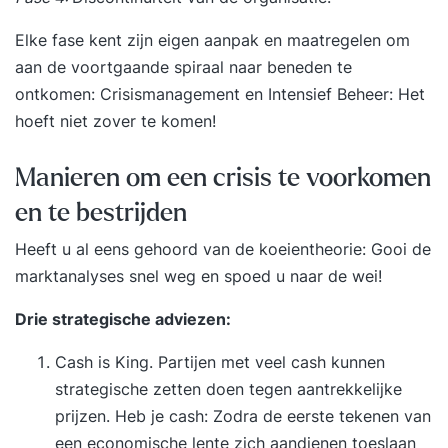
sprake is van een crisis. U wordt meerdere keren
Elke fase kent zijn eigen aanpak en maatregelen om
gefilmd en geinterviewd. Uw mediaoptredens
aan de voortgaande spiraal naar beneden te
worden grondig geanalyseerd en van feedback
ontkomen:
Crisismanagement en Intensief Beheer: Het
voorzien. Door intensief te oefenen is de ervaring
hoeft niet zover te komen!
dat u al na een dag regie krijgt over uw
boodschappen.
Manieren om een crisis te voorkomen
en te bestrijden
Heeft u al eens gehoord van de
koeientheorie
: Gooi de
marktanalyses snel weg en spoed u naar de wei!
Drie
strategische adviezen
:
Cash is King. Partijen met veel cash kunnen
strategische zetten doen tegen aantrekkelijke
prijzen. Heb je cash: Zodra de eerste tekenen van
een economische lente zich aandienen toeslaan