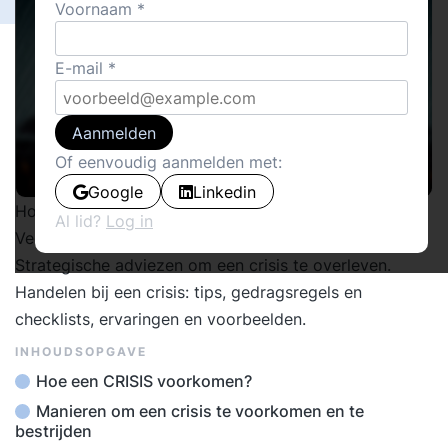
Voornaam
E-mail
Aanmelden
Of eenvoudig aanmelden met:
Google
Linkedin
Hoe een crisis voorkomen dan wel beheersen.
Al lid?
Log in
Veerkracht en succes bij crisismanagement.
Strategische adviezen om een crisis te overleven.
Handelen bij een crisis: tips, gedragsregels en
checklists, ervaringen en voorbeelden.
INHOUDSOPGAVE
Hoe een CRISIS voorkomen?
Manieren om een crisis te voorkomen en te
bestrijden