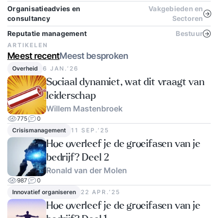
Organisatieadvies en
Vakgebieden en
consultancy
Sectoren
Reputatie management
Bestuur
ARTIKELEN
Meest recent
Meest besproken
Overheid
6 JAN.‘26
Sociaal dynamiet, wat dit vraagt van
leiderschap
Willem Mastenbroek
775
0
Crisismanagement
11 SEP.‘25
Hoe overleef je de groeifasen van je
bedrijf? Deel 2
Ronald van der Molen
987
0
Innovatief organiseren
22 APR.‘25
Hoe overleef je de groeifasen van je