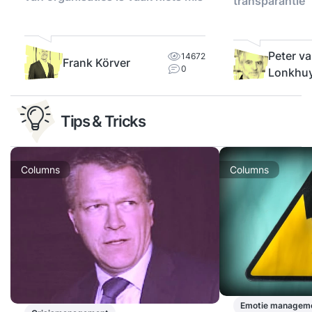
transparantie
Peter v
14672
Frank Körver
0
Lonkhu
Tips & Tricks
Columns
Columns
Emotie managem