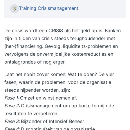
verschaft aan de pers terwijl deze informatie
Training Crisismanagement
3
vaak (nog) niet voorhanden is. Denk in dit
verband maar eens aan het aantal slachtoffers,
de exacte omvang van de crisis, schadelijke
De crisis wordt een CRISIS als het geld op is. Banken
stoffen die mogelijk zijn vrijgekomen en ander
zijn in tijden van crisis steeds terughoudender met
onheil. De media verwachten in dit geval u dat u
(her-)financiering. Gevolg: liquiditeits-problemen en
onmiddelijk feiten communiceert maar deze
vervolgens de onvermijdelijke kostenreducties en
feiten zijn meestal nog niet beschikbaar. Hoe
ontslagrondes of nog erger.
gaat u hiermee om als woordvoerder namens uw
Laat het nooit zover komen! Wat te doen? De vier
organisatie? De specifieke training
fasen, waarin de problemen voor de organisatie
Mediatraining/Crisiscommunicatie bereidt u voor
steeds nijpender worden, zijn:
op elk denkbaar mediaoptreden waarbij sprake is
Fase 1:
Omzet en winst nemen af.
van een crisissituatie. Cases uit uw
Fase 2:
Crisismanagement om op korte termijn de
beroepspraktijk staan centraal. U oefent
resultaten te verbeteren.
ondermeer in het formuleren van krachtige,
Fase 3:
Bijzonder of Intensief Beheer
.
overtuigende kernboodschappen en u wordt
Fase 4:
Discontinuïteit van de organisatie.
stevig aan de tand gevoeld over kwesties waarin