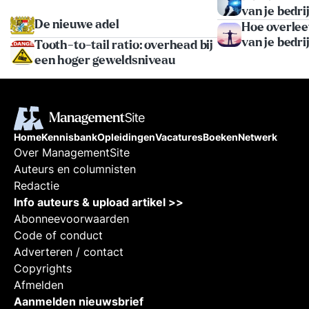
écht 
van je bedri
verzo
De nieuwe adel
Hoe overleef
over 
bevl
van je bedri
Tooth-to-tail ratio: overhead bij
van o
een hoger geweldsniveau
de Er
eigen
mede-
Vital
meer
de be
Home
Kennisbank
Opleidingen
Vacatures
Boeken
Netwerk
organ
Over ManagementSite
(gen
Mana
Auteurs en columnisten
2019)
Redactie
(vol
Info auteurs & upload artikel >>
best
2025
Abonneevoorwaarden
Code of conduct
Adverteren / contact
Copyrights
Afmelden
Aanmelden nieuwsbrief