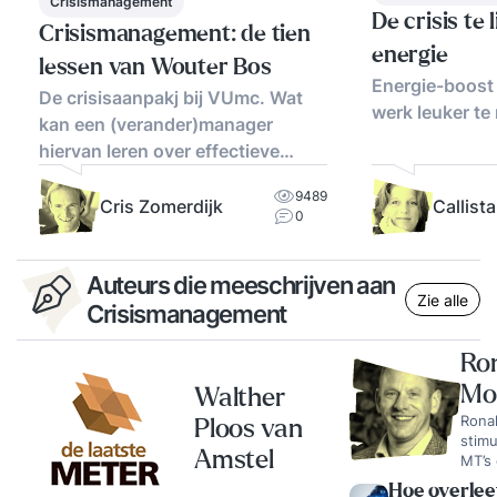
Crisismanagement
De crisis te 
Crisismanagement: de tien
energie
lessen van Wouter Bos
Energie-boost 
De crisisaanpakj bij VUmc. Wat
werk leuker t
kan een (verander)manager
hiervan leren over effectieve
communicatie?
9489
Cris Zomerdijk
Callist
0
Auteurs die meeschrijven aan
Zie alle
Crisismanagement
Ron
Mo
Walther
Rona
Ploos van
stimu
Amstel
MT’s 
allee
Hoe overleef