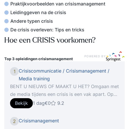
Praktijkvoorbeelden van crisismanagement
Leidinggeven na de crisis
Andere typen crisis
De crisis overleven: Tips en tricks
Hoe een CRISIS voorkomen?
POWERED BY
Top 3 opleidingen
crisismanagement
Crisiscommunicatie / Crisismanagement /
1
Media training
BENT U NIEUWS OF MAAKT U HET? Omgaan met
de media tijdens een crisis is een vak apart. Op
een onverwacht moment wordt van u en uw
Bekijk
1 dag
€0
9.2
organisatie communicatief zeer veel verwacht.
Het lastige is dat in tijden van crisis van u
Crisismanagement
2
verwacht wordt dat u de nodige informatie