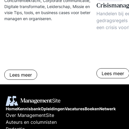
Concurrentiekracht, Corporate communicatie,
Crisismana
Digitale transformatie, Leiderschap, Missie en
visie Tips, tools, en business cases voor beter
Handelen bij een
managen en organiseren.
gedragsregels 
een crisis voo
beheersen. Vee
crisismanageme
adviezen voor
Ervaringen en 
Lees meer
Lees meer
Home
Kennisbank
Opleidingen
Vacatures
Boeken
Netwerk
Over ManagementSite
Auteurs en columnisten
Redactie