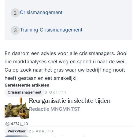
organisatie communicatief zeer veel verwacht.
Het lastige is dat in tijden van crisis van u
Crisismanagement
2
verwacht wordt dat u de nodige informatie
verschaft aan de pers terwijl deze informatie
Training Crisismanagement
3
vaak (nog) niet voorhanden is. Denk in dit
verband maar eens aan het aantal slachtoffers,
de exacte omvang van de crisis, schadelijke
En daarom een advies voor alle crisismanagers. Gooi
stoffen die mogelijk zijn vrijgekomen en ander
die marktanalyses snel weg en spoed u naar de wei.
onheil. De media verwachten in dit geval u dat u
Ga op zoek naar het gras waar uw bedrijf nog nooit
onmiddelijk feiten communiceert maar deze
heeft gestaan en eet smakelijk!
feiten zijn meestal nog niet beschikbaar. Hoe
Gerelateerde artikelen
gaat u hiermee om als woordvoerder namens uw
Crisismanagement
6 OKT.‘11
organisatie? De specifieke training
Reorganisatie in slechte tijden
Mediatraining/Crisiscommunicatie bereidt u voor
Redactie MNGMNTST
op elk denkbaar mediaoptreden waarbij sprake is
van een crisissituatie. Cases uit uw
4274
0
Werkvloer
25 APR.‘10
beroepspraktijk staan centraal. U oefent