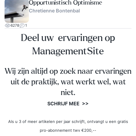
Opportunistisch Optimisme
ondermeer in het formuleren van krachtige,
Chretienne Bontenbal
overtuigende kernboodschappen en u wordt
stevig aan de tand gevoeld over kwesties waarin
6278
1
sprake is van een crisis. U wordt meerdere keren
Deel uw ervaringen op
gefilmd en geinterviewd. Uw mediaoptredens
worden grondig geanalyseerd en van feedback
ManagementSite
voorzien. Door intensief te oefenen is de ervaring
dat u al na een dag regie krijgt over uw
boodschappen.
Wij zijn altijd op zoek naar ervaringen
uit de praktijk, wat werkt wel, wat
niet.
SCHRIJF MEE >>
Als u 3 of meer artikelen per jaar schrijft, ontvangt u een gratis
pro-abonnement twv €200,--