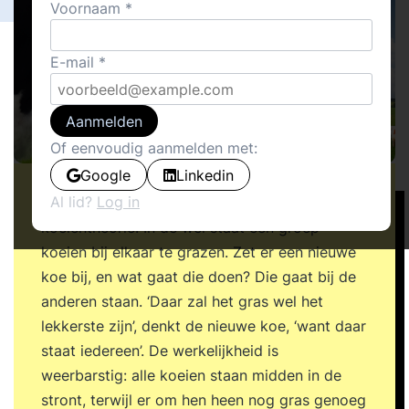
Voornaam
E-mail
Aanmelden
Of eenvoudig aanmelden met:
Google
Linkedin
Al lid?
Log in
Belangrijk wetenschappelijk onderzoek: de
koeientheorie. In de wei staat een groep
koeien bij elkaar te grazen. Zet er een nieuwe
koe bij, en wat gaat die doen? Die gaat bij de
anderen staan. ‘Daar zal het gras wel het
lekkerste zijn’, denkt de nieuwe koe, ‘want daar
staat iedereen’. De werkelijkheid is
weerbarstig: alle koeien staan midden in de
stront, terwijl er om hen heen nog gras genoeg