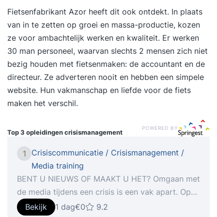
Fietsenfabrikant Azor heeft dit ook ontdekt. In plaats
van in te zetten op groei en massa-productie, kozen
ze voor ambachtelijk werken en kwaliteit. Er werken
30 man personeel, waarvan slechts 2 mensen zich niet
bezig houden met fietsenmaken: de accountant en de
directeur. Ze adverteren nooit en hebben een simpele
website. Hun vakmanschap en liefde voor de fiets
maken het verschil.
POWERED BY
Top 3 opleidingen
crisismanagement
Crisiscommunicatie / Crisismanagement /
1
Media training
BENT U NIEUWS OF MAAKT U HET? Omgaan met
de media tijdens een crisis is een vak apart. Op
een onverwacht moment wordt van u en uw
Bekijk
1 dag
€0
9.2