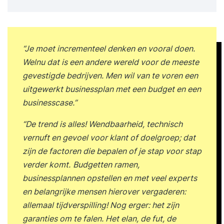
marktonderzoek en concurrentieanalyse
uitvoeren, zodat je de markt begrijpt en kansen
optimaal benut. Je formuleert missie, visie en
doelen om richting en ambitie van je
“Je moet incrementeel denken en vooral doen.
onderneming concreet te maken, en ontwikkelt
Welnu dat is een andere wereld voor de meeste
een sterk bedrijfsconcept inclusief producten en
gevestigde bedrijven. Men wil van te voren een
diensten die aansluiten bij de behoeften van de
uitgewerkt businessplan met een budget en een
doelgroep. Met de opleiding leer je een
businesscase.”
effectieve marketingstrategie en een
verkoopplan opstellen om klanten te bereiken en
“De trend is alles! Wendbaarheid, technisch
omzet te genereren. Daarnaast behandel je
vernuft en gevoel voor klant of doelgroep; dat
organisatie en managementstructuur, zodat
zijn de factoren die bepalen of je stap voor stap
duidelijk is wie verantwoordelijk is en hoe
verder komt.
Budgetten ramen,
processen worden georganiseerd, en stel je een
businessplannen opstellen en met veel experts
financieel plan en begroting op voor een solide
en belangrijke mensen hierover vergaderen:
basis en inzicht in investeringen en rendement.
allemaal tijdverspilling! Nog erger: het zijn
Juridische structuur en bedrijfsformules komen
garanties om te falen. Het elan, de fut, de