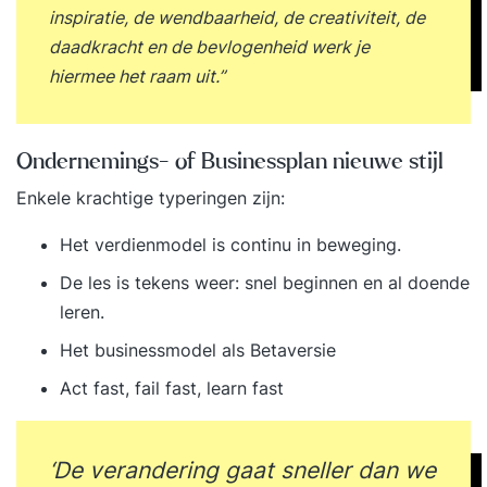
aan bod om risico’s te beperken, terwijl
inspiratie, de wendbaarheid, de creativiteit, de
risicoanalyse en duurzaamheidsaspecten zorgen
daadkracht en de bevlogenheid werk je
dat je onderneming toekomstbestendig en
hiermee het raam uit.”
verantwoord opereert. Tot slot leer je hoe je het
ondernemingsplan overtuigend presenteert en
Ondernemings- of Businessplan nieuwe stijl
verdedigt, zodat jouw visie echt impact maakt.
Bij Go2Lean is het mogelijk om opleidingen te
Enkele krachtige typeringen zijn:
combineren tot een totale loopbaanplanning. Je
Het verdienmodel is continu in beweging.
volgt alleen de door jou gekozen opleidingen.
Dat sluit perfect aan op jouw loopbaan. Zo kun jij
De les is tekens weer: snel beginnen en al doende
jezelf optimaal ontwikkelen. Je werkt met
leren.
persoonlijke leerdoelen, praktijkcases en praktijk
Het businessmodel als Betaversie
gerelateerde oefeningen. Samen met jouw
Act fast, fail fast, learn fast
StudieCoach behaal jij een optimaal
leerrendement! Voor wie? Iedere MBO
praktijkstudie is ontwikkeld voor een brede
‘De verandering gaat sneller dan we
doelgroep. Op basis van de aangegeven