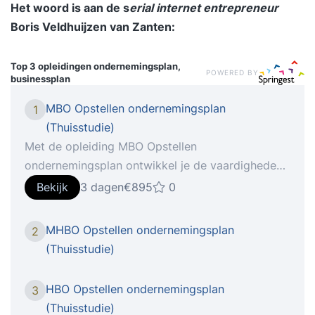
Het woord is aan de
s
erial internet entrepreneur
Boris Veldhuijzen van Zanten:
Top 3 opleidingen
ondernemingsplan,
POWERED BY
businessplan
MBO Opstellen ondernemingsplan
1
(Thuisstudie)
Met de opleiding MBO Opstellen
ondernemingsplan ontwikkel je de vaardigheden
om een professioneel en overtuigend
Bekijk
3 dagen
€895
0
ondernemingsplan te maken dat bedrijven helpt
groeien en succesvol te starten. Je begint met
MHBO Opstellen ondernemingsplan
2
een duidelijk beeld van wat een
(Thuisstudie)
ondernemingsplan is en waarom het essentieel is
voor het structureren van je ideeën en het
HBO Opstellen ondernemingsplan
3
aantrekken van investeerders. Vervolgens leer je
(Thuisstudie)