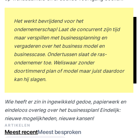
positioneren. Je beschrijft organisatie en
managementstructuur zodat rollen,
Het werkt bevrijdend voor het
verantwoordelijkheden en processen helder zijn.
ondernemerschap! Laat de concurrent zijn tijd
Je maakt een financieel plan en begroting om
maar verspillen met businessplanning en
inkomsten, uitgaven en investeringen te plannen
vergaderen over het business model en
en beheersen. Je analyseert risico’s en
businesscase. Ondertussen slaat de ras-
duurzaamheidsaspecten en presenteert en
ondernemer toe. Weliswaar zonder
verdedigt het ondernemingsplan op een
doortimmerd plan of model maar juist daardoor
overtuigende manier. Programma Tijdens de
kan hij slagen.
MBO-opleiding van Go2Lean komen de volgende
onderwerpen aan bod: Inhoud van Les 1 Wat is
een ondernemingsplan? Definitie van een
Wie heeft er zin in ingewikkeld gedoe, papierwerk en
ondernemingsplan en het belang ervan.
eindeloos overleg over het businessplan! Eindelijk:
Verschillende soorten ondernemingsplannen
nieuwe mogelijkheden, nieuwe kansen!
(start-up, groeiplan, financieringsplan). Doelen en
ARTIKELEN
voordelen van een ondernemingsplan. Het doel
Meest recent
Meest besproken