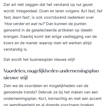
contactmomenten met je StudieCoach, waarin je
Dat wil niet zeggen dat het verstand op nul gezet
een korte toelichting op de theorie ontvangt.
wordt. Integendeel. Doen en leren volgens
‘Act fast, fail
Deze online gesprekken plan je in overleg met je
fast, learn fast’
, is ook voortdurend nadenken over
StudieCoach. Daarnaast kun je op elk moment bij
'Hoe verder en wat nu?'
Dan kunnen de punten
je StudieCoach terecht met vragen over de
genoemd in de geselecteerde artikelen op ideeën
inhoud van de lessen. Leerdoelen Je begrijpt wat
brengen. Daarbij komt dat enige vastlegging van de
een ondernemingsplan is en kunt het doel en de
koers en de manier waarop men wil werken altijd
opbouw ervan toelichten. Je voert
verstandig is.
marktonderzoek en concurrentieanalyse uit om
Dat wordt het businessplan nieuwe stijl!
kansen, bedreigingen en doelgroepbehoeften in
kaart te brengen. Je formuleert missie, visie en
Voordelen, mogelijkheden ondernemingsplan
concrete doelen die richting geven aan de
nieuwe stijl
onderneming. Je ontwikkelt een bedrijfsconcept
en beschrijft producten of diensten op een
Zien we de voordelen en mogelijkheden van de
duidelijke en onderscheidende manier. Je stelt
genoemde trends? Gebruik ze bij het maken van een
een marketingstrategie en verkoopplan op om
ondernemingsplan. Kort, kernachtig en met een accent
producten en diensten effectief in de markt te
op wendbaarheid en al doende voortgang boeken.