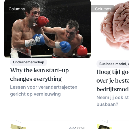
Tijdsgebonden). Lange- en kortetermijndoelen
Columns
Columns
voor de onderneming. Het afstemmen van
bedrijfsdoelen op de visie en missie van het
bedrijf. Inhoud van Les 4 Bedrijfsconcept en
producten/diensten Het beschrijven van het
bedrijfsconcept: wat biedt het bedrijf aan? Het
formuleren van waardepropositie: waarom zou
de klant voor jouw product kiezen? Het
Ondernemerschap
Business model, 
ontwikkelen van product- of dienstkenmerken.
Why the lean start-up
Hoog tijd g
Het positioneren van producten/diensten in de
changes everything
over je bes
markt (unique selling points). Innovatie en
Lessen voor verandertrajecten
bedrijfsmod
productontwikkeling als onderdeel van het
gericht op vernieuwing
Neem jij ook s
ondernemingsplan. Inhoud van Les 5
busbaan?
Marketingstrategie en verkoopplan Het belang
van een marketingstrategie in een
ondernemingsplan. Het bepalen van de
marketingmix (product, prijs, plaats, promotie).
12254