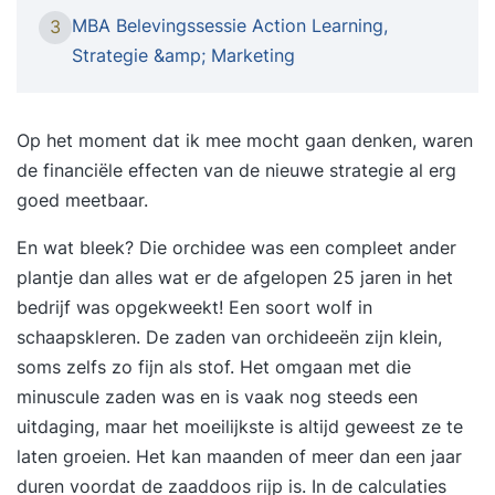
OKR’s en de 5 uitdagingen bij het uitvoeren van
MBA Belevingssessie Action Learning,
3
strategie. Bij de opdrachten is jouw organisatie
Strategie &amp; Marketing
het uitgangspunt waardoor je de theorie direct
kunt vertalen naar jouw eigen praktijk. Optioneel
is het verkrijgen van het internationale
Op het moment dat ik mee mocht gaan denken, waren
certificaat OKR-Practioner. We bieden tegen een
de financiële effecten van de nieuwe strategie al erg
gereduceerd tarief een online examen aan bij
goed meetbaar.
OKRMentors. Bij het behalen van het examen
En wat bleek? Die orchidee was een compleet ander
ontvang je digitaal het certificaat. Dit kun je
plantje dan alles wat er de afgelopen 25 jaren in het
toevoegen op je LinkedIn profiel. Wanneer is
bedrijf was opgekweekt! Een soort wolf in
deze training iets voor mij? Deze training is voor:
schaapskleren. De zaden van orchideeën zijn klein,
Als je verantwoordelijk bent voor uitrol van de
soms zelfs zo fijn als stof. Het omgaan met die
strategie binnen de organisatie Als je handvatten
minuscule zaden was en is vaak nog steeds een
wil om makkelijker op strategisch niveau te
uitdaging, maar het moeilijkste is altijd geweest ze te
denken Als je onder begeleiding jouw strategie
laten groeien. Het kan maanden of meer dan een jaar
wil reviewen Als je een succesvolle methode
duren voordat de zaaddoos rijp is. In de calculaties
zoekt om meer focus, samenhang en