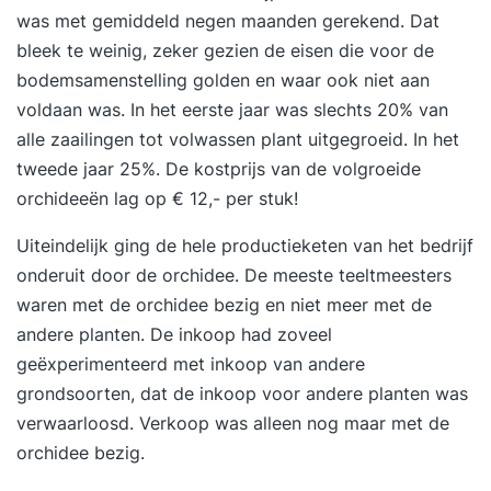
was met gemiddeld negen maanden gerekend. Dat
eigenaarschap aan te brengen Als je het een
bleek te weinig, zeker gezien de eisen die voor de
uitdaging vindt om jouw team of organisatie mee
bodemsamenstelling golden en waar ook niet aan
te laten bewegen directeuren, MT leden,
voldaan was. In het eerste jaar was slechts 20% van
strategiedirecteuren Welke kennis kennis heb ik
alle zaailingen tot volwassen plant uitgegroeid. In het
na de training? Situatieanalyse – Verschillende
tweede jaar 25%. De kostprijs van de volgroeide
methoden om de bestaande situatie te
orchideeën lag op € 12,- per stuk!
analyseren Strategieontwikkeling – De stappen
om van visie naar strategie te gaan Strategisch
Uiteindelijk ging de hele productieketen van het bedrijf
Kader – Begrip van de samenhang tussen missie,
onderuit door de orchidee. De meeste teeltmeesters
visie, ambitie, en strategie Strategiebeoordeling –
waren met de orchidee bezig en niet meer met de
Kennis om een goede strategie te herkennen en
andere planten. De inkoop had zoveel
te onderscheiden van een slechte OKR-methodiek
geëxperimenteerd met inkoop van andere
– Focus, samenhang, eigenaarschap,
grondsoorten, dat de inkoop voor andere planten was
wendbaarheid en grip verbeteren Theoretische
verwaarloosd. Verkoop was alleen nog maar met de
basiskennis – Grondig begrip van de theorie van
orchidee bezig.
de OKR-methode Formuleren – Kennis om