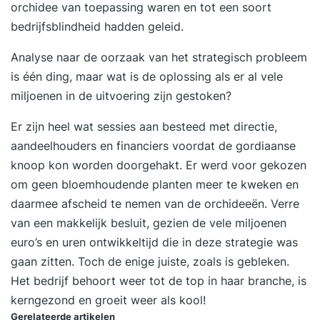
orchidee van toepassing waren en tot een soort
strategische opties en het maken van
bedrijfsblindheid hadden geleid.
onderbouwde strategische keuzes Strategische
evaluatie – Differentiëren tussen wat een ‘goede’
Analyse naar de oorzaak van het strategisch probleem
en een ‘slechte’ strategie maakt Dag 2 OKR basis
is één ding, maar wat is de oplossing als er al vele
training 09:00 inloop09:30 start16:30 einde
miljoenen in de uitvoering zijn gestoken?
Formuleren – begrip van de OKR-methode, het
opstellen OKR’s , de verschillende soorten KR’s en
Er zijn heel wat sessies aan besteed met directie,
het leren van de meest voorkomende valkuilen
aandeelhouders en financiers voordat de gordiaanse
OKR proces – uitleg van de OKR-cyclus, uitleg
knoop kon worden doorgehakt. Er werd voor gekozen
over de voorwaarden van elke stap en het
om geen bloemhoudende planten meer te kweken en
behandelen van randvoorwaarden voor
daarmee afscheid te nemen van de orchideeën. Verre
verandering Inrichting – Start met beleggen van
van een makkelijk besluit, gezien de vele miljoenen
rollen en verantwoordelijkheden, check de
euro’s en uren ontwikkeltijd die in deze strategie was
randvoorwaarden en te maken afspraken t.b.v. de
gaan zitten. Toch de enige juiste, zoals is gebleken.
inrichting en leer de verschillende manieren om te
Het bedrijf behoort weer tot de top in haar branche, is
sturen met OKR’s Klaar voor verandering – Leer
kerngezond en groeit weer als kool!
Gerelateerde artikelen
de zes essentiële randvoorwaarden die nodig zijn