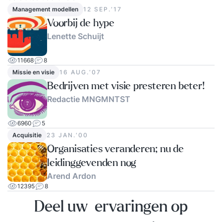
Management modellen
12 SEP.‘17
voor succesvolle verandering Leiderschap tijdens
Voorbij de hype
verandering – Inzicht in het type leiderschap dat
Lenette Schuijt
nodig is tijdens veranderingsproces
11668
8
Missie en visie
16 AUG.‘07
Bedrijven met visie presteren beter!
Redactie MNGMNTST
6960
5
Acquisitie
23 JAN.‘00
Organisaties veranderen; nu de
leidinggevenden nog
Arend Ardon
12395
8
Deel uw ervaringen op