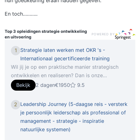
hun goedkeuring eraan hadden gegeven.
En toch………..
Top 3 opleidingen
strategie ontwikkeling
POWERED BY
en uitvoering
Strategie laten werken met OKR 's -
1
Internationaal gecertificeerde training
Wil jij je op een praktische manier strategisch
ontwikkelen en realiseren? Dan is onze
training Strategie laten werken helemaal geschikt
Bekijk
2 dagen
€1950
9.5
voor jou. Deze internationaal gecertificeerde
training focust zich op het ontwikkelen en
Leadership Journey (5-daagse reis - versterk
2
implementeren van succesvolle strategie. Je leert
je persoonlijk leiderschap als professional of
de 4 stappen van visie naar strategie, het
management - strategie - inspiratie
verbeteren van jouw strategische besluitvorming,
natuurlijke systemen)
het implementeren van strategie met behulp van