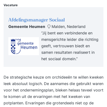
krachtige en effectieve Objectives en Key Results
Vacature
op te stellen OKR-cyclus – Stappen, timing en
deelnemers van de cyclus Veranderen –
Afdelingsmanager Sociaal
Identificeren van weerstand en handvaten hoe
Gemeente Heumen
Malden, Nederland
hier mee om te gaan Inrichting – Rollen,
“Jij bent een verbindende en
verantwoordelijkheden, proces en teams bij het
mensgerichte leider die richting
OKR-proces Leiderschap – Persoonlijke sterke
geeft, vertrouwen biedt en
punten en ontwikkelpunten bij het implementeren.
samen resultaten realiseert in
van OKR’s Dag 1 Strategie 09:00 inloop09:30
het sociaal domein.”
start16:30 einde Huidige situatie – Analyse van
de huidige situatie, het creëren van urgentiebesef
en een evaluatie om te bepalen of je organisatie
De strategische keuze om orchideeën te willen kweken
klaar is voor groei Toekomst – Definiëren van de
leek absoluut logisch. De aannames die gebruikt waren
gewenste situatie en het vaststellen van een
voor het ondernemingsplan, bleken helaas teveel voort
waardestrategie Gap-analyse – Analyseren van
te komen uit de ervaringen met het kweken van
de spanning tussen de huidige en gewenste
potplanten. Ervaringen die grotendeels niet op de
situatie Strategieontwikkeling – Exploratie van