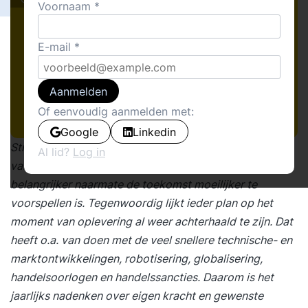
Voornaam
E-mail
Aanmelden
Of eenvoudig aanmelden met:
Google
Linkedin
Strategie – een plan waarin de visie voor de toekomst
Al lid?
Log in
van een organisatie is uitgewerkt – wordt steeds
belangrijker naarmate de toekomst moeilijker te
voorspellen is. Tegenwoordig lijkt ieder plan op het
moment van oplevering al weer achterhaald te zijn. Dat
heeft o.a. van doen met de veel snellere technische- en
marktontwikkelingen, robotisering, globalisering,
handelsoorlogen en handelssancties. Daarom is het
jaarlijks nadenken over eigen kracht en gewenste