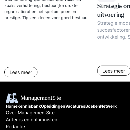
zoals: verhuftering, bestuurlijke drukte,
Strategie on
organisatierot en het spel om poen en
uitvoering
prestige. Tips en ideeen voor goed bestuur.
Strategie mode
succesfactoren
ontwikkeling. S
hoe strategie 
Strategie nieuw
voorbeelden
Lees meer
Lees meer
Home
Kennisbank
Opleidingen
Vacatures
Boeken
Netwerk
Over ManagementSite
Auteurs en columnisten
Redactie