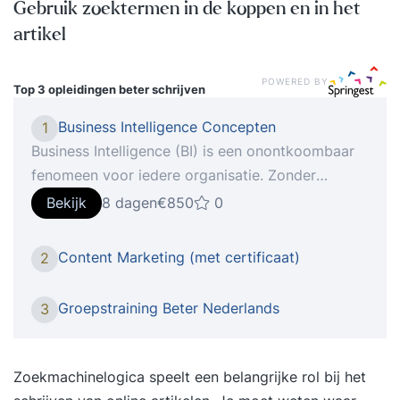
Gebruik zoektermen in de koppen en in het
artikel
POWERED BY
Top 3 opleidingen
beter schrijven
Business Intelligence Concepten
1
Business Intelligence (BI) is een onontkoombaar
fenomeen voor iedere organisatie. Zonder
Business Intelligence bent u niet in staat om de
Bekijk
8 dagen
€850
0
concurrentie aan te gaan. Is dit nu echt zo, of is
er sprake v Tijdens de cursus Business
Content Marketing (met certificaat)
2
Intelligence Concepten leert u een aantal
belangrijke zaken rondom BI, die u kunnen helpen
Groepstraining Beter Nederlands
3
om BI-initiatieven in uw organisatie beter te
begrijpen en eventueel beter te sturen. U krijgt
inzicht in geldende theorieën en opvattingen.
Zoekmachinelogica speelt een belangrijke rol bij het
Daarnaast leert u de theorie toepassen met