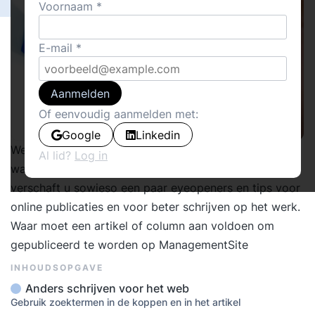
Voornaam
E-mail
Aanmelden
Of eenvoudig aanmelden met:
Google
Linkedin
We hebben een selectie van bijdragen met tips
Al lid?
Log in
waarmee u uw schrijfstijl verbetert. Een vlotte scan
verschaft u sowieso een paar eyeopeners en tips voor
online publicaties en voor beter schrijven op het werk.
Waar moet een artikel of column aan voldoen om
gepubliceerd te worden op ManagementSite
INHOUDSOPGAVE
Anders schrijven voor het web
Gebruik zoektermen in de koppen en in het artikel