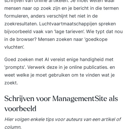
schrijven van online artikelen. Je moet weten waar
behulp van een case. Tijdens de cursus werkt u
mensen naar op zoek zijn en je bericht in die termen
aan oefeningen op basis van een case. Door het
formuleren, anders verschijnt het niet in de
maken en bespreken van de oefeningen kunt u
zoekresultaten. Luchtvaartmaatschappijen spreken
voor uzelf bepalen of u de theorie goed begrijpt.
bijvoorbeeld vaak van ‘lage tarieven’. Wie typt dat nou
Deze cursus is onderdeel van de cursus Business
in de browser? Mensen zoeken naar ‘goedkope
Intelligence & Data Warehouse Concepten. Bent u
vluchten’.
geïnteresseerd in de wijze waarop u ontwerpen
Goed zoeken met AI vereist enige handigheid met
moet maken van Data Warehouses
'prompts'. Verwerk deze in je online publicaties. en
(stermodelleren) en welke technieken u ter
weet welke je moet gebruiken om te vinden wat je
beschikking staan? Schrijf u dan in voor de
zoekt.
cursus Business Intelligence & Data Warehouse
Concepten. DoelgroepDeze cursus is bedoeld
Schrijven voor ManagementSite als
voor iedereen die vanuit zijn of haar rol en
verantwoordelijkheid in de organisatie te maken
voorbeeld
heeft met de totstandkoming van stuurinformatie,
Hier volgen enkele tips voor auteurs van een artikel of
in projectvorm of in een bestaande organisatie
column.