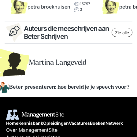
15757
petra broekhuisen
petra b
3
Auteurs die meeschrijven aan
Zie alle
Beter Schrijven
Martina Langeveld
Beter presenteren: hoe bereid je je speech voor?
Home
Kennisbank
Opleidingen
Vacatures
Boeken
Netwerk
Over ManagementSite