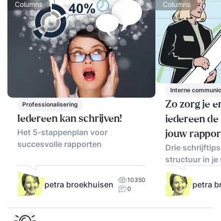
Columns
Columns
Interne communi
Zo zorg je e
Professionalisering
Iedereen kan schrijven!
iedereen de 
Het 5-stappenplan voor
jouw rappor
succesvolle rapporten
Drie schrijftip
structuur in je
10350
petra broekhuisen
petra b
0