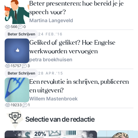
Beter presenteren: hoe bereid je je
speech voor?
Martina Langeveld
566
0
Beter Schrijven
24 FEB.‘16
Geliked of geliket? Hoe Engelse
werkwoorden vervoegen
petra broekhuisen
15757
3
Beter Schrijven
28 APR.‘15
Een revolutie in schrijven, publiceren
en uitgeven?
Willem Mastenbroek
19233
1
Selectie van de redactie