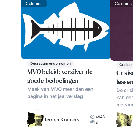
Columns
Columns
Duurzaam ondernemen
Crisis
MVO beleid: verzilver de
Crisi
goede bedoelingen
lesse
Maak van MVO meer dan een
De cris
pagina in het jaarverslag
kan ee
hiervan
commun
4948
Jeroen Kramers
2