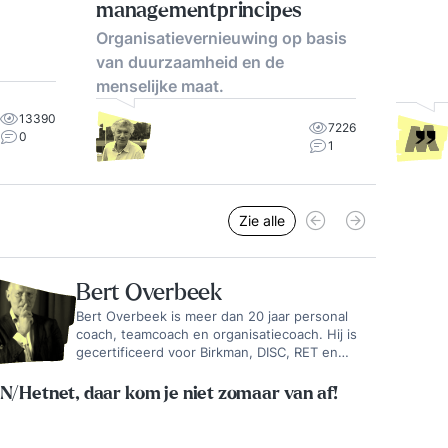
managementprincipes
Organisatievernieuwing op basis
van duurzaamheid en de
menselijke maat.
13390
7226
0
1
Zie alle
Bert Overbeek
Bert Overbeek is meer dan 20 jaar personal
coach, teamcoach en organisatiecoach. Hij is
gecertificeerd voor Birkman, DISC, RET en
Belbin. Hij werkte voor ongeveer 50
organisaties in binnen- en buitenland. Alle
N/Hetnet, daar kom je niet zomaar van af!
lagen van de organisatie zijn intussen
vertrouwd voor hem. Hij is bekend om zijn
openheid, resultaatgerichtheid en het