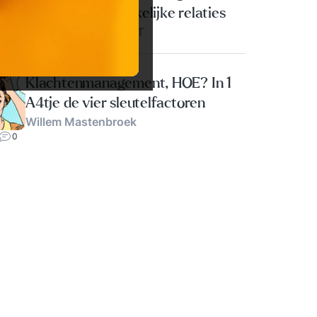
opbouwen van zakelijke relaties
Redactie MNGMNTST
0
tatie management
29 APR.‘25
Klachtenmanagement, HOE? In 1
A4tje de vier sleutelfactoren
Willem Mastenbroek
0