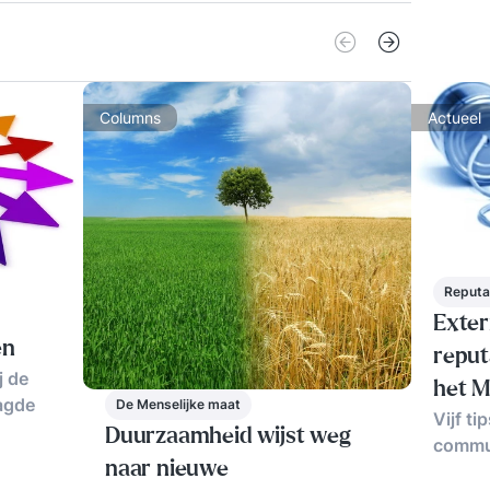
Columns
Actueel
Reputa
Exter
en
reput
j de
het 
agde
De Menselijke maat
Vijf t
Duurzaamheid wijst weg
commu
naar nieuwe