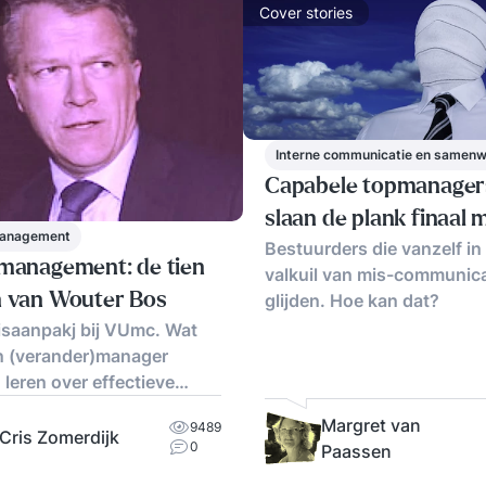
Cover stories
Interne communicatie en samenw
Capabele topmanager
slaan de plank finaal 
management
Bestuurders die vanzelf in
smanagement: de tien
valkuil van mis-communica
n van Wouter Bos
glijden. Hoe kan dat?
isaanpakj bij VUmc. Wat
n (verander)manager
 leren over effectieve
icatie?
Margret van
9489
Cris Zomerdijk
0
Paassen