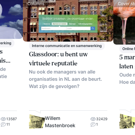
Columns
Cover st
erking
Interne communicatie en samenwerking
Online
s
Glassdoor: u bent uw
5 man
mis…
virtuele reputatie
laten
 de
Nu ook de managers van alle
Oude m
tie
organisaties in NL aan de beurt.
Hoe da
Wat zijn de gevolgen?
Willem
32429
13587
1
11
Mastenbroek