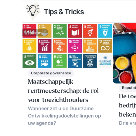
Tips & Tricks
Columns
Columns
Corporate governance
Maatschappelijk
Reputa
rentmeesterschap: de rol
De to
voor toezichthouders
bedrij
Wanneer zet u de Duurzame
beke
Ontwikkelingsdoelstellingen op
uw agenda?
Drie vr