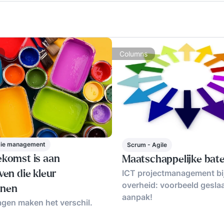
Columns
tie management
Scrum - Agile
ekomst is aan
Maatschappelijke bat
ICT projectmanagement bi
ven die kleur
overheid: voorbeeld gesla
nnen
aanpak!
agen maken het verschil.