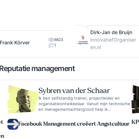
Dirk-Jan de Bruijn
InnovatiefOrganiser
6623
Frank Körver
1
en.nl
n Reputatie management
Sybren van der Schaar
Ik ben zelfstandig trainer, projectleider en
organisatieontwikkelaar. Vanuit mijn technische
en managementachtergrond help ik
organisaties om leiderschap, samenwerking en
leren praktisch te maken. Mijn werk speelt zich
et
KP
Facebook Management creëert Angstcultuur
af op het snijvlak van gedrag, vakmanschap,
teamontwikkeling en verandering. Ik vertaal
en
complexe vraagstukken naar heldere taal,