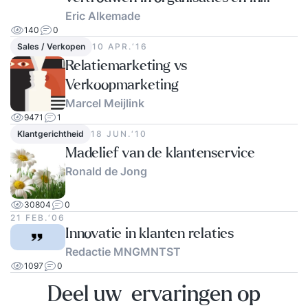
Eric Alkemade
relaties
140
0
Sales / Verkopen
10 APR.‘16
Relatiemarketing vs
Verkoopmarketing
Marcel Meijlink
9471
1
Klantgerichtheid
18 JUN.‘10
Madelief van de klantenservice
Ronald de Jong
30804
0
21 FEB.‘06
Innovatie in klanten relaties
Redactie MNGMNTST
1097
0
Deel uw ervaringen op