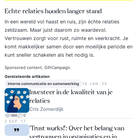
Echte relaties houden langer stand
In een wereld vol haast en ruis, zijn échte relaties
zeldzaam. Maar juist daarom zo waardevol.
Vertrouwen zorgt voor rust, ruimte en veerkracht. Je
komt makkelijker samen door een moeilijke periode en
kunt sneller schakelen als het nodig is.
Sponsored content,
GiftCampaign
.
Gerelateerde artikelen
Interne communicatie en samenwerking
16 JAN.‘25
Investeer in de kwaliteit van je
relaties
Cris Zomerdijk
986
0
2 SEP.‘17
‘Trust works!’: Over het belang van
vertrouwen in organisaties en in