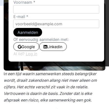
Voornaam
Actueel
E-mail
Aanmelden
Of eenvoudig aanmelden met:
Google
Linkedin
Al lid?
Log in
I
n een tijd waarin samenwerken steeds belangrijker
wordt, draait zakendoen allang niet meer alleen om
cijfers. Het echte verschil zit vaak in de relatie.
Vertrouwen is daarin de basis. Zonder dat is elke
afspraak een risico, elke samenwerking een gok
.