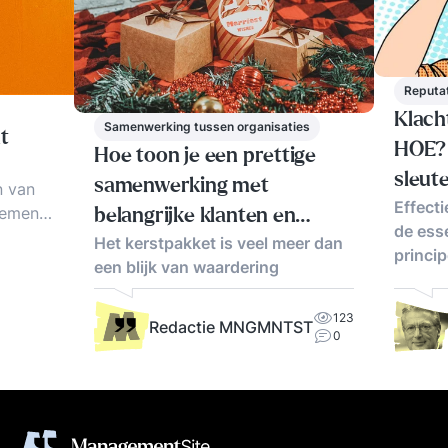
Reputa
Klac
Samenwerking tussen organisaties
t
HOE? 
Hoe toon je een prettige
sleut
samenwerking met
n van
Effect
ement.
belangrijke klanten en
de ess
nt en
Het kerstpakket is veel meer dan
leveranciers?
princi
een blijk van waardering
123
Redactie MNGMNTST
0