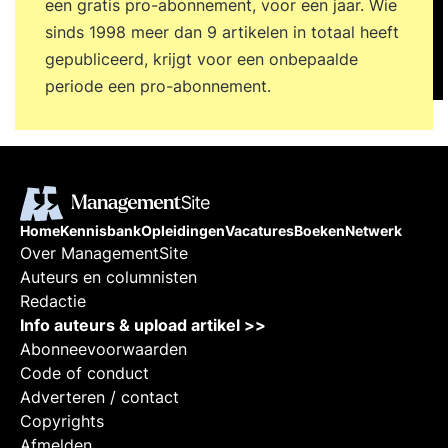
een gratis pro-abonnement, voor een jaar. Wie
sinds 1998 meer dan 9 artikelen in totaal heeft
gepubliceerd, krijgt voor een onbepaalde
periode een pro-abonnement.
Home
Kennisbank
Opleidingen
Vacatures
Boeken
Netwerk
Over ManagementSite
Auteurs en columnisten
Redactie
Info auteurs & upload artikel >>
Abonneevoorwaarden
Code of conduct
Adverteren / contact
Copyrights
Afmelden