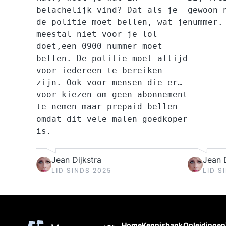
belachelijk vind? Dat als je
gewoon 
de politie moet bellen, wat je
nummer.
meestal niet voor je lol
doet,een 0900 nummer moet
bellen. De politie moet altijd
voor iedereen te bereiken
zijn. Ook voor mensen die er
voor kiezen om geen abonnement
te nemen maar prepaid bellen
omdat dit vele malen goedkoper
is.
Jean Dijkstra
Jean D
LID SINDS 2025
LID S
Home
Kennisbank
Opleidingen