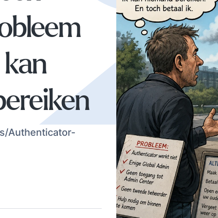
probleem
e kan
bereiken
s/Authenticator-