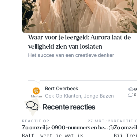
Waar voor je leergeld: Aurora laat de
veiligheid zien van loslaten
Het succes van een creatieve denker
Bert Overbeek
6
0
Gek Op Klanten, Jonge Bazen
Recente reacties
REACTIE OP
27 MRT.‘26
REACTIE 
Zo omzeil je 0900-nummers en ben je minder geld kwijt ….
Ralf, weet je wat ik
Bij Tre