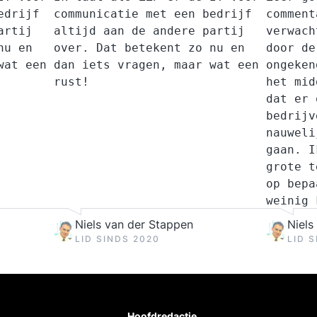
edrijf
communicatie met een bedrijf
comment
artij
altijd aan de andere partij
verwach
nu en
over. Dat betekent zo nu en
door de
wat een
dan iets vragen, maar wat een
ongeken
rust!
het mid
dat er 
bedrijv
nauweli
gaan. I
grote t
op bepa
weinig 
hulp bi
Niels van der Stappen
Niels
reclame
LID SINDS 2020
LID 
uiterli
ik leef
overtre
moeten 
Hoofdredactie