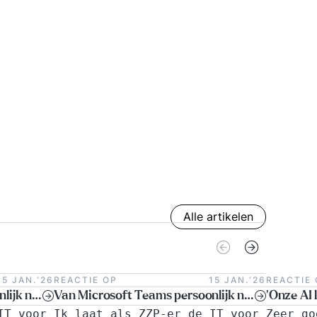
Alle artikelen
15 JAN.‘26
REACTIE OP
15 JAN.‘26
REACTIE 
Van Microsoft Teams persoonlijk naar Teams zakelijk: een digitale fuik voor ZZP’ers!
Van Microsoft Teams persoonlijk naar Teams zakelijk: een digitale fuik voor ZZP’ers!
'Onze AI l
IT voor
Ik laat als ZZP-er de IT voor
Zeer go