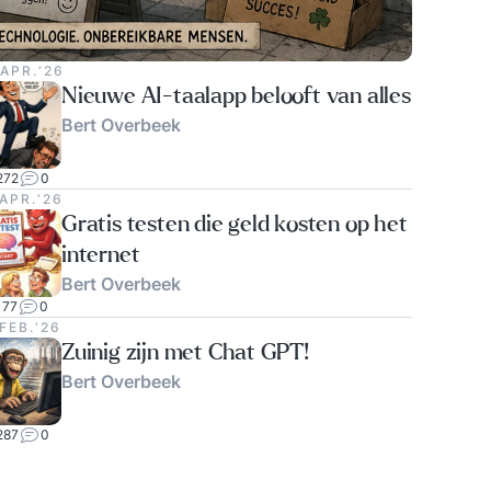
 APR.‘26
Nieuwe AI-taalapp belooft van alles
Bert Overbeek
272
0
 APR.‘26
Gratis testen die geld kosten op het
internet
Bert Overbeek
177
0
FEB.‘26
Zuinig zijn met Chat GPT!
Bert Overbeek
287
0