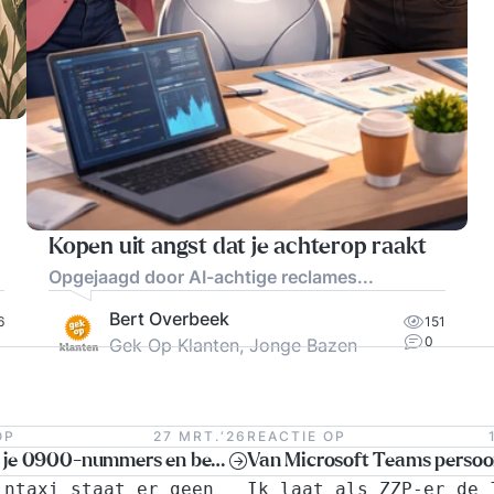
Kopen uit angst dat je achterop raakt
Opgejaagd door AI-achtige reclames...
Bert Overbeek
6
151
0
Gek Op Klanten, Jonge Bazen
OP
27 MRT.‘26
REACTIE OP
Zo omzeil je 0900-nummers en ben je minder geld kwijt ….
intaxi staat er geen
Ik laat als ZZP-er de 