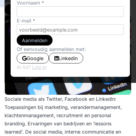
social media.
Voornaam
Delen
E-mail
Aanmelden
Of eenvoudig aanmelden met:
Google
Linkedin
Al lid?
Log in
Sociale media als Twitter, Facebook en LinkedIn:
Toepassingen bij marketing, verandermanagement,
klachtenmanagement, recruitment en personal
branding. Ervaringen van bedrijven en 'lessons
learned'. De social media, interne communicatie en