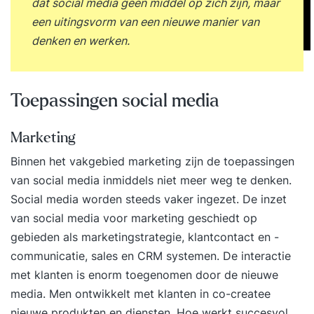
dat social media geen middel op zich zijn, maar
waarmee je doelgroepen activeert. Natuurlijk
een uitingsvorm van een nieuwe manier van
krijg je de gelegenheid om hierover te
denken en werken.
brainstormen. Ook krijg je een aantal praktische
tips om goede content te creëren. Je plant en
organiseert. Je begrijpt wat er komt kijken bij
Toepassingen social media
de uitvoer van een social mediastrategie en
stelt een contentkalender op. Ook krijg je tips om
Marketing
draagvlak te creëren binnen jouw organisatie.
Binnen het vakgebied marketing zijn de toepassingen
Middag Je leert hoe je je acties kunt monitoren.
van social media inmiddels niet meer weg te denken.
Je ontdekt met welke tools je online conversaties
Social media worden steeds vaker ingezet. De inzet
rondom jouw organisatie kunt monitoren. Je
van social media voor marketing geschiedt op
meet en optimaliseert. Aan bod komen KPI’s,
gebieden als marketingstrategie,
klantcontact
en -
vanity metrics, Net Promoter Score en ROI. Je
communicatie, sales en CRM systemen. De interactie
stelt KPI’s op waaraan je het succes van je social
met klanten is enorm toegenomen door de nieuwe
mediastrategie kunt aflezen. Dat gaat verder dan
media. Men ontwikkelt met klanten in co-createe
het aantal volgers! Ook bespreken we tools om
nieuwe produkten en diensten. Hoe werkt succesvol