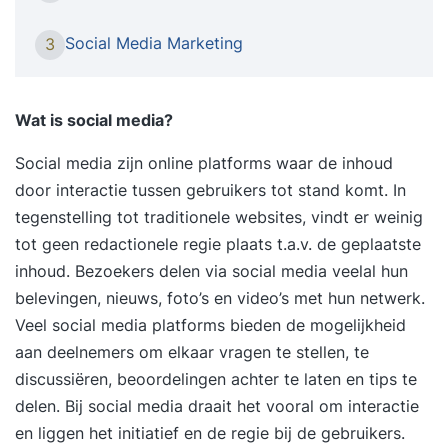
hoe voer je deze uit? Tijdens de tweedaagse
training Social Media Strategie ga je aan de slag
Social Media Marketing
3
met jouw social mediadoelen: eerst definieer je
ze, daarna breng je ze in praktijk. Programma van
de training Social Mediastrategie Dag 1 Ochtend
Wat is social media?
Je stelt resultaatgerichte social media-doelen
Social media zijn online platforms waar de inhoud
op. Verkoop, leadgeneratie, mond-tot-
door interactie tussen gebruikers tot stand komt. In
mondreclame, klanttevredenheid: er zijn
tegenstelling tot traditionele websites, vindt er weinig
allerlei doelen waarvoor je social media kunt
tot geen redactionele regie plaats t.a.v. de geplaatste
inzetten. In de training beslis je welke doelen jij
inhoud. Bezoekers delen via social media veelal hun
precies wilt nastreven. Je definieert je
belevingen, nieuws, foto’s en video’s met hun netwerk.
doelgroepen. Aan de hand van de customer
Veel social media platforms bieden de mogelijkheid
journey en persona’s ontdek je wat de
aan deelnemers om elkaar vragen te stellen, te
informatiebehoefte van je doelgroep is, en hoe je
discussiëren, beoordelingen achter te laten en tips te
hen effectief kunt bereiken. Je kiest je
delen. Bij social media draait het vooral om interactie
social media-kanalen. Je leert de ins & outs van
en liggen het initiatief en de regie bij de gebruikers.
o.a. Facebook, Instagram, LinkedIn, YouTube en