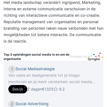
Het media landschap verandert ingrijpend. Marketing,
interne en externe communicatie verschuiven in de
richting van interactieve communicatie en co-creatie.
Reputatie management van organisaties en personal
branding van personen raken nauw verbonden met hun
mogelijkheden tot betere interactie. De communicatie
is de reactie.
Top 3 opleidingen
social media in en om de
POWERED BY
organisatie
Social Mediastrategie
1
Van sales en leadgeneratie tot je imago
monitoren en je merk versterken: social media
bieden enorm veel marketing- en
Bekijk
2 dagen
€1325
9.2
communicatiemogelijkheden. Maar hoe ontwikkel
je een effectieve social mediastrategie, en
Social Advertising
2