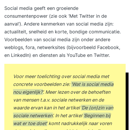
Pinterest. Per platform bespreken we
Social media geeft een
groeiende
gebruikersgroepen, zakelijke mogelijkheden en
consumentenpower
(zie ook
‘Met Twitter in de
praktische toepassingen. Middag Je start met
aanval’
). Andere kenmerken van social media zijn:
market sensing. Social media kunnen je helpen
actualiteit, snelheid en korte, bondige communicatie.
om je markt en de reputatie van je organisatie in
Voorbeelden van social media zijn onder andere
kaart te brengen. We laten je zien hoe je een
weblogs, fora, netwerksites (bijvoorbeeld
Facebook
,
concurrentie-analyse uitvoert aan de hand van
en
LinkedIn
) en diensten als
YouTube
en
Twitter
.
benchmarking tools. Je ontdekt op welke
manieren je via social media kunt communiceren.
Social media zijn meer dan marketingplatforms.
Voor meer toelichting over social media met
Tijdens dit onderdeel ontdek je hoe je social
concrete voorbeelden zie:
‘Wat is social media
media kunt inzetten om je klanten beter te
nou eigenlijk?’
. Meer lezen over de behoeften
begrijpen, je producten verder te ontwikkelen of
van mensen t.a.v. sociale netwerken en de
diensten te verbeteren, je doelgroep te activeren
waarde ervan kan in het artikel
‘De (on)zin van
en te organiseren. Dag 2 Ochtend Je
sociale netwerken’
. In het artikel
‘Beginnen bij
verkent content voor social media. We laten je
wat er toe doet’
komt nadrukkelijk naar voren
voorbeelden zien van prikkelende contentformats