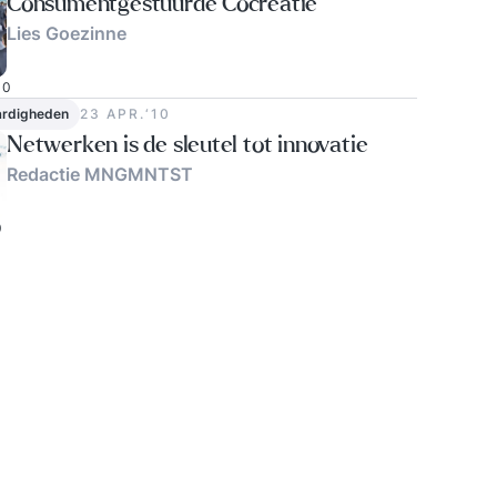
Consumentgestuurde Cocreatie
Lies Goezinne
0
ardigheden
23 APR.‘10
Netwerken is de sleutel tot innovatie
Redactie MNGMNTST
0