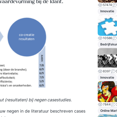
 waardevorming bij de klant.
57474
Innovatie
10586
Bedrijfsku
8397
Innovatie
ut (resultaten) bij negen casestudies.
7844
w negen in de literatuur beschreven cases
Online Mar