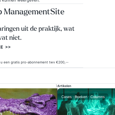
ts kunnen weergeven.
op ManagementSite
aringen uit de praktijk, wat
at niet.
EE >>
ngt u een gratis pro-abonnement twv €200,--
Artikelen
Cases · Boeken · Columns