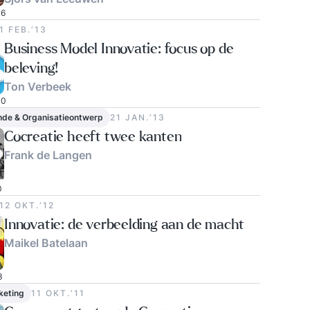
6
1 FEB.‘13
Business Model Innovatie: focus op de
beleving!
Ton Verbeek
0
nde & Organisatieontwerp
21 JAN.‘13
Cocreatie heeft twee kanten
Frank de Langen
0
12 OKT.‘12
Innovatie: de verbeelding aan de macht
Maikel Batelaan
3
keting
11 OKT.‘11