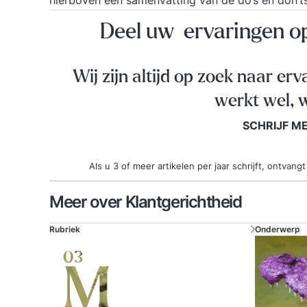
hierboven een samenvatting van de do’s en don’
Deel uw ervaringen 
Wij zijn altijd op zoek naar erv
werkt wel, w
SCHRIJF M
Als u 3 of meer artikelen per jaar schrijft, ontva
Meer over Klantgerichtheid
Rubriek
Onderwerp
03
M