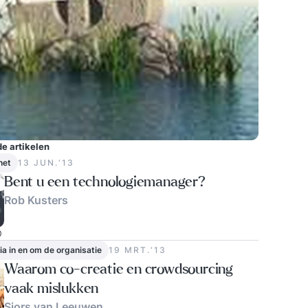
e artikelen
net
13 JUN.‘13
Bent u een technologiemanager?
Rob Kusters
0
ia in en om de organisatie
19 MRT.‘13
Waarom co-creatie en crowdsourcing
vaak mislukken
Sjors van Leeuwen