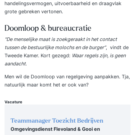
(Master) Black Belt. Je staat er dus nooit alleen
handelingsvermogen, uitvoerbaarheid en draagvlak
voor. Daarnaast heb je onbeperkt toegang tot
grote gebreken vertonen.
onze digitale leeromgeving MyTraining, met
theorie, video’s, oefenexamens en online boeken.
Doomloop & bureaucratie
Zo heb je altijd de juiste kennis bij de hand. Vanaf
"De menselijke maat is zoekgeraakt in het contact
het moment van inschrijving tot aan het behalen
tussen de bestuurlijke molochs en de burger”
, vindt de
van je certificaat zorgen wij ervoor dat jij
Tweede Kamer. Kort gezegd:
Waar regels zijn, is geen
succesvol wordt in de praktijk. De training
aandacht
.
bestaat uit 4x 2 blokken van twee dagen. Hiervan
zijn de eerste twee dagen in het teken van Lean
Men wil de
Doomloop
van regelgeving aanpakken. Tja,
en de overige dagen ligt de focus op Six Sigma
natuurlijk maar komt het er ook van?
en het gebruik van Minitab. ✔ 8 dagen klassikale
training van een zeer ervaren Master Black Belt
Vacature
(64 uur) ✔ 2 digitale boeken (Lean- en Six Sigma
in de praktijk) ✔ Oefenopdrachten ✔ 1
Teammanager Toezicht Bedrijven
praktijksimulatie ✔ Peer-to-peer learning ✔ 35+
Omgevingsdienst Flevoland & Gooi en
video’s met uitleg over Lean Six Sigma