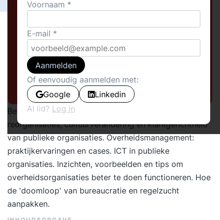
Voornaam
E-mail
Aanmelden
Of eenvoudig aanmelden met:
Google
Linkedin
Al lid?
Log in
Beter verandermanagement, minder bureaucratie,
reorganisaties, cultuurverandering en klantgerichtheid
van publieke organisaties. Overheidsmanagement:
praktijkervaringen en cases. ICT in publieke
organisaties. Inzichten, voorbeelden en tips om
overheidsorganisaties beter te doen functioneren. Hoe
de 'doomloop' van bureaucratie en regelzucht
aanpakken.
INHOUDSOPGAVE