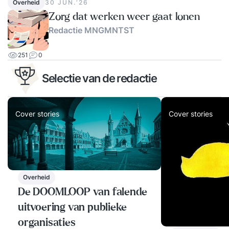
Overheid
30 JUN.‘26
Zorg dat werken weer gaat lonen
Redactie MNGMNTST
251
0
Selectie van de redactie
Cover stories
Cover stories
Overheid
De DOOMLOOP van falende
uitvoering van publieke
organisaties