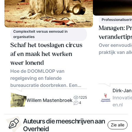
Professionaliseri
Managen: Pr
Complexiteit versus eenvoud in
verandertip
organisaties
Over eenvoudig
Schaf het toeslagen circus
praktijk van al
af en maak het werken
weer lonend
Hoe de DOOMLOOP van
regelgeving en falende
bureaucratie doorbreken. Een
Dirk-Jan
aanpak!
Innovati
1225
Willem Mastenbroek
4
en.nl
Auteurs die meeschrijven aan
Zie alle
Overheid