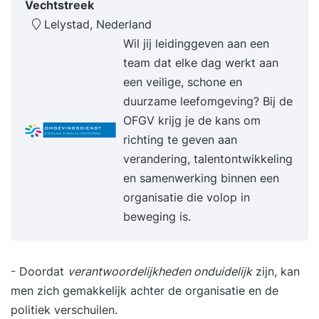
Vechtstreek
✔ Groepscoaching op je praktijkopdracht
Lelystad, Nederland
✔ Theoriecertificering 10 uur individuele coaching
Wil jij leidinggeven aan een
Inclusief examen en herexamen Internationaal
team dat elke dag werkt aan
erkend en herkend Ga direct voor je Black Belt
een veilige, schone en
certificaat - geen vooropleiding nodig ISO 18404
duurzame leefomgeving? Bij de
en 13053 gecertificeerd Inclusief Minitab licentie
OFGV krijg je de kans om
gedurende de training
richting te geven aan
verandering, talentontwikkeling
en samenwerking binnen een
organisatie die volop in
beweging is.
- Doordat
verantwoordelijkheden onduidelijk
zijn, kan
men zich gemakkelijk achter de organisatie en de
politiek verschuilen.