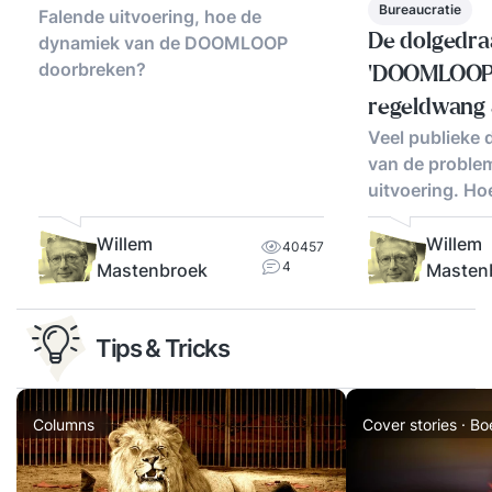
Bureaucratie
Falende uitvoering, hoe de
De dolgedra
dynamiek van de DOOMLOOP
doorbreken?
‘DOOMLOOP’
regeldwang 
Veel publieke 
van de proble
uitvoering. H
Willem
Willem
40457
4
Masten
Mastenbroek
Tips & Tricks
Columns
Cover stories · B