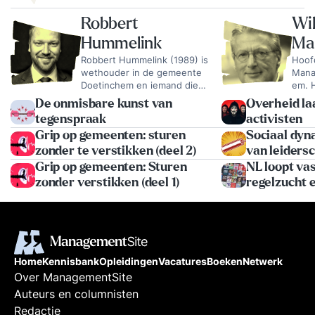
Robbert
Wi
Hummelink
Ma
Robbert Hummelink (1989) is
Hoof
wethouder in de gemeente
Mana
Doetinchem en iemand die
em. H
graag nadenkt over de essentie
Econo
De onmisbare kunst van
Overheid la
van goed leiderschap. Bijna 14
A'dam
tegenspraak
activisten
jaar werkte hij bij de politie,
over
Grip op gemeenten: sturen
Sociaal dyna
waar hij niet alleen dagelijks
cultu
midden in de samenleving
same
zonder te verstikken (deel 2)
van leiders
stond, maar ook waardevolle
en t
Grip op gemeenten: Sturen
NL loopt va
leidinggevende ervaring
zonder verstikken (deel 1)
regelzucht
opdeed. Deze periode heeft
keren?
hem gevormd en geleerd hoe
belangrijk het is om te
luisteren, te verbinden en
samen naar oplossingen te
zoeken. In zijn huidige rol
Home
Kennisbank
Opleidingen
Vacatures
Boeken
Netwerk
vertaalt hij diezelfde waarden
naar de politiek: mensen
Over ManagementSite
centraal stellen en keuzes
Auteurs en columnisten
maken die écht impact hebben.
Redactie
Naast zijn werk als wethouder