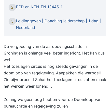
gecertificeerde aanpak. De Black Belt
PED en NEN-EN 13445-1
2
Dienstverlening training is er voor professionals
die processen willen verbeteren binnen sectoren
Leidinggeven | Coaching leiderschap | 1 dag |
3
zoals de zorg, overheid, financiële of zakelijke
Nederland
dienstverlening. Tijdens de training voer je een
verbeterproject uit binnen je eigen organisatie.
Met behulp van de DMAIC-structuur (Define,
De vergoeding van de aardbevingsschade in
Measure, Analyze, Improve, Control) leer je
Groningen is onlangs veel beter ingericht. Het kan dus
complexe vraagstukken gestructureerd en data-
wel.
gedreven aanpakken. Onze opleiding voldoet
Het toeslagen circus is nog steeds gevangen in de
aan de internationale ISO18404 en ISO13053
doomloop van regelgeving. Aanpakken die warboel!
standaarden, wat garant staat voor hoge
Zie bijvoorbeeld
Schaf het toeslagen circus af en maak
kwaliteit en praktijkgerichte toepassing. In
het werken weer lonend
.
tegenstelling tot veel andere accreditaties vereist
deze training een praktijkproject, waarbij je
Zolang we geen oog hebben voor de Doomloop van
intensieve begeleiding krijgt van een ervaren
bureaucratie en regelgeving zullen