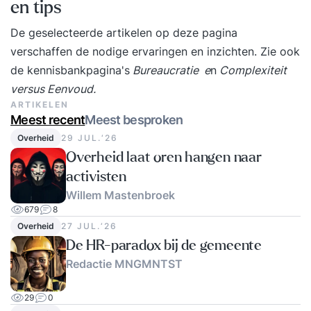
en tips
De geselecteerde artikelen op deze pagina
verschaffen de nodige ervaringen en inzichten. Zie ook
de kennisbankpagina's
Bureaucratie
e
n
Complexiteit
versus Eenvoud
.
ARTIKELEN
Meest recent
Meest besproken
Overheid
29 JUL.‘26
Overheid laat oren hangen naar
activisten
Willem Mastenbroek
679
8
Overheid
27 JUL.‘26
De HR-paradox bij de gemeente
Redactie MNGMNTST
29
0