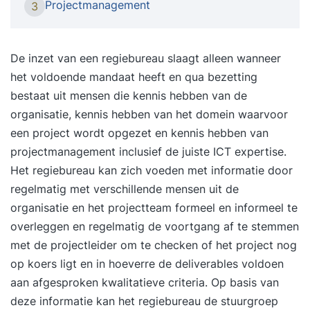
Projectmanagement
3
verwezenlijken. Tegenwoordig is succesvol
project management meer dan projectresultaten
volgens het projectplan leveren. Steeds vaker
De inzet van een regiebureau slaagt alleen wanneer
vindt men een project succesvol; wanneer naast
het voldoende mandaat heeft en qua bezetting
de opdrachtgever en het projectteam, ook
bestaat uit mensen die kennis hebben van de
andere stakeholders blij met het resultaat zijn. Als
organisatie, kennis hebben van het domein waarvoor
project manager ben je met de volgende vragen
een project wordt opgezet en kennis hebben van
bezig, zoals: Hoe verkrijg je een duidelijke en
projectmanagement
inclusief de juiste ICT expertise.
uitvoerbare projectopdracht? Hoe kies je de
Het regiebureau kan zich voeden met informatie door
beste projectaanpak? Op welke manier zet je een
regelmatig met verschillende mensen uit de
effectieve projectorganisatie op? Hoe geef je
organisatie en het projectteam formeel en informeel te
leiding aan projectteam(s)? Hoe stuur je
overleggen en regelmatig de voortgang af te stemmen
leveranciers aan? Op welke manier lever je
met de projectleider om te checken of het project nog
projectresultaten? Hoe manage je projectrisico’s?
op koers ligt en in hoeverre de deliverables voldoen
Hoe manage je opdrachtgever-, teamleden-,
aan afgesproken kwalitatieve criteria. Op basis van
leverancier- en andere belanghebbende
deze informatie kan het regiebureau de stuurgroep