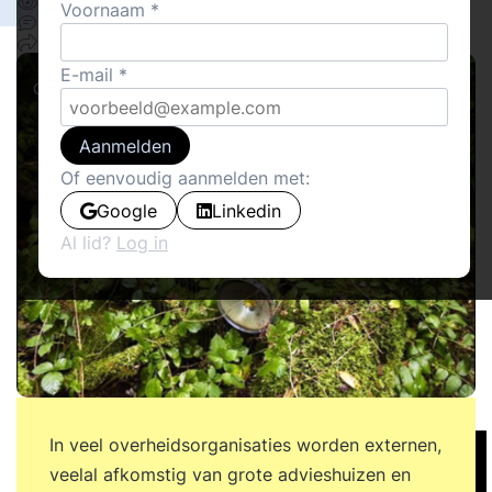
25564
Voornaam
Delen
8
11
E-mail
Columns
Aanmelden
Of eenvoudig aanmelden met:
Google
Linkedin
Al lid?
Log in
In veel overheidsorganisaties worden externen,
veelal afkomstig van grote advieshuizen en