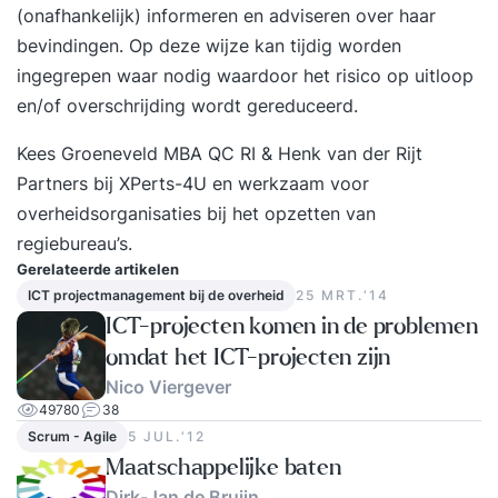
verwachtingen? In deze training leer je het vak
(onafhankelijk) informeren en adviseren over haar
project management van een zeer ervaren trainer.
bevindingen. Op deze wijze kan tijdig worden
Je kunt direct daarna zelf aan de slag om nog
ingegrepen waar nodig waardoor het risico op uitloop
meer succes als project manager te boeken.
en/of overschrijding wordt gereduceerd.
TRAININGSVORM De training project
Kees Groeneveld MBA QC RI & Henk van der Rijt
management wisselt theorie met
Partners bij
XPerts-4U
en werkzaam voor
toepassingsdiscussies van eigen werksituaties en
overheidsorganisaties bij het opzetten van
praktijksituaties af. Hierin wordt de
regiebureau’s.
gepresenteerde theorie toegepast. Vooral de
Gerelateerde artikelen
terugkoppeling naar eigen werksituaties is van
ICT projectmanagement bij de overheid
25 MRT.‘14
belang, doordat de cursisten bagage meekrijgen
ICT-projecten komen in de problemen
om het geleerde meteen in eigen omgeving toe
omdat het ICT-projecten zijn
te passen. Het cursusmateriaal heeft daarom veel
Nico Viergever
praktische overzichten en checklists. Deelnemers
49780
38
kunnen dit materiaal naast hun eigen werk
Scrum - Agile
5 JUL.‘12
gebruiken. DOELGROEP Deze Project
Maatschappelijke baten
Management training is voor business
Dirk-Jan de Bruijn