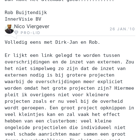
Telfort, Wolters Kluwer, Railion Benelux, Idexx,
Rob Buijtendijk
Tata Steel Group, SEO, Van Oord, VVV Nederland,
InnerVisie BV
Agrifirm, Gas Unie, Eneco, NS, De Volksbank,
Nico Viergever
26 JAN.‘10
Growth Tribe, Wabtec, Reddata, Nationale Politie,
PRO-LID
Belastingdienst, Interpolis, Rijkswaterstaat, Ictro,
Volledig eens met Dirk-Jan en Rob.
Doktersonline, Superbrave, eHealth Ventures
Er lijkt een link gelegd te worden tussen
Group, Ministerie van Binnenlandse Zaken,
overschrijdingen en de inzet van externen. Zou
Ministerie van Defensie, Sociale
het niet simpelweg zo zijn dat de inzet van
VerzekeringsBank, HHS, Gemeente Staphorst,
externen nodig is bij grotere projecten
waarbij de overschrijdingen meer expliciet
Marine Museum, Gemeente Maassluis, Gemeente
worden omdat het grote projecten zijn? Hiermee
Amsterdam, Gemeente Eindhoven UMCG,
pleit ik overigens niet voor kleinere
Hogeschool Rotterdam, Hogeschool Den Haag.
projecten zoals er nu veel bij de overheid
Aanverwante organisaties scrum.org Franklin
wordt geroepen. Een groot project opknippen in
veel kleintjes kan en zal vaak het effect
Covey Agile Consortium IPMA RSM Erasmus
hebben van een clusterbom: veel kleine
Universiteit Agile Holland Agile & Scrum
ongeleide projectielen die individueel niet
Coaching The Hague
veel schade aanrichten maar samen een groot