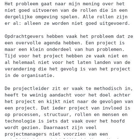
plannen, checklists, overzichten en cases. Dit
Het probleem gaat naar mijn mening over het
boek kun je zelf bij bol.com of via ons tegen
niet goed uitvoeren van de rollen die in een
extra kosten bestellen. Om meer uit je training te
dergelijke omgeving spelen. Alle rollen zijn
er al: alleen ze worden niet goed uitgevoerd.
halen adviseren wij dringend om het cursusboek
van te voren te lezen. VOORKENNIS HBO of
Opdrachtgevers hebben vaak het probleem dat ze
hoger. MAATWERK De cursusomschrijving geeft
een overvolle agenda hebben. Een project is
maar een klein onderdeel van hun problemen.
een goede indicatie hoe de training eruitziet.
Tijd voor het project hebben ze vaak niet en
Toch kan de inhoud per training verschillen. Deze
al helemaal niet voor het laten landen van de
verschillen zijn afhankelijk van eventuele
verandering die het gevolg is van het project
voorkennis, praktijkervaring en deelnemer
in de organisatie.
leerdoelen. In voorafgaande individuele
De projectleider zit er vaak te methodisch in,
intakegesprekken worden deelnemer leerdoelen
heeft te weinig aandacht voor het doel achter
geïnventariseerd. Op deze basis wordt het
het project en kijkt niet naar de gevolgen van
een project. Dat ieder project van invloed is
definitieve trainingsprogramma voor de training
op processen, structuur, rollen en mensen en
bepaald. EXAMEN Voor deze training is er geen
technologie is iets dat vaak over het hoofd
officiële examen. Wel maakt het volgen van deze
wordt gezien. Daarnaast zijn veel
training het behalen van internationaal erkende
projectmanagers niet voorzien van een