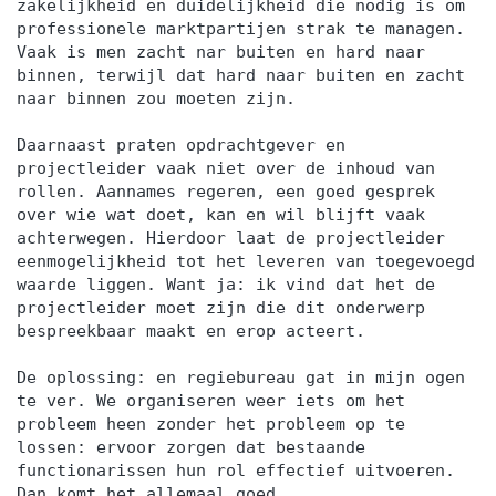
zakelijkheid en duidelijkheid die nodig is om
certificaten zoals Prince2 Foundation of Prince2
professionele marktpartijen strak te managen.
Practitioner, AgilePM Foundation of AgilePM
Vaak is men zacht nar buiten en hard naar
Practitioner, IPMA en PMP gemakkelijker omdat
binnen, terwijl dat hard naar buiten en zacht
naar binnen zou moeten zijn.
de inhoud van deze training de specifieke pm-
methodieken overstijgt door de belangrijkste
Daarnaast praten opdrachtgever en
principes en onderwerpen van de meest
projectleider vaak niet over de inhoud van
gangbare standaarden te behandelen. Voor meer
rollen. Aannames regeren, een goed gesprek
over wie wat doet, kan en wil blijft vaak
informatie of advies over certificering kunt u met
achterwegen. Hierdoor laat de projectleider
ons contact opnemen. Certificaat Na
eenmogelijkheid tot het leveren van toegevoegd
trainingsafronding wordt een Dimensions
waarde liggen. Want ja: ik vind dat het de
projectleider moet zijn die dit onderwerp
Training-certificaat als deelnamebewijs uitgereikt.
bespreekbaar maakt en erop acteert.
Onze klanten Unilever, T-mobile, Philips,
CocaCola, Shimano, Nespresso, Allianz,
De oplossing: en regiebureau gat in mijn ogen
Vodafone Ziggo, RaboBank, Heineken, Ecco,
te ver. We organiseren weer iets om het
probleem heen zonder het probleem op te
Group 2000, PAC, Staples, Skoop, IBO,
lossen: ervoor zorgen dat bestaande
Twinsense, Total Reality, Modere, Steinweg,
functionarissen hun rol effectief uitvoeren.
Gebroeders Kok, Eco Result, Achmea, AMG,
Dan komt het allemaal goed.............