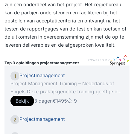
zijn een onderdeel van het project. Het regiebureau
kan de partijen ondersteunen en faciliteren bij het
opstellen van acceptatiecriteria en ontvangt na het
testen de rapportgages van de test en kan toetsen of
de uitkomsten in overeenstemming zijn met de op te
leveren deliverables en de afgesproken kwaliteit.
POWERED BY
Top 3 opleidingen
projectmanagement
Projectmanagement
1
Project Management Training – Nederlands of
Engels Deze praktijkgerichte training geeft je de
handvaten om je projecten moeiteloos te
Bekijk
3 dagen
€1495
9
managen! WAT HOUDT DE PROJECT
MANAGEMENT TRAINING IN? Project
Projectmanagement
2
management is een belangrijk instrument om
nieuwe producten, diensten of veranderingen te