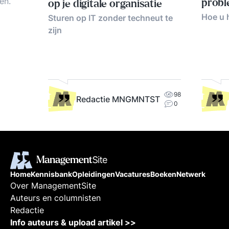
en.
prob
op je digitale organisatie
Hoe u 
Sturen op IT zonder techneut te
zijn
, tips
98
Redactie MNGMNTST
0
Home
Kennisbank
Opleidingen
Vacatures
Boeken
Netwerk
Over ManagementSite
Auteurs en columnisten
Redactie
Info auteurs & upload artikel >>