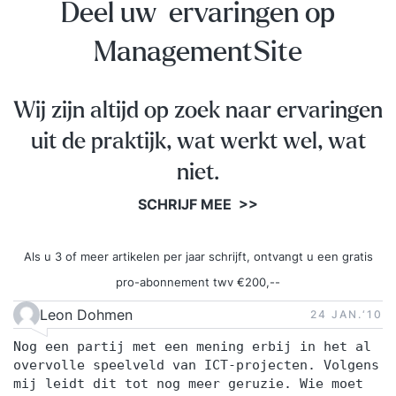
Deel uw ervaringen op
model: bepalen projectdoel, probleemstelling en
resultaat Hoe onderbouw je het waarom van je
ManagementSite
project (de business case)? De projectinrichting
en de betreffende organisatie; Bepalen van scope
Wij zijn altijd op zoek naar ervaringen
en projectafbakening Hoe te zorgen voor het
leveren van de juiste kwaliteit? Hoe maak je een
uit de praktijk, wat werkt wel, wat
realistische planning? Op welke manier zorg je
niet.
voor ene realistisch projectbudget en de goede
SCHRIJF MEE >>
beheersing daarvan? Hoe manage je de
projectrisico’s? Hoe zorg je voor effectieve
projectcommunicatie? FOCUS DAG 2: HET
Als u 3 of meer artikelen per jaar schrijft, ontvangt u een gratis
VERRICHTEN VAN EEN PROJECT Hoe kies je
pro-abonnement twv €200,--
voor de juiste aanpak voor jouw project? Hoe
Leon Dohmen
24 JAN.‘10
maak je een realistisch, goed onderbouwd en
Nog een partij met een mening erbij in het al
uitvoerbaar projectplan of plan van aanpak? Op
overvolle speelveld van ICT-projecten. Volgens
welke manier zorg je voor draagvlak voor je
mij leidt dit tot nog meer geruzie. Wie moet