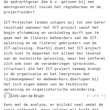
project (plan)? Hoe kun je je project op koers
de opdrachtgever dan b.v. geloven bij een
meningsverschil tussen het regiebureau en de
houden tijdens de uitvoering? Op welke manier
projectleider?
zorg je voor (meer) tevreden stakeholders met
verschillende belangen? Hoe ga je om met
ICT-Projecten leiden volgens mij tot een beter
verschillende soorten weerstand en hoe beheers
resultaat wanneer het ICT-project vanaf het
begin afstemming en verbinding durft aan te
je conflicten? Projectevaluatie en afsluiting met
gaan met de (latere) beheerders van de ICT-
zorg Het voorkomen van de meest
oplossing en de (latere) gebruikers van de
voorkomende valkuilen Take aways (+
ICT-oplossing. Hierbij dient het ICT-project
zich niet te beperken tot alleen het leveren
deelnemers gaan naar huis met eigen POP)
van de technische oplossing, maar het ontfermt
FOCUS DAG 3: REFLECTIE EN VERDIEPING Jouw
zich ook over de veranderingen (processen,
eigen project case of project plan
structuur) die het ICT-project teweeg brengt
Verandermanagement voor projecten
in de organisatie en het leerproces dat
lijnmanagement en medewerkers doorlopen bij
Zelfreflectie op eigen POP en ervaringen Werken
het zich eigen maken van de technische
met kernkwadranten, Belbin en MBTI voor meer
oplossing en organisatorische verandering.
zelf-&mensenkennis Actief luisteren Feedback
Dirk-Jan de Bruijn
25 JAN.‘10
geven en ontvangen / perfection game 14 stijlen
Eens met de analyse, er mislukt veel omdat de
voor het beïnvloeden voor projectmanagers
regie ontbreekt, maar volgens mij heeft dat