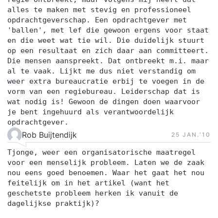
Succesvol overtuigen Effectief omgaan met
alles te maken met stevig en professioneel
opdrachtgeverschap. Een opdrachtgever met
conflicten en onderhandelen Leiderschapsstijlen
'ballen', met lef die gewoon ergens voor staat
en werken met modellen die wel werken zoals
en die weet wat tie wil. Die duidelijk stuurt
Teamontwikkeling (Tuckman), Situationeel leiding
op een resultaat en zich daar aan committeert.
geven (Hersey & Blanchard), Empowerment (JIJ-
Die mensen aanspreekt. Dat ontbreekt m.i. maar
al te vaak. Lijkt me dus niet verstandig om
IK-WIJ model) en Team Effectiviteitsmodel
weer extra bureaucratie erbij te voegen in de
Intervisies in kleine groepen of coaching
vorm van een regiebureau. Leiderschap dat is
gesprekken – Bring Your Critical Case
wat nodig is! Gewoon de dingen doen waarvoor
je bent ingehuurd als verantwoordelijk
Mogelijkheden voor certificering Take aways (+
opdrachtgever.
deelnemers gaan naar huis met eigen POP)
Rob Buijtendijk
25 JAN.‘10
CURSUSMATERIAAL Het trainingsmateriaal voor
de Project Management training bevat
Tjonge, weer een organisatorische maatregel
voor een menselijk probleem. Laten we de zaak
ondersteunende hulpmiddelen om een
nou eens goed benoemen. Waar het gaat het nou
projectplan en een risicoanalyse op te zetten. Het
feitelijk om in het artikel (want het
cursusboek is de bestseller ‘Projectmanagement’
geschetste probleem herken ik vanuit de
dagelijkse praktijk)?
van Roel Grit (editie 8) inclusief project stappen