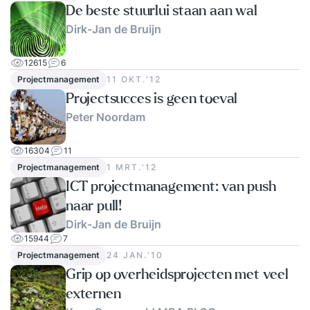
De beste stuurlui staan aan wal
Dirk-Jan de Bruijn
12615
6
Projectmanagement
11 OKT.‘12
Projectsucces is geen toeval
Peter Noordam
16304
11
Projectmanagement
1 MRT.‘12
ICT projectmanagement: van push
naar pull!
Dirk-Jan de Bruijn
15944
7
Projectmanagement
24 JAN.‘10
Grip op overheidsprojecten met veel
externen