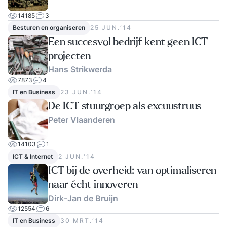
14185
3
Besturen en organiseren
25 JUN.‘14
Een succesvol bedrijf kent geen ICT-
projecten
Hans Strikwerda
7873
4
IT en Business
23 JUN.‘14
De ICT stuurgroep als excuustruus
Peter Vlaanderen
14103
1
ICT & Internet
2 JUN.‘14
ICT bij de overheid: van optimaliseren
naar écht innoveren
Dirk-Jan de Bruijn
12554
6
IT en Business
30 MRT.‘14