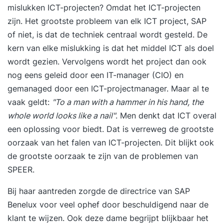
mislukken ICT-projecten?
Omdat het ICT-projecten
waar wanneer aan werkt naar transparantie * Van
zijn. Het grootste probleem van elk ICT project, SAP
voortdurende verstoringen naar focus * Van
of niet, is dat de techniek centraal wordt gesteld. De
klanten op afstand naar co-creatie met jouw
kern van elke mislukking is dat het middel ICT als doel
klant * Officieel het Scrum.org of IIABC.org
wordt gezien. Vervolgens wordt het project dan ook
certificaat halen Waarom Agile Scrum Group? *
nog eens geleid door een IT-manager (CIO) en
Voor IT & non-IT teams * Onze trainers zijn ook
gemanaged door een ICT-projectmanager. Maar al te
coaches in de praktijk * We maken theorie
vaak geldt:
"To a man with a hammer in his hand, the
praktisch * We werken in kleine groepen
whole world looks like a nail"
. Men denkt dat ICT overal
Programma * Scrum theorie leren in interactieve
een oplossing voor biedt. Dat is verreweg de grootste
werkvormen (rollen / meetings / artifacten) *
oorzaak van het falen van ICT-projecten. Dit blijkt ook
Scrum ervaren in een uitgebreide simulatie * De
de grootste oorzaak te zijn van de problemen van
rol van de Scrum Master uitdiepen (coachen /
SPEER.
faciliteren / opleiden / impediments)
Kwaliteitsgarantie * Meer dan 10.000 deelnemers
Bij haar aantreden zorgde de directrice van SAP
getraind * 1.000 recensies met een 8.6 gemiddeld
Benelux voor veel ophef door beschuldigend
naar de
op Springest * Niet goed geld terug Enthousiast?
klant te wijzen
. Ook deze dame begrijpt blijkbaar het