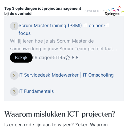
Top 3 opleidingen
ict projectmanagement
POWERED BY
bij de overheid
Scrum Master training (PSMI) IT en non-IT
1
focus
Wil jij leren hoe je als Scrum Master de
samenwerking in jouw Scrum Team perfect laat
lopen? In deze 2-daagse gecertificeerde Scrum
Bekijk
16 dagen
€1195
8.8
Master training (PSMI) leer je alles wat je nodig
hebt. Wil jij leren hoe je als Scrum Master de
IT Servicedesk Medewerker | IT Omscholing
2
samenwerking in jouw team perfect laat lopen? In
deze 2-daagse gecertificeerde Scrum Master
IT Fundamentals
3
training (PSMI) leer je alles wat je nodig hebt.
Waarom deze training? * Van projecten niet halen
naar projecten afronden * Van miscommunicatie
Waarom mislukken ICT-projecten?
naar elkaar verstaan * Van eindeloze meetings
Is er een rode lijn aan te wijzen? Zeker!
Waarom
naar efficiënte overleggen * Van onduidelijk wie