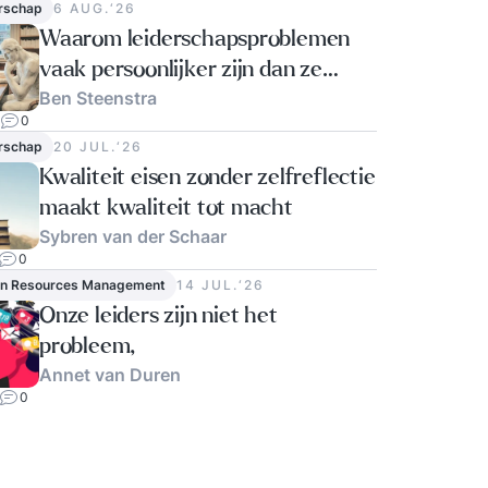
rschap
6 AUG.‘26
Waarom leiderschapsproblemen
vaak persoonlijker zijn dan ze
Ben Steenstra
lijken
0
rschap
20 JUL.‘26
Kwaliteit eisen zonder zelfreflectie
maakt kwaliteit tot macht
Sybren van der Schaar
0
n Resources Management
14 JUL.‘26
Onze leiders zijn niet het
probleem,
Annet van Duren
0