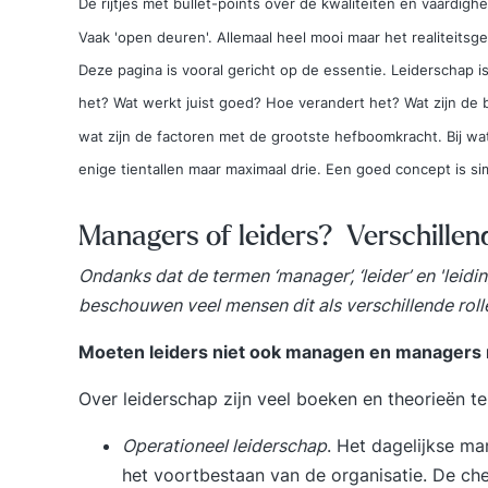
De rijtjes met bullet-points over de kwaliteiten en vaardigh
Vaak 'open deuren'. Allemaal heel mooi maar het realiteitsge
Deze pagina is vooral gericht op de essentie. Leiderschap 
het? Wat werkt juist goed? Hoe verandert het? Wat zijn de b
wat zijn de factoren met de grootste hefboomkracht. Bij wa
enige tientallen maar maximaal drie. Een goed concept is si
Managers of leiders? Verschillend
Ondanks dat de termen ‘manager’, ‘leider’ en 'lei
beschouwen veel mensen dit als verschillende roll
Moeten leiders niet ook managen en managers n
Over leiderschap zijn veel boeken en theorieën te
Operationeel leiderschap
. Het dagelijkse m
het voortbestaan van de organisatie. De c