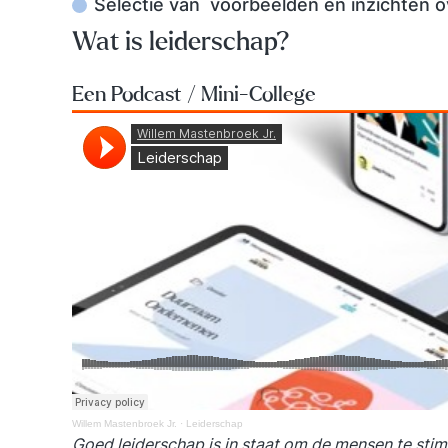
Selectie van voorbeelden en inzichten o
Wat is leiderschap?
Een Podcast / Mini-College
Willem Mastenbroek Jr.
·
Leiderschap
Goed leiderschap is in staat om de mensen te stimu