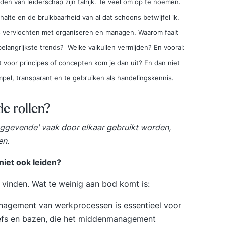
eden van leiderschap zijn talrijk. Te veel om op te noemen.
halte en de bruikbaarheid van al dat schoons betwijfel ik.
is vervlochten met organiseren en managen. Waarom faalt
elangrijkste trends? Welke valkuilen vermijden? En vooral:
t voor principes of concepten kom je dan uit? En dan niet
mpel, transparant en te gebruiken als handelingskennis.
e rollen?
dinggevende' vaak door elkaar gebruikt worden,
en.
iet ook leiden?
 vinden. Wat te weinig aan bod komt is:
anagement van werkprocessen is essentieel voor
hefs en bazen, die het middenmanagement