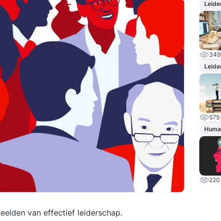
Leide
349
Leide
575
Huma
220
elden van effectief leiderschap.