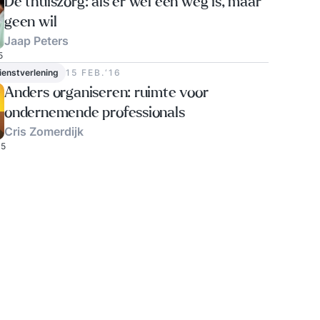
De thuiszorg: als er wel een weg is, maar
geen wil
Jaap Peters
5
dienstverlening
15 FEB.‘16
Anders organiseren: ruimte voor
ondernemende professionals
Cris Zomerdijk
5