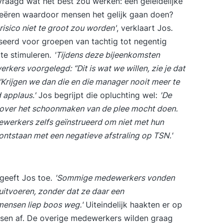
raagd wat het best zou werken: een geleidelijke
reëren waardoor mensen het gelijk gaan doen?
risico niet te groot zou worden'
, verklaart Jos.
seerd voor groepen van tachtig tot negentig
te stimuleren.
'Tijdens deze bijeenkomsten
ers voorgelegd: “Dit is wat we willen, zie je dat
 "Krijgen we dan die en die manager nooit meer te
d applaus.'
Jos begrijpt die opluchting wel:
'De
 over het schoonmaken van de plee mocht doen.
werkers zelfs geïnstrueerd om niet met hun
 ontstaan met een negatieve afstraling op TSN.'
 geeft Jos toe.
'Sommige medewerkers vonden
uitvoeren, zonder dat ze daar een
ensen liep boos weg.'
Uiteindelijk haakten er op
sen af. De overige medewerkers wilden graag