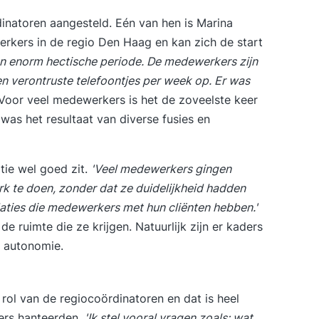
natoren aangesteld. Eén van hen is Marina
erkers in de regio Den Haag en kan zich de start
n enorm hectische periode. De medewerkers zijn
n verontruste telefoontjes per week op. Er was
Voor veel medewerkers is het de zoveelste keer
as het resultaat van diverse fusies en
tie wel goed zit.
'Veel medewerkers gingen
k te doen, zonder dat ze duidelijkheid hadden
elaties die medewerkers met hun cliënten hebben.'
ruimte die ze krijgen. Natuurlijk zijn er kaders
l autonomie.
rol van de regiocoördinatoren en dat is heel
ers hanteerden.
'Ik stel vooral vragen zoals: wat