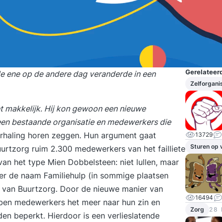
Gerelateerd
de ene op de andere dag veranderde in een
Zelforgani
et makkelijk. Hij kon gewoon een nieuwe
 een bestaande organisatie en medewerkers die
erhaling horen zeggen. Hun argument gaat
13729
Sturen op 
uurtzorg ruim 2.300 medewerkers van het failliete
an het type Mien Dobbelsteen: niet lullen, maar
er de naam Familiehulp (in sommige plaatsen
e van Buurtzorg. Door de nieuwe manier van
16494
bben medewerkers het meer naar hun zin en
Zorg
28 
n beperkt. Hierdoor is een verlieslatende