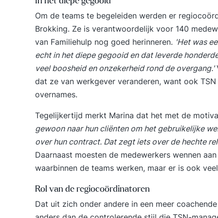
In het diepe gegooid
Om de teams te begeleiden werden er regiocoördi
Brokking. Ze is verantwoordelijk voor 140 medew
van Familiehulp nog goed herinneren.
'Het was ee
echt in het diepe gegooid en dat leverde honderde
veel boosheid en onzekerheid rond de overgang.'
dat ze van werkgever veranderen, want ook TSN w
overnames.
Tegelijkertijd merkt Marina dat het met de motiva
gewoon naar hun cliënten om het gebruikelijke wer
over hun contract. Dat zegt iets over de hechte r
Daarnaast moesten de medewerkers wennen aan de 
waarbinnen de teams werken, maar er is ook vee
Rol van de regiocoördinatoren
Dat uit zich onder andere in een meer coachende 
anders dan de controlerende stijl die TSN-manag