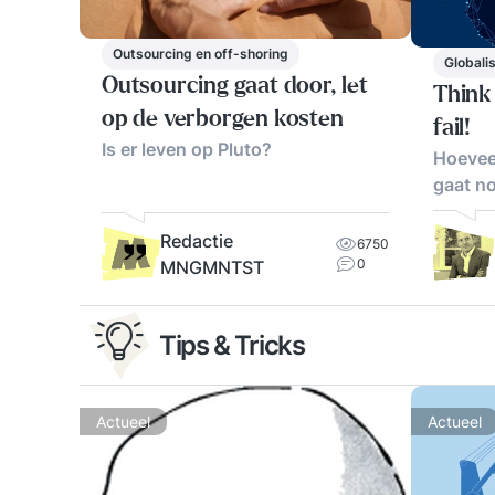
Outsourcing en off-shoring
Globali
Outsourcing gaat door, let
Think 
op de verborgen kosten
fail!
Is er leven op Pluto?
Hoevee
gaat n
Redactie
6750
0
MNGMNTST
Tips & Tricks
Actueel
Actueel