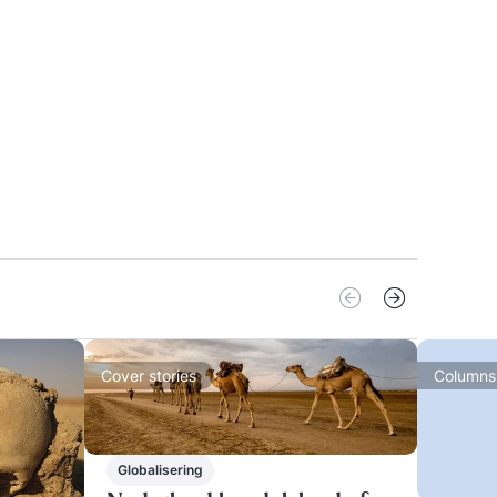
teroverlast en
fomgeving; stedelijke problematiek en
e. De lessen van de cursus zijn
gestemd op het staatsexamen VWO Zo ben
perfect voorbereid als je examen doet. Bij
t begin van de cursus VWO Aardrijkskunde
jg je alle informatie over de onderwerpen
 dit jaar. Voor deze cursus en voor het
amen Aardrijkskunde heb je een recente
gave van de Grote Bosatlas nodig.
Cover stories
Columns
Globalisering