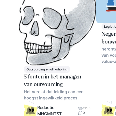
Logisti
Negen
bouwe
heront
van vo
value-
Outsourcing en off-shoring
5 fouten in het managen
van outsourcing
Het vereist dat leiding aan een
hoogst ingewikkeld proces
Redactie
11165
0
MNGMNTST