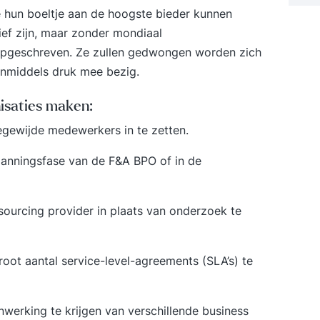
beï
te hun boeltje aan de hoogste bieder kunnen
in 
ief zijn, maar zonder mondiaal
bod
e opgeschreven. Ze zullen gedwongen worden zich
vo
com
 inmiddels druk mee bezig.
tus
de
nisaties maken:
vo
egewijde medewerkers in te zetten.
in 
VWO
planningsfase van de F&A BPO of in de
met
beï
in 
sourcing provider in plaats van onderzoek te
bo
on
Aar
ot aantal service-level-agreements (SLA’s) te
on
de
jaarlijk
erking te krijgen van verschillende business