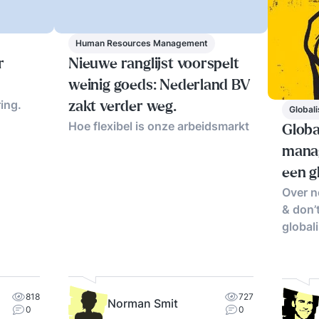
Human Resources Management
r
Nieuwe ranglijst voorspelt
weinig goeds: Nederland BV
ing.
zakt verder weg.
Globali
Hoe flexibel is onze arbeidsmarkt
Globa
mana
een g
Over n
& don’
globali
818
727
Norman Smit
0
0