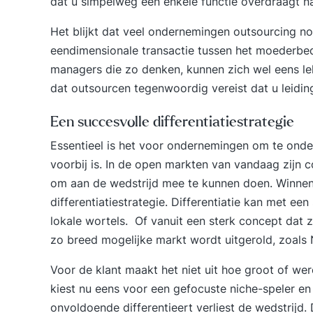
dat u simpelweg een enkele functie overdraagt na
Het blijkt dat veel ondernemingen
outsourcing
nog
eendimensionale transactie tussen het moederbedri
managers die zo denken, kunnen zich wel eens lelij
dat outsourcen tegenwoordig vereist dat u leidin
Een succesvolle differentiatiestrategie
Essentieel is het voor ondernemingen om te onde
voorbij is. In de open markten van vandaag zijn
om aan de wedstrijd mee te kunnen doen. Winnen
differentiatiestrategie. Differentiatie kan met ee
lokale wortels. Of vanuit een sterk concept dat 
zo breed mogelijke markt wordt uitgerold, zoals 
Voor de klant maakt het niet uit hoe groot of were
kiest nu eens voor een gefocuste niche-speler en
onvoldoende differentieert verliest de wedstrijd.