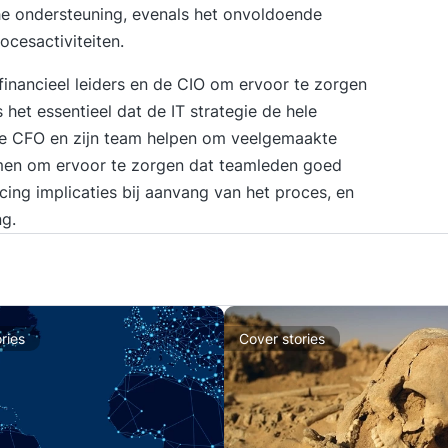
zijn: Gebieden Zuid-Amerika wa
che ondersteuning, evenals het onvoldoende
lee
cesactiviteiten.
urbanisati
af
financieel leiders en de CIO om ervoor te zorgen
je 
 het essentieel dat de IT
strategie
de hele
he
de CFO en zijn team helpen om veelgemaakte
kri
emen om ervoor te zorgen dat teamleden goed
van
cing implicaties bij aanvang van het proces, en
ex
ng.
uit
ries
Cover stories