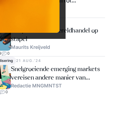
Europese bedrijven tot
Han Driessen
strategische zelfredzaamheid
0
lisering
20 MRT.‘25
Geopolitiek zet wereldhandel op
stapel
Maurits Kreijveld
9
0
lisering
21 AUG.‘24
Snelgroeiende emerging markets
vereisen andere manier van
Redactie MNGMNTST
denken
0