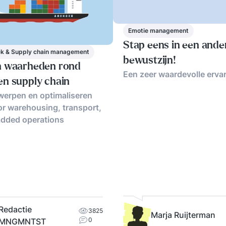
Emotie management
Stap eens in een ande
ek & Supply chain management
bewustzijn!
 waarheden rond
Een zeer waardevolle ervar
n supply chain
werpen en optimaliseren
or warehousing, transport,
added operations
Redactie
3825
Marja Ruijterman
0
MNGMNTST