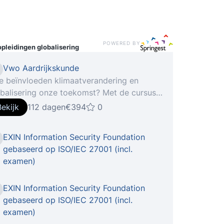
POWERED BY
opleidingen
globalisering
Vwo Aardrijkskunde
e beïnvloeden klimaatverandering en
balisering onze toekomst? Met de cursus
O Aardrijkskunde ontdek je de samenhang
Bekijk
112 dagen
€394
0
sen natu... Bereid je voor op het VWO-
loma Aardrijkskunde complete lesstof +
EXIN Information Security Foundation
mentraining De relatie tussen globalisering
gebaseerd op ISO/IEC 27001 (incl.
 klimaatverandering en de gevolgen
examen)
arvan voor de wereldwijde
edselproductie en eventuele hongersnood
EXIN Information Security Foundation
de toekomst? Dat is een hele kluif. Zelfs op
gebaseerd op ISO/IEC 27001 (incl.
-niveau. Volg de cursus en je weet raad
examen)
 de moeilijkste vraagstukken. Hoe