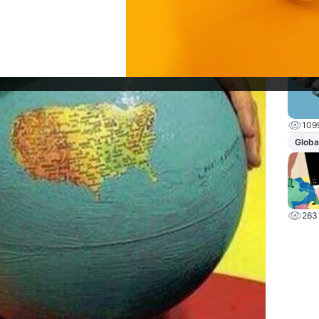
482
Globa
109
Globa
263