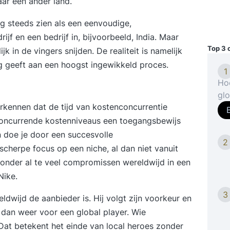
ar een ander land.
 steeds zien als een eenvoudige,
jf en een bedrijf in, bijvoorbeeld, India. Maar
Top 3 
k in de vingers snijden. De realiteit is namelijk
g geeft aan een hoogst ingewikkeld proces.
1
Ho
glo
rkennen dat de tijd van kostenconcurrentie
VW
tus
 concurrende kostenniveaus een toegangsbewijs
dip
 doe je door een succesvolle
2
exa
n scherpe focus op een niche, al dan niet vanuit
en
zonder al te veel compromissen wereldwijd in een
da
Nike.
vo
in 
3
ldwijd de aanbieder is. Hij volgt zijn voorkeur en
VWO
 dan weer voor een global player. Wie
met
 Dat betekent het einde van local heroes zonder