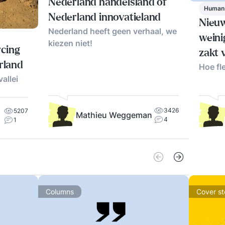
Nederland handelsland of
Human
Nederland innovatieland
Nieuw
Nederland heeft geen verhaal, we
weini
kiezen niet!
rcing
zakt 
rland
Hoe fl
allei
3426
5207
Mathieu Weggeman
4
1
Columns
Cover st