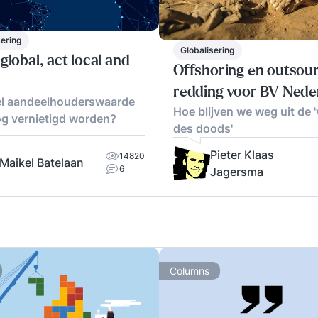
sering
Globalisering
global, act local and
Offshoring en outsou
redding voor BV Nede
l aandeelhouderswaarde
Hoe blijven we weg uit de 'v
og vernietigd worden?
des doods'
Pieter Klaas
14820
Maikel Batelaan
6
Jagersma
Columns