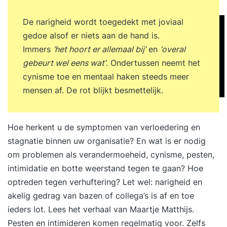
Escalatietrap van Glasl en Wat is
conflictvaardigheid 12.55 - 13.00: Terugblik op de
De narigheid wordt toegedekt met joviaal
ochtend 13.00 - 13.45: Lunch Middagprogramma
gedoe alsof er niets aan de hand is.
13.45 - 15.00: De conflictvriendelijke organisatie
Immers
‘het hoort er allemaal bij’
en
‘overal
(test in reader). Wat is Integraal
gebeurt wel eens wat’
. Ondertussen neemt het
conflictmanagement en wat zijn de
cynisme toe en mentaal haken steeds meer
uitgangspunten? 15.00 - 15.15: Pauze 15.15 -
mensen af. De rot blijkt besmettelijk.
16.40: Overzicht van de hulptroepen. Hoe ziet
Integraal conflictmanagement er globaal uit?
Hoe herkent u de symptomen van verloedering en
Hierbij worden de verbanden tussen de
stagnatie binnen uw organisatie? En wat is er nodig
hulptroepen gelegd. 16.40 - 17.00: Terugblik op
om problemen als verandermoeheid, cynisme, pesten,
dag 1, vooruitblik en huiswerk dag 2 Dag 2
intimidatie en botte weerstand tegen te gaan? Hoe
Ochtendprogramma 09.30 - 10.00: Ontvangst
optreden tegen verhuftering? Let wel: narigheid en
met koffie/thee 10.00 - 10.15: Terugblik op dag 1
akelig gedrag van bazen of collega’s is af en toe
en uitleg van de dag 10.15 - 11.00: Casus vertellen
ieders lot. Lees
het verhaal van Maartje Matthijs
.
en deelnemers vragen hoe er in de organisatie
Pesten en intimideren komen regelmatig voor. Zelfs
mee wordt omgegaan. In groepjes, plenair