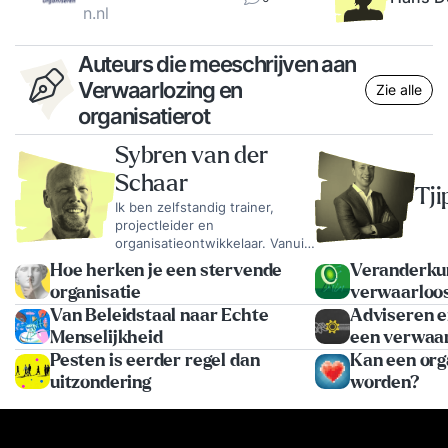
n.nl
Auteurs die meeschrijven aan
Verwaarlozing en
Zie alle
organisatierot
Sybren van der
Schaar
Tji
Ik ben zelfstandig trainer,
projectleider en
organisatieontwikkelaar. Vanuit
mijn technische en
Hoe herken je een stervende
Veranderkun
managementachtergrond help
organisatie
verwaarloos
ik organisaties om leiderschap,
Van Beleidstaal naar Echte
Adviseren e
samenwerking en leren
praktisch te maken. Mijn werk
Menselijkheid
een verwaar
speelt zich af op het snijvlak
Pesten is eerder regel dan
Kan een org
van gedrag, vakmanschap,
uitzondering
worden?
teamontwikkeling en
verandering. Ik vertaal
complexe vraagstukken naar
heldere taal, werkbare