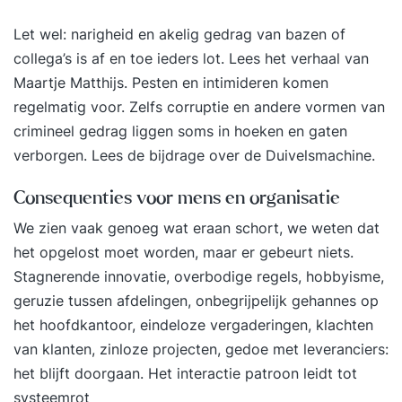
betere resultaten. Het gaat over hoe de signalen
van een escalerend conflict kunnen worden
Let wel: narigheid en akelig gedrag van bazen of
herkend, hoe vanuit een systemische kijk op
collega’s is af en toe ieders lot. Lees
het verhaal van
processen adequaat te reageren, op welk
Maartje Matthijs
. Pesten en intimideren komen
moment welke interventie het meest effect heeft
regelmatig voor. Zelfs corruptie en andere vormen van
en hoe een integraal conflictmanagementsysteem
crimineel gedrag liggen soms in hoeken en gaten
in de organisatie of die van de klant er uit kan
verborgen. Lees de bijdrage over de
Duivelsmachine
.
zien. De training is gebaseerd op cases uit de
praktijk van de trainers. Ook kunnen eigen cases
Consequenties voor mens en organisatie
van deelnemers worden ingebracht. Bij de
We zien vaak genoeg wat eraan schort, we weten dat
oefeningen en nabesprekingen krijgen de
het opgelost moet worden, maar er gebeurt niets.
deelnemers uitgebreid de gelegenheid om
Stagnerende innovatie, overbodige regels, hobbyisme,
ervaring en kennis met elkaar uit te Integraal
geruzie tussen afdelingen, onbegrijpelijk gehannes op
conflictmanagement - Iedereen in en rond de
het hoofdkantoor, eindeloze vergaderingen, klachten
organisatie die te maken heeft met conflicten van
van klanten, zinloze projecten, gedoe met leveranciers:
anderen zowel intern als extern, bijvoorbeeld: -
het blijft doorgaan. Het interactie patroon leidt tot
Leidinggevenden - HRM-functionarissen - OR-
systeemrot