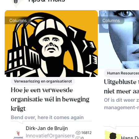
Columns
Columns
Human Resource
Verwaarlozing en organisatierot
Uitgebluste t
Hoe je een verweesde
niet meer a
organisatie wél in beweging
Of is dit weer
management-m
krijgt
Bend over, here it comes again
Dirk-Jan de Bruijn
16812
InnovatiefOrganisere
Hans D
0