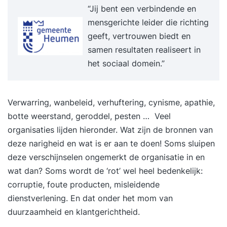
“Jij bent een verbindende en
proactief of reactief ICM te implementeren in een
mensgerichte leider die richting
organisatie waar al conflicten zijn Kijk voor een
geeft, vertrouwen biedt en
beschrijving van de opleiding in onze brochure
samen resultaten realiseert in
(https://www.merlijngroep.nl/?
het sociaal domein.”
redirect_sf=a0ZJz000001Ug1FMAS). Dag 1
Ochtendprogramma 09.30 - 10.00: Ontvangst
met koffie/thee, informeel kennismaken met
Verwarring, wanbeleid, verhuftering, cynisme, apathie,
trainers en collega deelnemers 10.00 - 10.15:
botte weerstand, geroddel, pesten … Veel
Uitleg van de dag, huishoudelijke afspraken,
organisaties lijden hieronder. Wat zijn de bronnen van
inventarisatie persoonlijke aandachtspunten,
deze narigheid en wat is er aan te doen! Soms sluipen
ervaringen en leerdoelen o.a. op basis van de
deze verschijnselen ongemerkt de organisatie in en
digitale voorbereidingsformulieren 10.15 - 11.00:
wat dan? Soms wordt de ‘rot’ wel heel bedenkelijk:
Biografische analyse van conflicten. Hoe gingen
corruptie, foute producten, misleidende
jullie vroeger thuis met conflicten om en hoe doe
dienstverlening. En dat onder het mom van
je het nu? Verschilt je aanpak per situatie? 11.00 -
duurzaamheid en klantgerichtheid.
11.15: Pauze 11.15 - 12.55: Conflictstijlen;