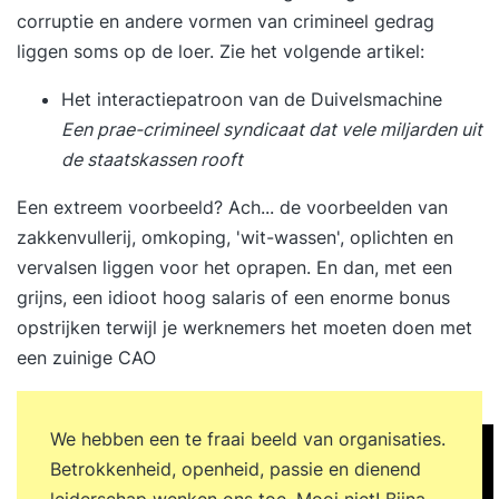
corruptie en andere vormen van crimineel gedrag
bespreken. 11.00 - 11.15: Pauze 11.15 - 12.55:
liggen soms op de loer. Zie het volgende artikel:
Systemisch werken: wat is het en uitleg
systemische principes. Eigen casus in groepjes
Het interactiepatroon van de Duivelsmachine
bespreken. Hoe zou je het vanuit de systemische
Een prae-crimineel syndicaat dat vele miljarden uit
principes aanpakken? 12.55 – 13.00: Terugblik op
de staatskassen rooft
de ochtend 13.00 - 13.45: Lunch
Middagprogramma 13.45 - 15.00: Verlies- en
Een extreem voorbeeld? Ach... de voorbeelden van
winstbalans van conflicten en van een integraal
zakkenvullerij, omkoping, 'wit-wassen', oplichten en
conflictmanagementsysteem (ICM). Hoe ziet een
vervalsen liggen voor het oprapen. En dan, met een
ICM er idealiter uit? Stroomschema 15.00 – 15.15:
grijns, een idioot hoog salaris of een enorme bonus
Pauze 15.15 – 16.40: Hoe kan een ICM in jouw
opstrijken terwijl je werknemers het moeten doen met
organisatie eruit zien? Systemische invloed bij
een zuinige CAO
veranderingen (te verwachten hobbels op de
weg) 16.40 – 17.00: Terugblik op de training, de
We hebben een te fraai beeld van organisaties.
leerdoelen en het geleerde, feedback deelnemers,
Betrokkenheid, openheid, passie en dienend
digitale evaluatie en ontvangst
leiderschap wenken ons toe. Mooi niet! Bijna