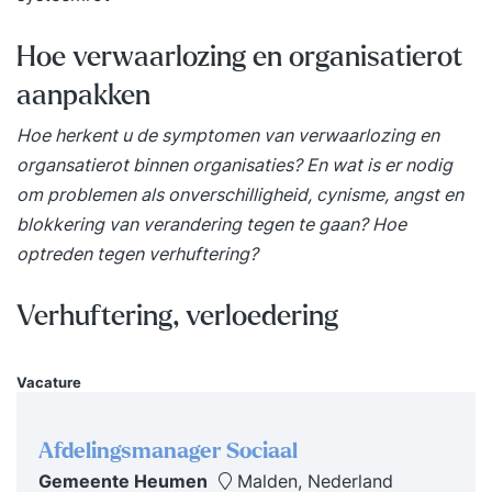
leden - Bedrijfsartsen - Vertrouwenspersonen -
Advocaten - Maatschappelijk werker - Het
Hoe verwaarlozing en organisatierot
signaleren en identificeren van conflicten en
aanpakken
ongewenst gedrag - Conflictstijlen en de eigen
voorkeur van het omgaan met conflicten. - Een
Hoe herkent u de symptomen van verwaarlozing en
conflictvriendelijke organisatie - Wat integraal
organsatierot binnen organisaties? En wat is er nodig
conflictmanagement is - Welke hulptroepen
om problemen als onverschilligheid, cynisme, angst en
ingeschakeld kunnen worden en welke verbanden
blokkering van verandering tegen te gaan? Hoe
hiertussen kunnen worden gelegd - Het
optreden tegen verhuftering?
toepassen van conflictmanagement in de praktijk
- Systemisch werken en het identificeren van
Verhuftering, verloedering
systemen en de systemische werking in en rond
de organisatie - Wat een integraal
Vacature
conflictmanagementsysteem (ICM) inhoudt en
wat de kosten en baten zijn - Het beoordelen van
Afdelingsmanager Sociaal
het ICM van de eigen organisatie en eventueel bij
Gemeente Heumen
Malden, Nederland
te stellen of een eigen ICM te ontwikkelen Hoe