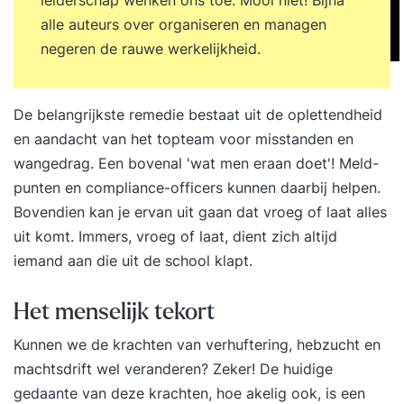
deelnemingscertificaten. Voor deelname aan
alle auteurs over organiseren en managen
deze training is geen specifieke vooropleiding
negeren de rauwe werkelijkheid.
vereist. - PE: 24 PE, categorie 2
De belangrijkste remedie bestaat uit de oplettendheid
en aandacht van het topteam voor misstanden en
wangedrag. Een bovenal 'wat men eraan doet'! Meld-
punten en compliance-officers kunnen daarbij helpen.
Bovendien kan je ervan uit gaan dat vroeg of laat alles
uit komt. Immers, vroeg of laat, dient zich altijd
iemand aan die uit de school klapt.
Het menselijk tekort
Kunnen we de krachten van verhuftering, hebzucht en
machtsdrift wel veranderen? Zeker! De huidige
gedaante van deze krachten, hoe akelig ook, is een