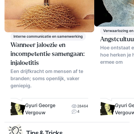
Verwaarlozing en 
Interne communicatie en samenwerking
Angstcultuu
Wanneer jaloezie en
Hoe ontstaat e
incompetentie samengaan:
hoe herken je 
ermee om
injaloetitis
Een drijfkracht om mensen af te
branden; soms openlijk, vaker
geniepig.
Gyuri G
Gyuri George
28464
4
Vergou
Vergouw
Tips & Tricks