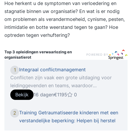
Hoe herkent u de symptomen van verloedering en
stagnatie binnen uw organisatie? En wat is er nodig
om problemen als verandermoeheid, cynisme, pesten,
intimidatie en botte weerstand tegen te gaan? Hoe
optreden tegen verhuftering?
Top 3 opleidingen
verwaarlozing en
POWERED BY
organisatierot
Integraal conflictmanagement
1
Conflicten zijn vaak een grote uitdaging voor
leidinggevenden en teams, waardoor
onwenselijke processen ontstaan zoals
Bekijk
16 dagen
€1195
0
verwaarlozing van teams en medewerkers, hoog
ziekteverzuim, disfunctioneel gedrag In deze
Training Getraumatiseerde kinderen met een
2
tweedaagse leer je hoe je conflicten kunt
verstandelijke beperking: Helpen bij herstel
benutten voor effectievere samenwerking en