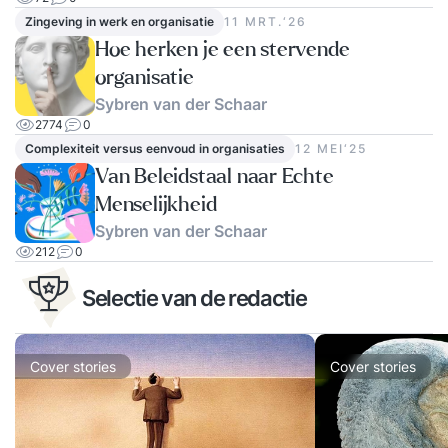
Zingeving in werk en organisatie
11 MRT.‘26
Hoe herken je een stervende
organisatie
Sybren van der Schaar
2774
0
Complexiteit versus eenvoud in organisaties
12 MEI‘25
Van Beleidstaal naar Echte
Menselijkheid
Sybren van der Schaar
212
0
Selectie van de redactie
Cover stories
Cover stories