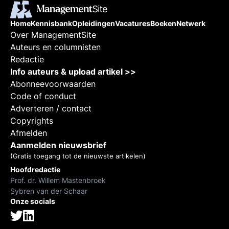
interventies en concrete
beweging in de dagelijkse
Home
Kennisbank
Opleidingen
Vacatures
Boeken
Netwerk
praktijk. Mijn rode draad is
verbonden samenwerken:
Over ManagementSite
mensen helpen eigenaarschap
Auteurs en columnisten
nemen, elkaar beter verstaan
Redactie
en verandering laten landen in
gedrag.
Info auteurs & upload artikel >>
Abonneevoorwaarden
Code of conduct
Adverteren / contact
Copyrights
Afmelden
Aanmelden nieuwsbrief
(Gratis toegang tot de nieuwste artikelen)
Hoofdredactie
Prof. dr. Willem Mastenbroek
Sybren van der Schaar
Onze socials