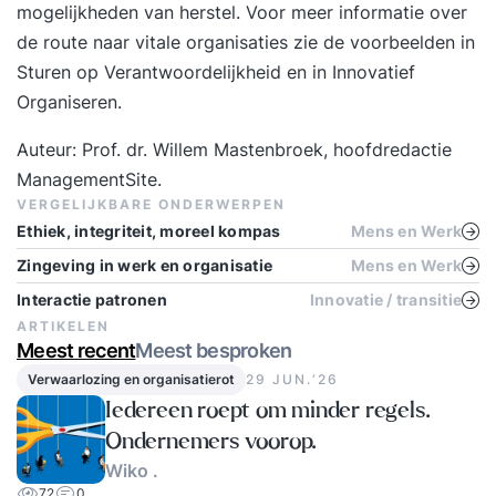
mogelijkheden van herstel. Voor meer informatie over
de route naar vitale organisaties zie de voorbeelden in
Sturen op Verantwoordelijkheid
en in
Innovatief
Organiseren
.
Auteur: Prof. dr. Willem Mastenbroek, hoofdredactie
ManagementSite.
VERGELIJKBARE ONDERWERPEN
Ethiek, integriteit, moreel kompas
Mens en Werk
Zingeving in werk en organisatie
Mens en Werk
Interactie patronen
Innovatie / transitie
ARTIKELEN
Meest recent
Meest besproken
Verwaarlozing en organisatierot
29 JUN.‘26
Iedereen roept om minder regels.
Ondernemers voorop.
Wiko .
72
0