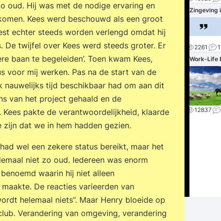
o oud. Hij was met de nodige ervaring en
Zingeving 
ekomen. Kees werd beschouwd als een groot
oest echter steeds worden verlengd omdat hij
. De twijfel over Kees werd steeds groter. Er
2261
1
re baan te begeleiden’. Toen kwam Kees,
Work-Life 
us voor mij werken. Pas na de start van de
ijk nauwelijks tijd beschikbaar had om aan dit
ns van het project gehaald en de
12837
. Kees pakte de verantwoordelijkheid, klaarde
te zijn dat we in hem hadden gezien.
 had wel een zekere status bereikt, maar het
elemaal niet zo oud. Iedereen was enorm
benoemd waarin hij niet alleen
maakte. De reacties varieerden van
wordt helemaal niets”. Maar Henry bloeide op
club. Verandering van omgeving, verandering