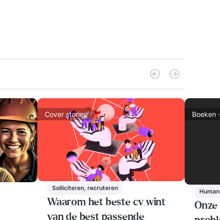
Cover stories
Boeken 
Solliciteren, recruteren
Human
Waarom het beste cv wint
Onze l
van de best passende