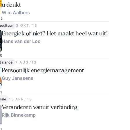
u denkt
Wim Aalbers
5
ecultuur
3 OKT.‘13
Energiek of niet? Het maakt heel wat uit!
Hans van der Loo
0
Balance
7 AUG.‘13
Persoonlijk energiemanagement
Guy Janssens
1
isie
15 APR.‘13
Veranderen vanuit verbinding
Rijk Binnekamp
1