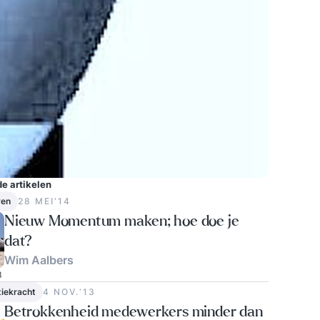
e artikelen
ven
28 MEI‘14
Nieuw Momentum maken; hoe doe je
dat?
Wim Aalbers
3
iekracht
4 NOV.‘13
Betrokkenheid medewerkers minder dan