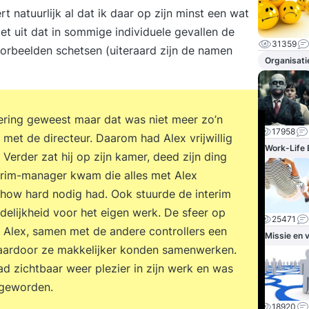
rt natuurlijk al dat ik daar op zijn minst een wat
et uit dat in sommige individuele gevallen de
31359
oorbeelden schetsen (uiteraard zijn de namen
Organisati
ering geweest maar dat was niet meer zo’n
17958
met de directeur. Daarom had Alex vrijwillig
Work-Life 
Verder zat hij op zijn kamer, deed zijn ding
erim-manager kwam die alles met Alex
how hard nodig had. Ook stuurde de interim
lijkheid voor het eigen werk. De sfeer op
25471
 Alex, samen met de andere controllers een
Missie en v
waardoor ze makkelijker konden samenwerken.
d zichtbaar weer plezier in zijn werk en was
 geworden.
18920