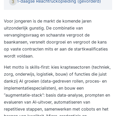
1-daagse Reachtruckopleiding (gevorderd)
3
verschillende soorten ladingen over speciale
oefenparcours wordt gereden, zal de cursist
gevoel krijgen hoe een reachtruck bestuurd dient
Voor jongeren is de markt de komende jaren
te worden. We richten ons met 10 uur praktijktijd
uitzonderlijk gunstig. De combinatie van
op de praktijk en veiligheid. Wijzen cursisten op
vervangingsvraag en schaarste vergroot de
gevaren en leren ze ten alle tijden goed om zich
baankansen, versnelt doorgroei en vergroot de kans
heen te kijken. Door de uitgekiende en
op vaste contracten mits er aan de startkwalificaties
didactische opbouw van de cursus in 2
wordt voldaan.
aaneengesloten dagen (07.00 - 14.30 uur) zijn
Het motto is skills-first: kies kraptesectoren (techniek,
ook de onervaren reachtruckchauffeurs in staat
zorg, onderwijs, logistiek, bouw) of functies die juist
om aan het eind van de opleiding veilig en
dankzij AI groeien (data-gedreven rollen, proces- en
verantwoord met de reachtruck te rijden en het
implementatiespecialisten), en bouw een
reachtruckcertificaat te verdienen.
“augmentatie-stack”: basis data-analyse, prompten en
Elektropallettruck en stapelaar vormen een vast
evalueren van AI-uitvoer, automatiseren van
onderdeel van deze cursus. Bij een voldoende
repetitieve stappen, samenwerken met cobots en het
resultaat voor de opdrachten ontvangt u voor