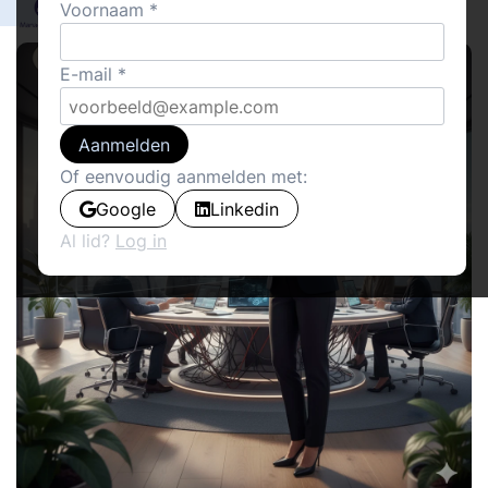
0
Voornaam
Management Pro
32
E-mail
Aanmelden
Of eenvoudig aanmelden met:
Google
Linkedin
Al lid?
Log in