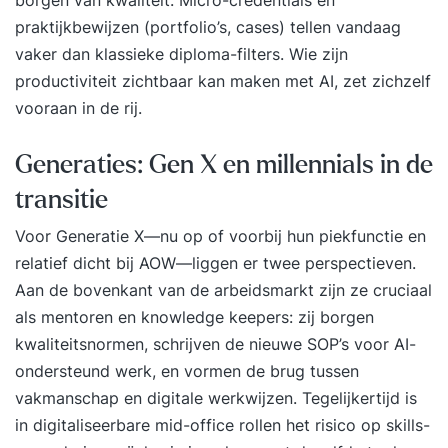
borgen van kwaliteit. Micro-credentials en
deze voertuigen een GRATIS certificaat. Lees
praktijkbewijzen (portfolio’s, cases) tellen vandaag
ervaringen over BLOM opleidingen's training
vaker dan klassieke diploma-filters. Wie zijn
Basisopleiding Reachtruck (beginner) op
productiviteit zichtbaar kan maken met AI, zet zichzelf
Springest... Voor wie is deze opleiding? Deze
vooraan in de rij.
reachtruckopleiding is als basisopleiding bedoeld
voor (Engelstalige) medewerkers die nog geen
Generaties: Gen X en millennials in de
enkele ervaring op een reachtruck hebben.
Programma De opleidingsduur bedraagt 2 lange
transitie
dagen, van 07.00 uur tot 14.30 uur, waarbij de
Voor Generatie X—nu op of voorbij hun piekfunctie en
nadruk met 10 uur praktijktijd op de praktijk
relatief dicht bij AOW—liggen er twee perspectieven.
ligt. De theorie reachtruck zal op dag 2 digitaal
Aan de bovenkant van de arbeidsmarkt zijn ze cruciaal
afgetoetst worden. Wat ga je leren? visueel
als mentoren en knowledge keepers: zij borgen
inspecteren en de werking van de reachtruck
kwaliteitsnormen, schrijven de nieuwe SOP’s voor AI-
controleren via een LMRA (video) het vaardig
ondersteund werk, en vormen de brug tussen
sturen met een reachtruck het stapelen van losse
vakmanschap en digitale werkwijzen. Tegelijkertijd is
pallets het juist voordraaien met een reachtruck
in digitaliseerbare mid-office rollen het risico op skills-
pallets uit de stellingen halen tot 4 hoog (video)