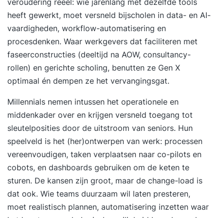
veroudering reëel: wie jarenlang met dezelfde tools
stapelen van gaasboxen en koud stapelen van
heeft gewerkt, moet versneld bijscholen in data- en AI-
IBC's (video) de juiste manier om pallets in een
vaardigheden, workflow-automatisering en
inrijstelling te plaatsen het oppakken en
procesdenken. Waar werkgevers dat faciliteren met
hanteren van een brede lading het manouvreren
faseerconstructies (deeltijd na AOW, consultancy-
met een brede balk (video) het veilig laden van
rollen) en gerichte scholing, benutten ze Gen X
trailers en gebruik kopschot (video) parkeren op
optimaal én dempen ze het vervangingsgat.
de juist plek en gebruik parkeerrem lading
stapelen met EPT/stapelaar en veilig wegzetten
Millennials nemen intussen het operationele en
in stelling Extra Elektropallettruck en stapelaar
middenkader over en krijgen versneld toegang tot
vormen een vast onderdeel van deze cursus. Bij
sleutelposities door de uitstroom van seniors. Hun
een voldoende resultaat voor de opdrachten,
speelveld is het (her)ontwerpen van werk: processen
ontvangt u, zonder extra kosten, ook voor deze
vereenvoudigen, taken verplaatsen naar co-pilots en
voertuigen een certificaat. Wat is de waarde van
cobots, en dashboards gebruiken om de keten te
een reachtruckcertificaat? Een
sturen. De kansen zijn groot, maar de change-load is
reachtruckopleiding zal de kosten en veiligheid
dat ook. Wie teams duurzaam wil laten presteren,
positief beïnvloeden. Bovendien is een
moet realistisch plannen, automatisering inzetten waar
onderneming in het kader van de Arbo-wet