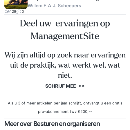
Willem E.A.J. Scheepers
slimme migranten'.
129
0
Deel uw ervaringen op
ManagementSite
Wij zijn altijd op zoek naar ervaringen
uit de praktijk, wat werkt wel, wat
niet.
SCHRIJF MEE >>
Als u 3 of meer artikelen per jaar schrijft, ontvangt u een gratis
pro-abonnement twv €200,--
Meer over Besturen en organiseren