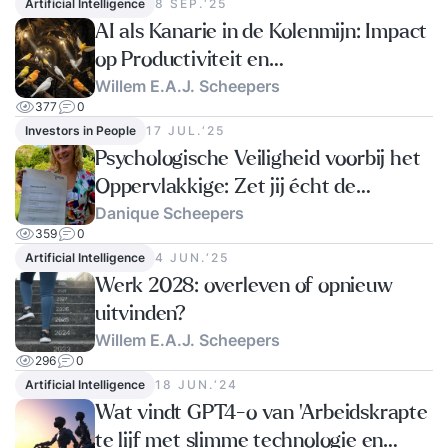
Artificial Intelligence
8 SEP.‘25
AI als Kanarie in de Kolenmijn: Impact
op Productiviteit en
Willem E.A.J. Scheepers
Werkgelegenheid; Bezorgdheid
377
0
versus Optimisme.
Investors in People
17 JUL.‘25
Psychologische Veiligheid voorbij het
Oppervlakkige: Zet jij écht de
Danique Scheepers
volgende stap?
359
0
Artificial Intelligence
4 JUN.‘25
Werk 2028: overleven of opnieuw
uitvinden?
Willem E.A.J. Scheepers
296
0
Artificial Intelligence
18 JUN.‘24
Wat vindt GPT4-o van 'Arbeidskrapte
te lijf met slimme technologie en