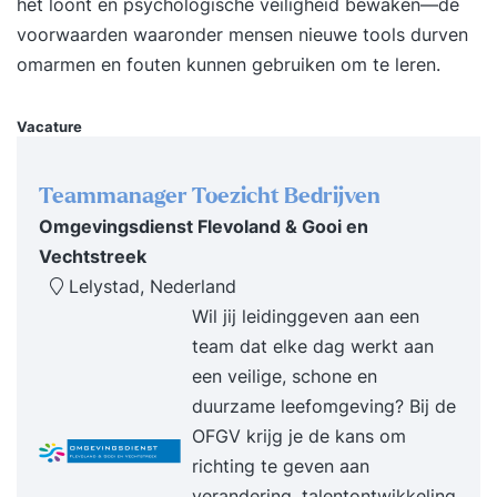
het loont en psychologische veiligheid bewaken—de
verplicht de betreffende werknemers grondig te
voorwaarden waaronder mensen nieuwe tools durven
laten instrueren ook met betrekking tot
omarmen en fouten kunnen gebruiken om te leren.
reachtruck en veiligheid. Deze opleiding wordt
standaard afgesloten met een BLOM-
Vacature
veiligheidsexamen. Alle reachtruckcertificaten
hebben een geldigheidsduur van 5 jaar. Met een 1
Teammanager Toezicht Bedrijven
daagse heftruckopleiding kunt u ook het
Omgevingsdienst Flevoland & Gooi en
heftruckcertificaat behalen.
Vechtstreek
Lelystad, Nederland
Wil jij leidinggeven aan een
team dat elke dag werkt aan
een veilige, schone en
duurzame leefomgeving? Bij de
OFGV krijg je de kans om
richting te geven aan
verandering, talentontwikkeling