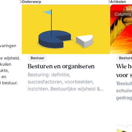
Onderwerp
Artikelen
Columns
rvaringen
e wijsheid.
Bestuur
Besture
kuilen
Besturen en organiseren
Wie h
ukte,
Besturing: definitie,
voor 
n en
succesfactoren, voorbeelden,
d bestuur.
'Beslui
inzichten. Bestuurlijke wijsheid &
schuive
bestuurlijke ellende in
gedrag
organisaties: hoe aanpakken.
Trends en tips.