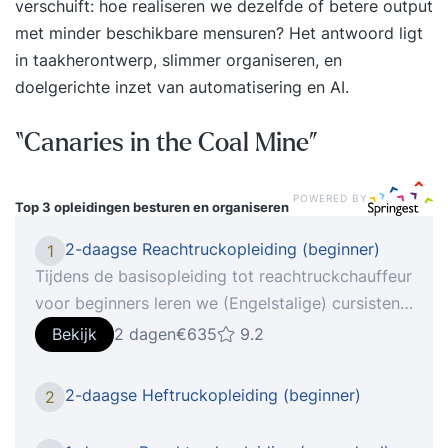
verschuift: hoe realiseren we dezelfde of betere output
met minder beschikbare mensuren? Het antwoord ligt
in taakherontwerp, slimmer organiseren, en
doelgerichte inzet van automatisering en AI.
“Canaries in the Coal Mine”
POWERED BY
Top 3 opleidingen
besturen en organiseren
2-daagse Reachtruckopleiding (beginner)
1
Tijdens de basisopleiding tot reachtruckchauffeur
voor beginners leren we (Engelstalige) cursisten
een reachtruck te besturen en tot in de puntjes te
Bekijk
2 dagen
€635
9.2
beheersen. Het besturen van een reachtruck voelt
vaak onnatuurlijk, omdat er gereden wordt in een
2-daagse Heftruckopleiding (beginner)
2
zijwaartse richting. Met verschillende opdrachten
waarin pallets worden verplaatst en met