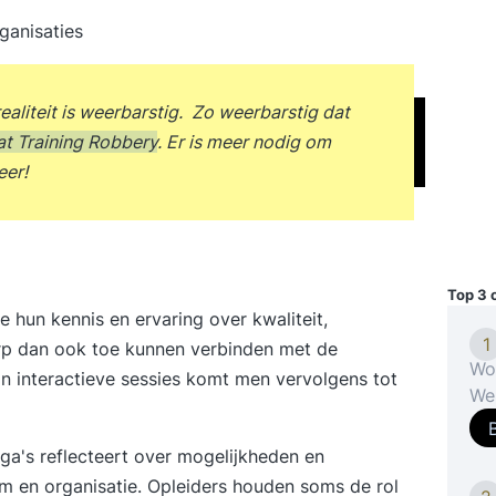
rganisaties
realiteit is weerbarstig. Zo weerbarstig dat
at Training Robbery
. Er is meer nodig om
eer!
Top 3 
ie hun kennis en ervaring over kwaliteit,
1
werp dan ook toe kunnen verbinden met de
Wo
In interactieve sessies komt men vervolgens tot
Wer
MB
uit
ga's reflecteert over mogelijkheden en
wa
am en organisatie. Opleiders houden soms de rol