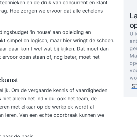
 technieken en de druk van concurrent en klant
rag. Hoe zorgen we ervoor dat alle echelons
La
op
ingsbudget ‘in house’ aan opleiding en
U 
nkt simpel en logisch, maar hier wringt de schoen.
an
ge
maar daar komt wel wat bij kijken. Dat moet dan
Ma
rvoor open staan of, nog beter, moet het
op
vo
wo
oekomst
S
kelijk. Om de vergaarde kennis of vaardigheden
iet alleen het individu; ook het team, de
Leren met elkaar op de werkplek wordt al
van leren. Van een echte doorbraak kunnen we
 naar de basis.