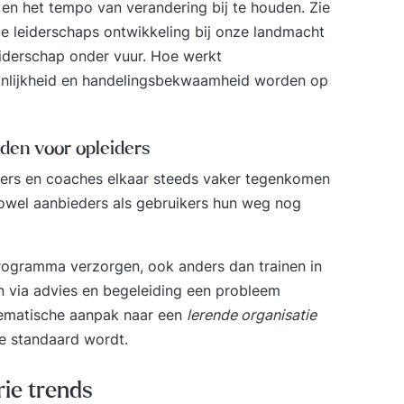
 en het tempo van verandering bij te houden. Zie
he
De leiderschaps ontwikkeling bij onze landmacht
le
Do
iderschap onder vuur. Hoe werkt
pr
nlijkheid en handelingsbekwaamheid worden op
intere
MBO
opl
den voor opleiders
Me
ainers en coaches elkaar steeds vaker tegenkomen
Zor
zowel aanbieders als gebruikers hun weg nog
Pra
rogramma verzorgen, ook anders dan trainen in
an via advies en begeleiding een probleem
tematische aanpak naar een
lerende organisatie
de standaard wordt.
rie trends