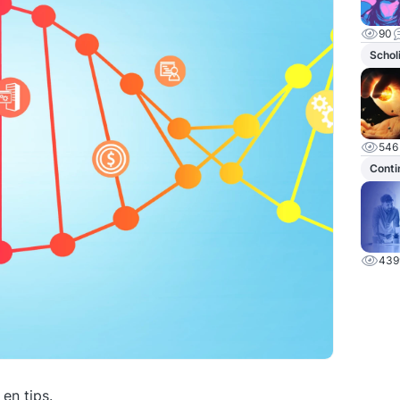
90
Schol
546
Conti
439
en tips.