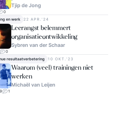
Tjip de Jong
jonge professionals?
0
ing en werk
22 APR.‘24
Leerangst belemmert
organisatieontwikkeling
Sybren van der Schaar
0
nue resultaatverbetering
10 OKT.‘23
Waarom (veel) trainingen niet
werken
Michaël van Leijen
9
1