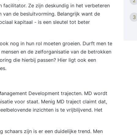
2
weg
facilitator. Ze zijn deskundig in het verbeteren
dwa
 van de besluitvorming. Belangrijk want de
kri
3
iaal kapitaal - is een sleutel tot beter
ge
‘Ge
je 
ok nog in hun rol moeten groeien. Durft men te
ver
 mensen en de zelforganisatie van de betrokken
tea
ing die hierbij passen? Hier ligt ook een
opl
9-d
es.
(basis): Leer pr
sig
zow
 Management Development trajecten. MD wordt
me
satie voor staat. Menig MD traject claimt dat,
oud
elbelovende inzichten is te vrijblijvend. Het
pos
ped
(basis
 schaars zijn is er een duidelijke trend. Men
bas