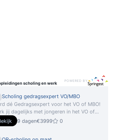
POWERED BY
opleidingen
scholing en werk
Scholing gedragsexpert VO/MBO
rd dé Gedragsexpert voor het VO of MBO!
k jij dagelijks met jongeren in het VO of
O, maar merk je dat hun gedrag steeds
Bekijk
9 dagen
€3999
0
dagender wordt? Vraag je je wel eens af
arom sommige leerlingen ineens
OR-scholing op maat