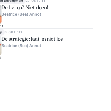
nt Development
27 OKT.‘11
De hei op? Niet doen!
Beatrice (Bea) Annot
11
ap
6 OKT.‘11
De strategie: laat 'm niet los
Beatrice (Bea) Annot
8