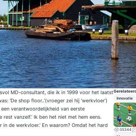
Gerelateerd
vol MD-consultant, die ik in 1999 voor het laatst
Innovatie
s: ‘De shop floor..’(vroeger zei hij ‘werkvloer’)
is een verantwoordelijkheid van eerste
 rest vanzelf.’ Ik ben het niet met hem eens.
er in de werkvloer.’ En waarom? Omdat het hard
35344