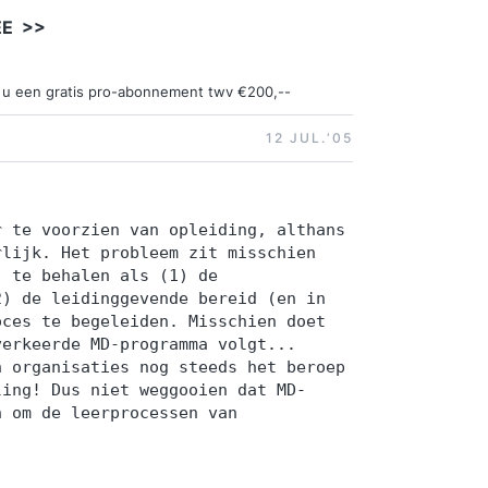
EE >>
ngt u een gratis pro-abonnement twv €200,--
12 JUL.‘05
r te voorzien van opleiding, althans
rlijk. Het probleem zit misschien
, te behalen als (1) de
2) de leidinggevende bereid (en in
oces te begeleiden. Misschien doet
verkeerde MD-programma volgt...
n organisaties nog steeds het beroep
ling! Dus niet weggooien dat MD-
n om de leerprocessen van