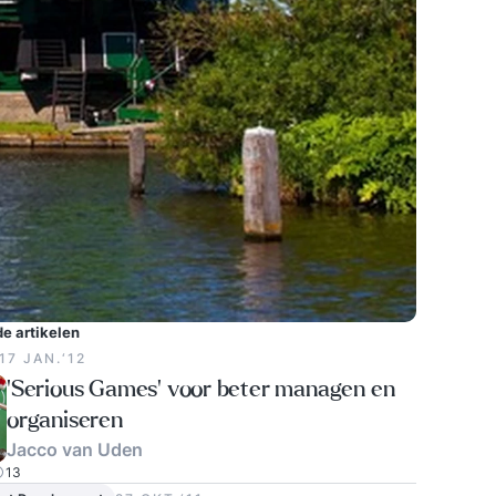
e artikelen
17 JAN.‘12
'Serious Games' voor beter managen en
organiseren
Jacco van Uden
13