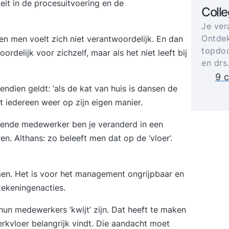
teit in de procesuitvoering en de
Coll
Je ver
Ontdek
en men voelt zich niet verantwoordelijk. En dan
topdoc
delijk voor zichzelf, maar als het niet leeft bij
en drs
9 c
ndien geldt: ‘als de kat van huis is dansen de
t iedereen weer op zijn eigen manier.
kende medewerker ben je veranderd in een
en. Althans: zo beleeft men dat op de ‘vloer’.
en. Het is voor het management ongrijpbaar en
dtekeningenacties.
n hun medewerkers ‘kwijt’ zijn. Dat heeft te maken
kvloer belangrijk vindt. Die aandacht moet