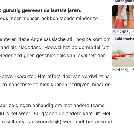
Manageme
o gunstig geweest de laatste jaren.
Steeds meer mensen hebben steeds minder te
12458
 hanteren deze Angelsaksische stijl nog te kort om
Leidersch
en land als Nederland. Hoewel het poldermodel ‘uit’
t Nederland geen geschiedenis van loyaliteit aan
4263
-bevel’-karakter. Het effect daarvan verdwijnt na
s ‘no nonsense’-politiek kunnen bedrijven, maar de
 maar ze gingen onhandig om met andere teams,
Nu is het weer 180 graden de andere kant uit. Het
 resultaatverantwoordelijk) werd met het onkruid