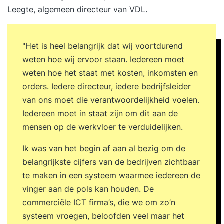
Leegte
, algemeen directeur van VDL.
en openheid binnen High Performance
Leadership. Leiderschapsgedrag tonen dat jouw
geloofwaardigheid en betrouwbaarheid versterkt.
"Het is heel belangrijk dat wij voortdurend
Een high performance cultuur creëren op basis
weten hoe wij ervoor staan. Iedereen moet
van veiligheid en transparantie. Eerlijk en
weten hoe het staat met kosten, inkomsten en
constructief feedback geven vanuit radicale
orders. Iedere directeur, iedere bedrijfsleider
openheid en betrokkenheid. Vertrouwen
van ons moet die verantwoordelijkheid voelen.
vergroten door kwetsbaar en authentiek
Iedereen moet in staat zijn om dit aan de
leiderschap. Congruent en integer handelen
mensen op de werkvloer te verduidelijken.
vanuit jouw voorbeeldfunctie. Jouw GAP-analyse
herzien. Formuleren van persoonlijke leerdoelen
Ik was van het begin af aan al bezig om de
en actiepunten voor de komende periode. 17:00
belangrijkste cijfers van de bedrijven zichtbaar
uur Einde training Dag 3 09:30 uur Start training
te maken in een systeem waarmee iedereen de
Terugkoppeling tussentijdse opdracht: High
vinger aan de pols kan houden. De
Performance Casus. Analyseren van
commerciële ICT firma’s, die we om zo’n
teamdynamiek en effectiviteit. Gedrag
systeem vroegen, beloofden veel maar het