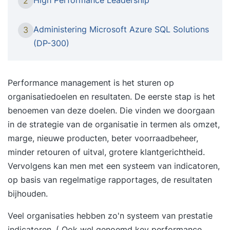
2
soms wordt ervaren als werklast, met alle
gevolgen van dien. In de training ‘High
Administering Microsoft Azure SQL Solutions
3
Performance Leadership’ leer je hoe je van een
(DP-300)
high demanding omgeving een high performing
teamcultuur maakt. Je ontdekt hoe jij als leider
een cruciale rol speelt in het creëren van focus,
Performance management is het sturen op
energie en duurzame resultaten, en hoe je een
organisatiedoelen en resultaten. De eerste stap is het
team bouwt dat langdurig op topniveau
benoemen van deze doelen. Die vinden we doorgaan
presteert. Iets voor jou De training ‘High
in de strategie van de organisatie in termen als omzet,
Performance Leadership’ is bestemd voor
marge, nieuwe producten, beter voorraadbeheer,
ervaren leidinggevenden en managers die hun
minder retouren of uitval, grotere klantgerichtheid.
team naar een hoger prestatieniveau willen
Vervolgens kan men met een systeem van indicatoren,
brengen. Wat deze vierdaagse training uniek
op basis van regelmatige rapportages, de resultaten
maakt Tijdens de training ‘High Performance
bijhouden.
Leadership’ combineer je inzichten uit
Veel organisaties hebben zo'n systeem van
prestatie
psychologie, leiderschap en performance
indicatoren
, ( Ook wel genoemd key performance
management. Je leert hoe je druk omzet in