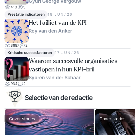
Gyuri George Vergouw
410
5
Prestatie indicatoren
18 JUN.‘26
Het failliet van de KPI
Roy van den Anker
3987
2
Kritische succesfactoren
17 JUN.‘26
Waarom succesvolle organisaties
vastlopen in hun KPI-bril
Sybren van der Schaar
934
2
Selectie van de redactie
Cover stories
Cover stories