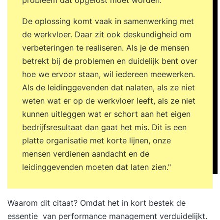
probleem dat opgelost moet worden.
leiderschap. Jouw persoonlijke leerreis in beeld
De oplossing komt vaak in samenwerking met
brengen. Jouw GAP-analyse herzien. Evaluatie
de werkvloer. Daar zit ook deskundigheid om
van de training en opstellen van een persoonlijk
verbeteringen te realiseren. Als je de mensen
praktijkgericht actieplan. 17:00 uur Einde training
betrekt bij de problemen en duidelijk bent over
Je training in 3 stappen Stap 1. Je start met een
hoe we ervoor staan, wil iedereen meewerken.
persoonlijke intake Voorafgaand aan de training
Als de leidinggevenden dat nalaten, als ze niet
vul je een online intake in. Wil je liever je
weten wat er op de werkvloer leeft, als ze niet
persoonlijke leerdoelen toelichten? Dan plannen
kunnen uitleggen wat er schort aan het eigen
we graag een telefonisch intakegesprek met je in.
bedrijfsresultaat dan gaat het mis. Dit is een
Op basis van je leerdoelen, achtergrond en
platte organisatie met korte lijnen, onze
aandachtspunten plaatsen we je in een
mensen verdienen aandacht en de
trainingsgroep met vergelijkbare professionals.
leidinggevenden moeten dat laten zien."
Zo sluit de training perfect aan op jouw situatie.
Stap 2. Je volgt een inspirerende en interactieve
training De vierdaagse training ‘High
Waarom dit citaat? Omdat het in kort bestek de
Performance Leadership’ wordt verspreid over
essentie van performance management verduidelijkt.