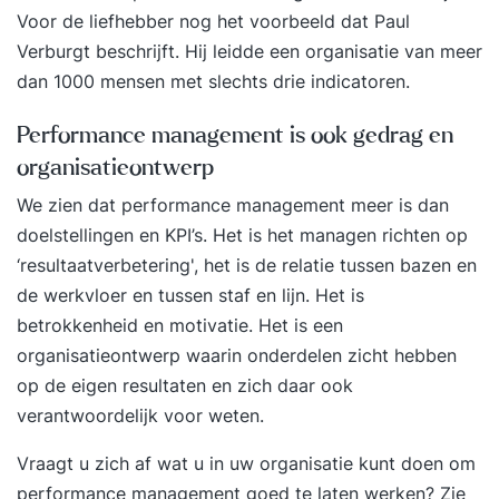
vier maanden gegeven. Elke trainingsdag
Voor de liefhebber nog het voorbeeld dat
Paul
combineert inspiratie, theorie en praktijk. Je
Verburgt
beschrijft. Hij leidde een organisatie van meer
wisselt plenaire sessies af met opdrachten in
dan 1000 mensen met slechts drie indicatoren.
subgroepen. Op deze manier leer je niet alleen
van de trainer, maar vooral ook van elkaar. Aan
Performance management is ook gedrag en
het einde van elke trainingsdag bespreek je met
organisatieontwerp
de trainer of je leerdoelen zijn behaald. Daarna
We zien dat performance management meer is dan
stem je af welke opdrachten je in de
doelstellingen en KPI’s. Het is het managen richten op
tussenliggende periode uitvoert en waar de focus
‘resultaatverbetering', het is de relatie tussen bazen en
ligt voor de volgende bijeenkomst. Je rondt de
de werkvloer en tussen staf en lijn. Het is
training af met een persoonlijke eindevaluatie
betrokkenheid en motivatie. Het is een
Stap 3. Een jaar lang toegang tot het Online
organisatieontwerp waarin onderdelen zicht hebben
Learning Platform Vanaf de eerste trainingsdag
op de eigen resultaten en zich daar ook
krijg je toegang tot het YEARTH Online Learning
verantwoordelijk voor weten.
Platform. Hier vind je verdiepende artikelen,
opdrachten en tools om het geleerde direct toe
Vraagt u zich af wat u in uw organisatie kunt doen om
te passen. Je leert waar en wanneer het jou
performance management goed te laten werken? Zie