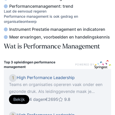
Performancemanagement: trend
Laat de eenvoud regeren
Performance management is ook gedrag en
organisatieontwerp
Instrument Prestatie management en indicatoren
Meer ervaringen, voorbeelden en handelingskennis
Wat is Performance Management
Top 3 opleidingen
performance
POWERED BY
management
High Performance Leadership
1
Teams en organisaties opereren vaak onder een
gezonde druk. Als leidinggevende maak je
continu de afweging wat je mensen aankunnen en
Bekijk
4 dagen
€2695
9.8
hoe je hun energie het beste kunt richten. In de
praktijk blijkt dat werkdruk door medewerkers
High Performance Leadership