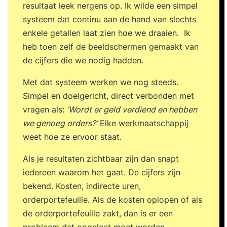
doelgericht beïnvloeden richting high
resultaat leek nergens op. Ik wilde een simpel
performance. Bouwen aan onderlinge
systeem dat continu aan de hand van slechts
betrouwbaarheid binnen je team. Je team
enkele getallen laat zien hoe we draaien. Ik
motiveren door zingeving en impactvol werk.
heb toen zelf de beeldschermen gemaakt van
Psychologisch eigenaarschap creëren en
de cijfers die we nodig hadden.
versterken. Sturen op verantwoordelijkheid en
Met dat systeem werken we nog steeds.
aanspreken op resultaten. Jouw GAP-analyse
Simpel en doelgericht, direct verbonden met
herzien. Formuleren van persoonlijke leerdoelen
vragen als:
‘Wordt er geld verdiend en hebben
en actiepunten voor de komende periode. 17:00
we genoeg orders?’
Elke werkmaatschappij
uur Einde training Dag 4 09:30 uur Start training
weet hoe ze ervoor staat.
Terugkoppeling tussentijdse opdracht: High
Performance Casus. Inzicht krijgen in individuele
Als je resultaten zichtbaar zijn dan snapt
performance en ontwikkelbehoeften.
iedereen waarom het gaat. De cijfers zijn
Performance verbeteren door gerichte
bekend. Kosten, indirecte uren,
ontwikkelstrategieën. Actiegerichte
orderportefeuille. Als de kosten oplopen of als
ontwikkelgesprekken voeren. Growth mindset
de orderportefeuille zakt, dan is er een
inzetten voor mens- en resultaatgericht