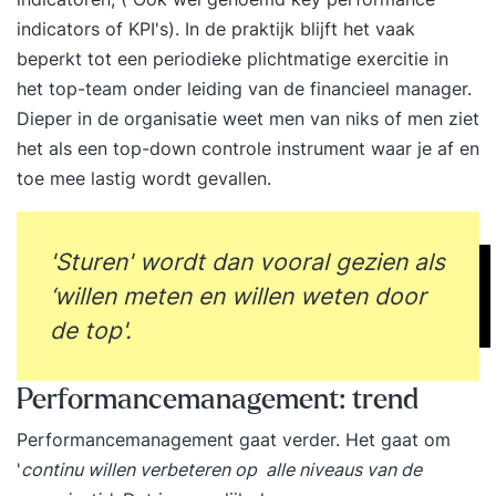
indicators of KPI's). In de praktijk blijft het vaak
energie, en hoe je met bewezen strategieën en
beperkt tot een periodieke plichtmatige exercitie in
praktische tools een high performance cultuur
het top-team onder leiding van de financieel manager.
ontwikkelt die blijft presteren, ook onder druk.
Dieper in de organisatie weet men van niks of men ziet
Voordelen van deze vierdaagse opzet: Ruimte
het als een top-down controle instrument waar je af en
voor verdieping en reflectie tussen de
toe mee lastig wordt gevallen.
trainingsdagen. Persoonlijke begeleiding bij het
bouwen van je eigen high performance plan.
Oefening en toepassing van concrete
'Sturen' wordt dan vooral gezien als
leiderschapstools in je werkomgeving. Resultaat
‘willen meten en willen weten door
Na deze training ben je in staat een high
de top'.
performance team en cultuur te creëren. Je weet
hoe teams optimaal functioneren en welke
leiderschapsstijl daarbij past. Je leert hoe je ‘high
Performancemanagement: trend
demand’ omvormt tot ‘high performing’ en
Performancemanagement gaat verder. Het gaat om
medewerkers stimuleert tot groei en
'
continu willen verbeteren op alle niveaus van de
eigenaarschap. Je weet hoe je bevlogenheid