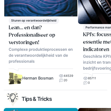
Sturen op verantwoordelijkheid
Lean... en dan?
Performance ma
KPI's: focus
Professionaliseer op
essentie met
verstoringen!
Complexe produktieprocessen en
indicatoren
de verantwoordelijkheid van de
Geschikte KPI’
professionals
inzicht en tran
bedrijfsvoerin
44539
Herman Bosman
85711
20
0
Tips & Tricks