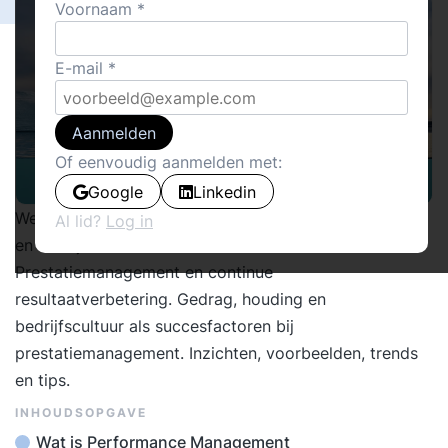
Voornaam
E-mail
Aanmelden
Of eenvoudig aanmelden met:
Google
Linkedin
Werken met prestatie indicatoren. Organisatieontwerp
Al lid?
Log in
en bedrijfscultuur als succesfactoren.
Prestatiemanagement en continue
resultaatverbetering. Gedrag, houding en
bedrijfscultuur als succesfactoren bij
prestatiemanagement. Inzichten, voorbeelden, trends
en tips.
INHOUDSOPGAVE
Wat is Performance Management