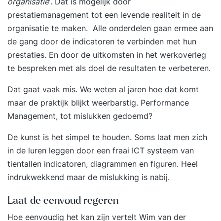
organisatie
'. Dat is mogelijk door
bevordert, resultaten borgt en het beste uit je
prestatiemanagement tot een levende realiteit in de
mensen naar boven haalt. Programma Dag 1
organisatie te maken. Alle onderdelen gaan ermee aan
09:30 uur Start training Wat High Performance
de gang door de indicatoren te verbinden met hun
Leadership voor jou betekent en wanneer jij
prestaties. En door de uitkomsten in het werkoverleg
succesvol bent. Op inspirerende en heldere wijze
te bespreken met als doel de resultaten te verbeteren.
richting geven aan je team. Een concrete
prestatieverwachting formuleren voor jezelf en je
Dat gaat vaak mis. We weten al jaren hoe dat komt
team. Doelen meetbaar, motiverend en
maar de praktijk blijkt weerbarstig.
Performance
bespreekbaar maken. Stakeholders in beeld
Management, tot mislukken gedoemd?
brengen die het succes van jouw prestatie
De kunst is het simpel te houden. Soms laat men zich
beïnvloeden. De scope bepalen van jouw High
in de luren leggen door een fraai ICT systeem van
Performance Casus. Jouw GAP-analyse herzien.
tientallen indicatoren, diagrammen en figuren. Heel
Formuleren van persoonlijke leerdoelen en
indrukwekkend maar de mislukking is nabij.
actiepunten voor de komende periode. 17:00 uur
Einde training Dag 2 09:30 uur Start training
Laat de eenvoud regeren
Terugkoppeling tussentijdse opdracht: High
Hoe eenvoudig het kan zijn vertelt
Wim van der
Performance Casus. Het belang van vertrouwen