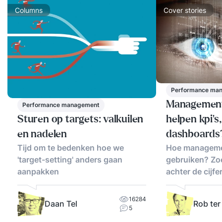
Columns
Cover stories
Performance ma
Management
Performance management
Sturen op targets: valkuilen
helpen kpi's
en nadelen
dashboards
Tijd om te bedenken hoe we
Hoe manageme
'target-setting' anders gaan
gebruiken? Zoe
aanpakken
achter de cijfer
16284
Daan Tel
Rob te
5