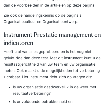
uitkomt via de YEARTH app, je tablet of
dan de voorbeelden in de artikelen op deze pagina.
computer. Zo haal je het maximale resultaat uit je
Zie ook de handelingskennis op de pagina's
training en pas je het geleerde duurzaam toe in je
Organisatiecultuur en Organisatieontwerp.
dagelijkse praktijk. Over je trainer De training
wordt verzorgd door een ervaren trainer met
ruime praktijkervaring. Onze trainers combineren
Instrument Prestatie management en
kennis, analytisch vermogen en een scherp
indicatoren
observatievermogen met een persoonlijke en
Heeft u al van alles geprobeerd en is het nog niet
positieve aanpak. Ze confronteren op een
gelukt doe dan
deze test
. Met dit instrument kunt u de
respectvolle manier, dagen je uit en helpen je om
resultaatgerichtheid van uw team en uw organisatie
het maximale uit jezelf te halen.
meten. Ook maakt u de mogelijkheden tot verbetering
zichtbaar. Het instrument richt zich op vragen als:
Is uw organisatie daadwerkelijk in de weer met
resultaatverbetering?
Is er voldoende betrokkenheid en