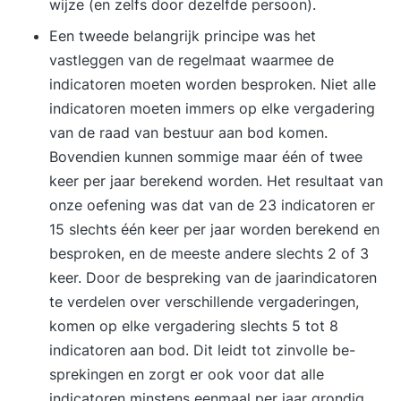
wijze (en zelfs door dezelfde persoon).
de trainer of je leerdoelen zijn behaald. Daarna
Een tweede belangrijk principe was het
stem je af welke opdrachten je in de
vastleggen van de regelmaat waarmee de
tussenliggende periode uitvoert en waar de focus
indicatoren moeten worden besproken. Niet alle
ligt voor de volgende bijeenkomst. Je rondt de
indicatoren moeten immers op elke vergadering
training af met een persoonlijke eindevaluatie
van de raad van bestuur aan bod komen.
Stap 3. Een jaar lang toegang tot het Online
Bovendien kunnen sommige maar één of twee
Learning Platform Vanaf de eerste trainingsdag
keer per jaar berekend worden. Het resultaat van
krijg je toegang tot het YEARTH Online Learning
onze oefening was dat van de 23 indicatoren er
Platform. Hier vind je verdiepende artikelen,
15 slechts één keer per jaar worden berekend en
opdrachten en tools om het geleerde direct toe
besproken, en de meeste andere slechts 2 of 3
te passen. Je leert waar en wanneer het jou
keer. Door de bespreking van de jaarindicatoren
uitkomt via de YEARTH app, je tablet of
te verdelen over verschil­lende vergaderingen,
computer. Zo haal je het maximale resultaat uit je
komen op elke vergadering slechts 5 tot 8
training en pas je het geleerde duurzaam toe in je
indicatoren aan bod. Dit leidt tot zinvolle be­
dagelijkse praktijk. Over je trainer De training
sprekingen en zorgt er ook voor dat alle
wordt verzorgd door een ervaren trainer met
indicatoren minstens eenmaal per jaar grondig