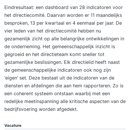
een cruciale rol speelt in het creëren van focus,
Eindresultaat: een dashboard van 28 indicatoren voor
energie en duurzame resultaten, en hoe je een
het directiecomité. Daarvan worden er 11 maandelijks
team bouwt dat langdurig op topniveau
besproken, 13 per kwartaal en 4 eenmaal per jaar. De
presteert. Iets voor jou De training ‘High
vier leden van het directiecomité hebben nu
Performance Leadership’ is bestemd voor
gezamenlijk zicht op alle belangrijke ontwikkelingen in
ervaren leidinggevenden en managers die hun
de onderneming. Het gemeenschappelijk inzicht is
team naar een hoger prestatieniveau willen
gegroeid en het directieteam komt sneller tot
brengen. Wat deze vierdaagse training uniek
gezamenlijke beslissingen. Elk directielid heeft naast
maakt Tijdens de training ‘High Performance
de gemeenschappelijke indicatoren ook nog zijn
Leadership’ combineer je inzichten uit
‘eigen’ set. Deze bestaat uit de indicatoren van de
psychologie, leiderschap en performance
diensten en afdelingen die aan hem rapporteren. Zo is
management. Je leert hoe je druk omzet in
een coherent systeem ontstaan waarbij met een
energie, en hoe je met bewezen strategieën en
redelijke meetinspanning alle kritische aspecten van de
praktische tools een high performance cultuur
bedrijfsvoering worden afgedekt.
ontwikkelt die blijft presteren, ook onder druk.
Voordelen van deze vierdaagse opzet: Ruimte
Vacature
voor verdieping en reflectie tussen de