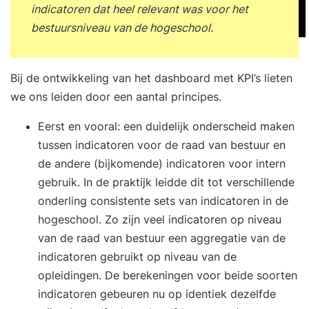
indicatoren dat heel relevant was voor het
persoonlijke intake Voorafgaand aan de training
bestuursniveau van de hogeschool.
vul je een online intake in. Wil je liever je
persoonlijke leerdoelen toelichten? Dan plannen
we graag een telefonisch intakegesprek met je in.
Bij de ontwikkeling van het dashboard met KPI’s lieten
Op basis van je leerdoelen, achtergrond en
we ons leiden door een aantal principes.
aandachtspunten plaatsen we je in een
trainingsgroep met vergelijkbare professionals.
Eerst en vooral: een duidelijk onderscheid maken
Zo sluit de training perfect aan op jouw situatie.
tussen indicatoren voor de raad van bestuur en
Stap 2. Je volgt een inspirerende en interactieve
de andere (bijkomende) indicatoren voor intern
training De vierdaagse training ‘High
gebruik. In de praktijk leidde dit tot verschillende
Performance Leadership’ wordt verspreid over
onderling consistente sets van indicatoren in de
vier maanden gegeven. Elke trainingsdag
hogeschool. Zo zijn veel indicatoren op niveau
combineert inspiratie, theorie en praktijk. Je
van de raad van bestuur een aggregatie van de
wisselt plenaire sessies af met opdrachten in
indicatoren gebruikt op niveau van de
subgroepen. Op deze manier leer je niet alleen
opleidingen. De berekeningen voor beide soorten
van de trainer, maar vooral ook van elkaar. Aan
indicatoren gebeuren nu op identiek dezelfde
het einde van elke trainingsdag bespreek je met