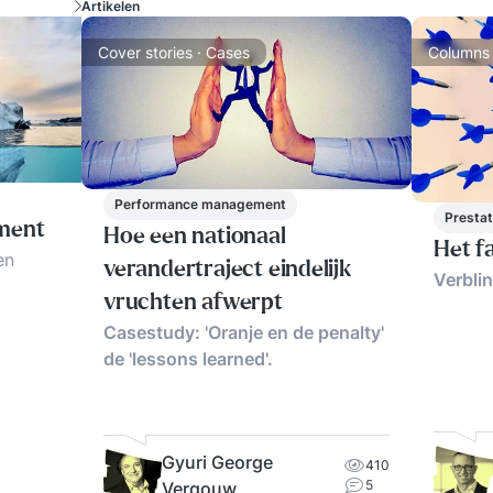
Artikelen
Cover stories · Cases
Columns
Performance management
Prestat
ment
Hoe een nationaal
Het fa
en
verandertraject eindelijk
Verbli
vruchten afwerpt
Casestudy: 'Oranje en de penalty'
actoren
de 'lessons learned'.
Gyuri George
410
5
Vergouw