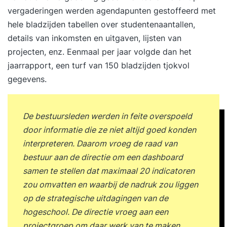
richting geven aan je team. Een concrete
vergaderingen werden agendapunten gestoffeerd met
prestatieverwachting formuleren voor jezelf en je
hele bladzijden tabellen over studentenaantallen,
team. Doelen meetbaar, motiverend en
details van inkomsten en uitgaven, lijsten van
bespreekbaar maken. Stakeholders in beeld
projecten, enz. Eenmaal per jaar volgde dan het
brengen die het succes van jouw prestatie
jaarrapport, een turf van 150 bladzijden tjokvol
beïnvloeden. De scope bepalen van jouw High
gegevens.
Performance Casus. Jouw GAP-analyse herzien.
Formuleren van persoonlijke leerdoelen en
actiepunten voor de komende periode. 17:00 uur
De bestuursleden werden in feite overspoeld
Einde training Dag 2 09:30 uur Start training
door informatie die ze niet altijd goed konden
Terugkoppeling tussentijdse opdracht: High
interpreteren. Daarom vroeg de raad van
Performance Casus. Het belang van vertrouwen
bestuur aan de directie om een dashboard
en openheid binnen High Performance
samen te stellen dat maximaal 20 indicatoren
Leadership. Leiderschapsgedrag tonen dat jouw
zou omvatten en waarbij de nadruk zou liggen
geloofwaardigheid en betrouwbaarheid versterkt.
op de strategische uitdagingen van de
Een high performance cultuur creëren op basis
hogeschool. De directie vroeg aan een
van veiligheid en transparantie. Eerlijk en
projectgroep om daar werk van te maken.