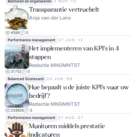
Besturen en organiseren
1 NOV.‘13
Transparantie vertroebelt
Anja van der Lans
4584
0
Performance management
27 JUN.‘12
Het implementeren van KPI's in 4
stappen
Redactie MNGMNTST
31752
0
Balanced Scorecard
20 JUN.‘08
Hoe bepaalt u de juiste KPI's voor uw
bedrijf?
Redactie MNGMNTST
239626
3
Performance management
21 AUG.‘07
Monitoren middels prestatie
indicatoren