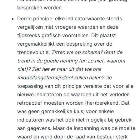
ruime praktijkervaring. Onze trainers combineren
besproken worden.
kennis, analytisch vermogen en een scherp
Derde principe: elke indicatorwaarde steeds
observatievermogen met een persoonlijke en
vergelijken met vroegere waarden en deze
positieve aanpak. Ze confronteren op een
tijdsreeks grafisch voorstellen. Dit plaatst
respectvolle manier, dagen je uit en helpen je om
vergemakkelijkt een bespreking over de
het maximale uit jezelf te halen.
trendevolutie:
Zitten we op schema? Gaat de
trend in de goede richting (en zo niet, waarom
niet)? Ziet het er naar uit dat we ons
middellangetermijndoel zullen halen?
De
toepassing van dit principe vereiste dat voor alle
nieuwe indicatoren de waarden uit het verleden
retroactief moesten worden (her)berekend. Dat
was geen gemakkelijke klus; voor enkele
indicatoren was het ook niet mogelijk bij gebrek
aan gegevens. Maar de inspanning was de moeite
waard en werd door de raad van bestuur sterk