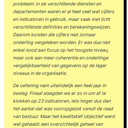
versterken. Sturen op verantwoordelijkheid en
probleem: in de verschillende diensten en
aanspreken op resultaten. Jouw GAP-analyse
departementen waren er al heel veel wat cijfers
herzien. Formuleren van persoonlijke leerdoelen
en indicatoren in gebruik, maar vaak met licht
en actiepunten voor de komende periode. 17:00
verschillende definities en berekenings­wijzen.
uur Einde training Dag 4 09:30 uur Start training
Daarom konden die cijfers niet zomaar
Terugkoppeling tussentijdse opdracht: High
onderling vergeleken worden. Er was dus niet
Performance Casus. Inzicht krijgen in individuele
enkel nood aan focus op het hoogste niveau,
performance en ontwikkelbehoeften.
maar ook aan meer coherentie en onderlinge
Performance verbeteren door gerichte
vergelijkbaarheid van gegevens op de lager
ontwikkelstrategieën. Actiegerichte
niveaus in de organisatie.
ontwikkelgesprekken voeren. Growth mindset
De oefening nam uiteindelijk een heel jaar in
inzetten voor mens- en resultaatgericht
beslag. Finaal slaagden we er zo in om af te
leiderschap. Jouw persoonlijke leerreis in beeld
klokken op 23 indicatoren, iets hoger dus dan
brengen. Jouw GAP-analyse herzien. Evaluatie
het aantal dat was vooropgezet vanuit de raad
van de training en opstellen van een persoonlijk
van bestuur. Maar het kwalitatief objectief werd
praktijkgericht actieplan. 17:00 uur Einde training
wel gehaald: een overzichtelijk geheel van
Je training in 3 stappen Stap 1. Je start met een