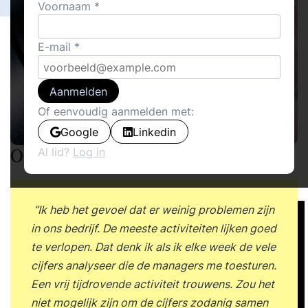
Voornaam
E-mail
Aanmelden
Of eenvoudig aanmelden met:
Google
Linkedin
Al lid?
Log in
Ontwikkelen van KPI's is niet evident
“Ik heb het gevoel dat er weinig problemen zijn
in ons bedrijf. De meeste activiteiten lijken goed
te verlopen. Dat denk ik als ik elke week de vele
cijfers analyseer die de managers me toesturen.
Een vrij tijdrovende activiteit trouwens. Zou het
niet mogelijk zijn om de cijfers zodanig samen