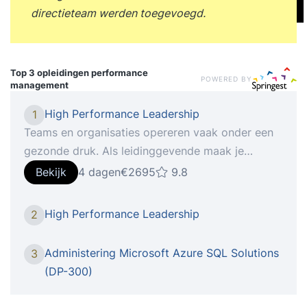
directieteam werden toegevoegd.
Top 3 opleidingen
performance
POWERED BY
management
High Performance Leadership
1
Teams en organisaties opereren vaak onder een
gezonde druk. Als leidinggevende maak je
continu de afweging wat je mensen aankunnen en
Bekijk
4 dagen
€2695
9.8
hoe je hun energie het beste kunt richten. In de
praktijk blijkt dat werkdruk door medewerkers
High Performance Leadership
2
soms wordt ervaren als werklast, met alle
gevolgen van dien. In de training ‘High
Administering Microsoft Azure SQL Solutions
3
Performance Leadership’ leer je hoe je van een
(DP-300)
high demanding omgeving een high performing
teamcultuur maakt. Je ontdekt hoe jij als leider