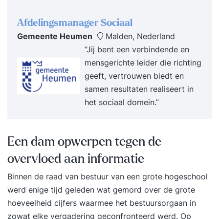
trainingsdagen. Persoonlijke begeleiding bij het
Afdelingsmanager Sociaal
bouwen van je eigen high performance plan.
Gemeente Heumen
Malden, Nederland
Oefening en toepassing van concrete
“Jij bent een verbindende en
leiderschapstools in je werkomgeving. Resultaat
mensgerichte leider die richting
Na deze training ben je in staat een high
geeft, vertrouwen biedt en
performance team en cultuur te creëren. Je weet
samen resultaten realiseert in
hoe teams optimaal functioneren en welke
het sociaal domein.”
leiderschapsstijl daarbij past. Je leert hoe je ‘high
demand’ omvormt tot ‘high performing’ en
medewerkers stimuleert tot groei en
Een dam opwerpen tegen de
eigenaarschap. Je weet hoe je bevlogenheid
bevordert, resultaten borgt en het beste uit je
overvloed aan informatie
mensen naar boven haalt. Programma Dag 1
Binnen de raad van bestuur van een grote hogeschool
09:30 uur Start training Wat High Performance
werd enige tijd geleden wat gemord over de grote
Leadership voor jou betekent en wanneer jij
hoeveelheid cijfers waarmee het bestuursorgaan in
succesvol bent. Op inspirerende en heldere wijze
zowat elke vergadering geconfronteerd werd. Op