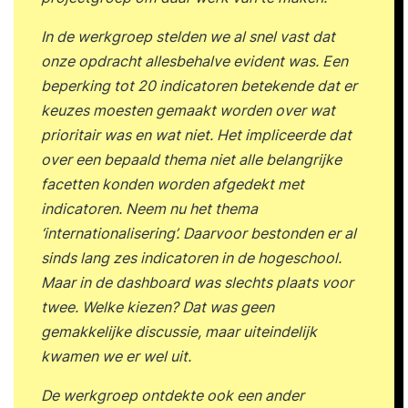
constructief feedback geven vanuit radicale
In de werkgroep stelden we al snel vast dat
openheid en betrokkenheid. Vertrouwen
onze opdracht allesbehalve evident was. Een
vergroten door kwetsbaar en authentiek
beperking tot 20 indicatoren betekende dat er
leiderschap. Congruent en integer handelen
keuzes moesten gemaakt worden over wat
vanuit jouw voorbeeldfunctie. Jouw GAP-analyse
prioritair was en wat niet. Het impliceerde dat
herzien. Formuleren van persoonlijke leerdoelen
over een bepaald thema niet alle belangrijke
en actiepunten voor de komende periode. 17:00
facetten konden worden afgedekt met
uur Einde training Dag 3 09:30 uur Start training
indicatoren. Neem nu het thema
Terugkoppeling tussentijdse opdracht: High
‘internationalisering’. Daarvoor bestonden er al
Performance Casus. Analyseren van
sinds lang zes indicatoren in de hogeschool.
teamdynamiek en effectiviteit. Gedrag
Maar in de dashboard was slechts plaats voor
doelgericht beïnvloeden richting high
twee. Welke kiezen? Dat was geen
performance. Bouwen aan onderlinge
gemakkelijke discussie, maar uiteindelijk
betrouwbaarheid binnen je team. Je team
kwamen we er wel uit.
motiveren door zingeving en impactvol werk.
Psychologisch eigenaarschap creëren en
De werkgroep ontdekte ook een ander