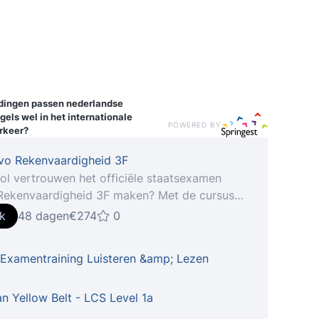
idingen
passen nederlandse
els wel in het internationale
POWERED BY
rkeer?
vo Rekenvaardigheid 3F
 vol vertrouwen het officiële staatsexamen
ekenvaardigheid 3F maken? Met de cursus
ardigheid 3F krijg je alle esse... Haal het
jk
48 dagen
€274
0
ële staatsexamen HAVO Rekenvaardigheid 3F
te lesstof + examentraining Beter leren
 Examentraining Luisteren &amp; Lezen
n en je goed voorbereiden op het examen?
 cursus en je bent volledig voorbereid op het
ële staatsexamen op HAVO-niveau. De NHA-
n Yellow Belt - LCS Level 1a
 Rekenvaardigheid 3F is speciaal ontwikkeld