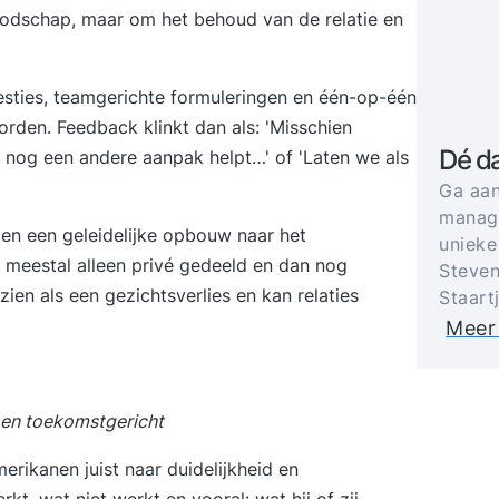
oodschap, maar om het behoud van de relatie en
ggesties, teamgerichte formuleringen en één-op-één
den. Feedback klinkt dan als: 'Misschien
Dé d
nog een andere aanpak helpt…' of 'Laten we als
Ga aan
manage
 en een geleidelijke opbouw naar het
unieke
 meestal alleen privé gedeeld en dan nog
Steven
zien als een gezichtsverlies en kan relaties
Staart
Meer
k en toekomstgericht
rikanen juist naar duidelijkheid en