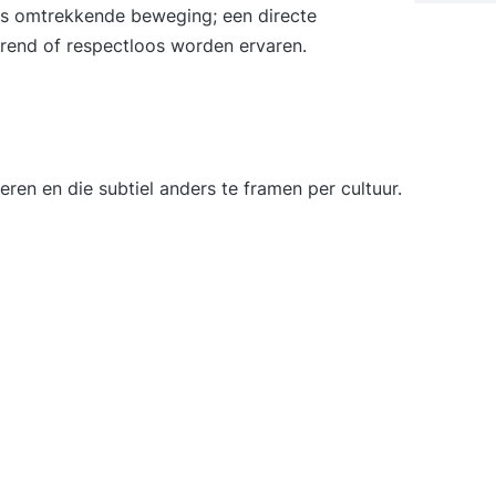
ls omtrekkende beweging; een directe
voor h
erend of respectloos worden ervaren.
onderd
cursus
onderwe
HAVO R
examen
voorbe
ren en die subtiel anders te framen per cultuur.
bent vo
staatsexa
Rekenv
staats
komen uitge
Rekenv
onderwerpen aan
en meetkund
cursus
hoef j