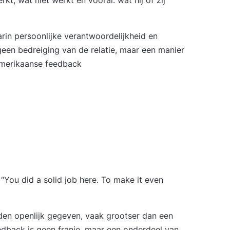
t, wat niet werkt en vooral: wat hij of zij
rin persoonlijke verantwoordelijkheid en
 geen bedreiging van de relatie, maar een manier
Amerikaanse feedback
“You did a solid job here. To make it even
den openlijk gegeven, vaak grootser dan een
edback is geen franje, maar een onderdeel van