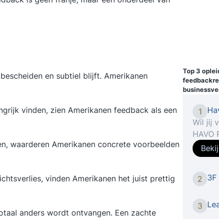
Top 3 ople
bescheiden en subtiel blijft. Amerikanen
feedbackreg
businessve
Ha
grijk vinden, zien Amerikanen feedback als een
1
Wil jij
HAVO R
ken, waarderen Amerikanen concrete voorbeelden
Rekenva
Beki
offici
comple
3F
chtsverlies, vinden Amerikanen het juist prettig
2
rekene
Volg de
offici
Lea
3
n totaal anders wordt ontvangen. Een zachte
cursus