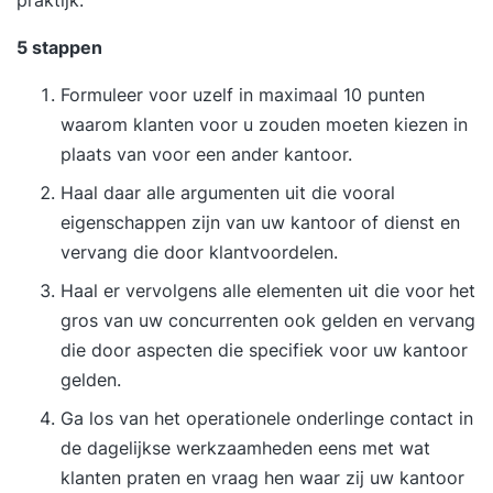
werkpraktijk. De docent geeft daarop gerichte
feedback en tips voor verbetering.• Kleine
5 stappen
groepen, met aandacht voor jouw persoonlijke
Formuleer voor uzelf in maximaal 10 punten
vragen en meegebrachte/ingestuurde teksten.•
waarom klanten voor u zouden moeten kiezen in
Voorafgaand zenden wij u een intakeformulier
plaats van voor een ander kantoor.
waarop je kunt aangeven welke knelpunten je
ervaart in jouw correspondentiepraktijk. De
Haal daar alle argumenten uit die vooral
trainer geeft je dan extra hulp op deze
eigenschappen zijn van uw kantoor of dienst en
onderdelen.• Gezellige en respectvolle sfeer, met
vervang die door klantvoordelen.
ruimte voor humor.• Zeer ervaren, enthousiaste
Haal er vervolgens alle elementen uit die voor het
docenten. Ook als incompanytraining!
gros van uw concurrenten ook gelden en vervang
die door aspecten die specifiek voor uw kantoor
gelden.
Ga los van het operationele onderlinge contact in
de dagelijkse werkzaamheden eens met wat
klanten praten en vraag hen waar zij uw kantoor