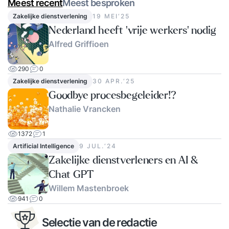
Meest recent
Meest besproken
Zakelijke dienstverlening
19 MEI‘25
Nederland heeft 'vrije werkers' nodig
Alfred Griffioen
290
0
Zakelijke dienstverlening
30 APR.‘25
Goodbye procesbegeleider!?
Nathalie Vrancken
1372
1
Artificial Intelligence
9 JUL.‘24
Zakelijke dienstverleners en AI &
Chat GPT
Willem Mastenbroek
941
0
Selectie van de redactie