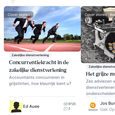
Cover stories
Cover stories · B
Zakelijke dienstverlening
Concurrentiekracht in de
Zakelijke dienstv
zakelijke dienstverlening
Het grijze 
Accountants concurreren in
Zes adviezen v
grijstinten, hoe kleurrijk bent u?
dienstverleners
onderscheide
Jos Bu
9720
Ed Auee
2
Gek Op