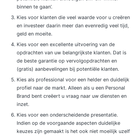
maken voor je. Dit is geen verplichting, maar
binnen te gaan’.
maakt de training nóg waardevoller dan die
Kies voor klanten die veel waarde voor u creëren
sowieso al is.In de uitgebreide cursusmap vind je
en investeer daarin meer dan evenredig veel tijd,
naast theorie, oefeningen en cases een serie
geld en moeite.
mooie voorbeeldbrieven en kant-en-klaar
bruikbare openingszinnen en
Kies voor een excellente uitvoering van de
slotzinnen.Onderwerpen in deze taalcursus
opdrachten van uw belangrijkste klanten. Dat is
Zakelijke Correspondentie zijn:• huisstijl en
de beste garantie op vervolgopdrachten en
vormgeving• de indeling van je tekst: aanhef,
(gratis) aanbevelingen bij potentiële klanten.
adressering, slotformule, enz. • het doel van de
Kies als professional voor een helder en duidelijk
brief/e-mail• klantgerichte openings- en
profiel naar de markt. Alleen als u een Personal
slotzinnen• een heldere opbouw van de tekst•
Brand bent creëert u vraag naar uw diensten en
een efficiënt schrijfproces• het vinden van de
inzet.
juiste toon • positief schrijven • schrijfstijl:
Kies voor een onderscheidende presentatie.
leesbaarheid, stijlfouten, vermijden van clichés•
Indien op de voorgaande aspecten duidelijke
aantrekkelijk en klantgericht formuleren• de
keuzes zijn gemaakt is het ook niet moeilijk uzelf
gouden regels voor een heldere en klantgerichte