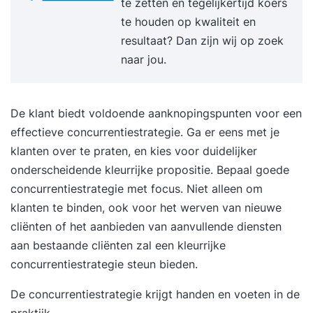
te zetten en tegelijkertijd koers
'visitekaartje'.Uiteraard geeft de cursus ook
te houden op kwaliteit en
antwoord op veelgestelde vragen, zoals
resultaat? Dan zijn wij op zoek
'Schrijven we de geadresseerde aan met je/jij of
naar jou.
u/U?', 'Is het u hebt of u heeft?', 'Mogen "ik" en
"wij" door elkaar in één tekst?', 'Hoe lang mag
een onderwerpregel zijn?', 'Sluiten we af met
De klant biedt voldoende aanknopingspunten voor een
vriendelijke groet of groeten?' enzovoort.
effectieve concurrentiestrategie. Ga er eens met je
Alfabeta staat al jaren in de top drie Beste
klanten over te praten, en kies voor duidelijker
Opleider van Nederland! • Je krijgt een mooie,
onderscheidende kleurrijke propositie. Bepaal goede
uitgebreide cursusmap die als uitstekend
concurrentiestrategie met focus. Niet alleen om
naslagwerk dienst blijft doen. • Tijdens de cursus
klanten te binden, ook voor het werven van nieuwe
wordt het geleerde direct getoetst door middel
cliënten of het aanbieden van aanvullende diensten
van oefeningen en cases.• Om het rendement van
aan bestaande cliënten zal een kleurrijke
de training nog groter te maken, nodigen wij je
concurrentiestrategie steun bieden.
uit om van tevoren voorbeelden van
De concurrentiestrategie krijgt handen en voeten in de
correspondentie aan te leveren uit jouw eigen
praktijk
.