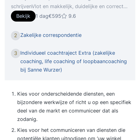
schrijvenVlot en makkelijk, duidelijke en correcte
e-mails en brieven schrijven. In moderne
Bekijk
1 dag
€595
9.6
'gewonemensentaal'. Dat leer je in één dag in
onze taalcursus Zakelijke Correspondentie /
Zakelijke correspondentie
2
Klantgerichte brieven en e-mails schrijven. Met
persoonlijke feedback en gerichte tips ter
Individueel coachtraject Extra (zakelijke
3
verbetering van jouw eigen teksten. Je leert een
coaching, life coaching of loopbaancoaching
scala aan eenvoudige en direct toepasbare
bij Sanne Wurzer)
technieken, waarmee je bedrijfscorrespondentie
direct sterk zal verbeteren. Een training
correspondentie op maat door de Beste Opleider
Kies voor onderscheidende diensten, een
van Nederland! (Al jaren achtereen - op grond
bijzondere werkwijze of richt u op een specifiek
van cursistenervaringen bij meer dan 8600
deel van de markt en communiceer dat als
opleidingsinstituten.) Er is een gratis intake en we
zodanig.
nodigen je uit teksten uit je eigen werkpraktijk in
Kies voor het communiceren van diensten die
te zenden, zodat we de training op maat kunnen
potentiële klanten uitnodigen om ‘uw winkel