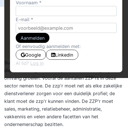
Voornaam
E-mail
Aanmelden
Of eenvoudig aanmelden met:
Google
Linkedin
Succesfactoren en valkuilen in de zakelijke
Al lid?
Log in
dienstverlening. De zakelijke dienstverlening blijft in
omvang groeien. Vooral de aantallen ZZP'rs in deze
sector nemen toe. De zzp'r moet net als elke zakelijke
dienstverlener zorgen voor een duidelijk profiel; de
klant moet de zzp'r kunnen vinden. De ZZP'r moet
sales, marketing, relatiebeheer, administratie,
vakkennis en velen andere facetten van het
ondernemerschap bezitten.