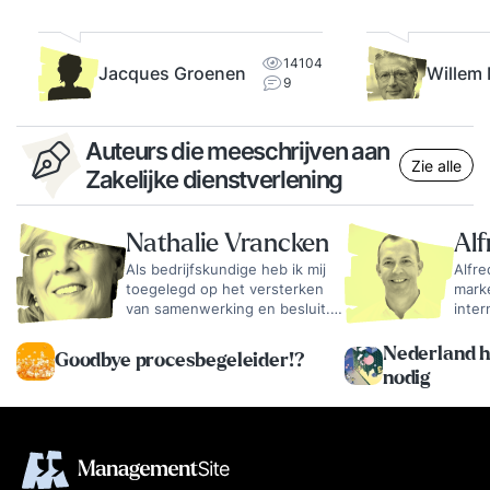
14104
Jacques Groenen
Willem
9
Auteurs die meeschrijven aan
Zie alle
Zakelijke dienstverlening
Nathalie Vrancken
Alf
Als bedrijfskundige heb ik mij
Alfre
toegelegd op het versterken
mark
van samenwerking en besluit.
inter
Ik ben werkzaam voor De
daarn
Externe Voorzitter als
opge
Nederland he
Goodbye procesbegeleider!?
gespreksleider en
bedri
nodig
samenwerkingsspecialist
rech
belas
hij i
eenv
mede
mede