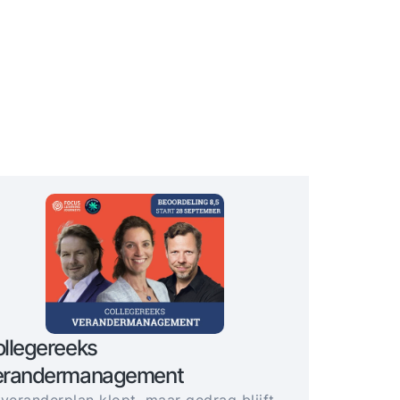
llegereeks
erandermanagement
 veranderplan klopt, maar gedrag blijft