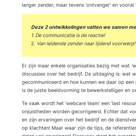
langer zender, maar tevens ‘ontvanger’ en vooral 
Deze 2 ontwikkelingen vatten we samen met
1. De communicatie is de reactie!
2.
Van leidende zender naar lijdend voorwerp!
Er zijn maar enkele organisaties bezig met wat
‘w
discussies over het bedrijf. De uitdaging is: wat 
gecommuniceerd en hoe kunnen we daar op een po
is de juiste beeldvorming te bewerkstelligen en on
Te vaak wordt het ‘webcare team’ een ‘last resourc
onjuistheden worden gecorrigeerd. Echter dat vo
en zijn ervaringen over het bedrijf en de dienstve
op klachten! Maar waar zijn de tips, de referentie
delen van ervaringen! Daarvoor staat het
expertc