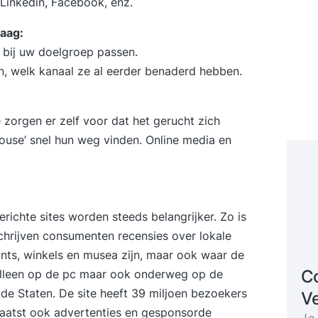
Linkedin, Facebook, enz.
daag:
ie bij uw doelgroep passen.
en, welk kanaal ze al eerder benaderd hebben.
zorgen er zelf voor dat het gerucht zich
mouse’ snel hun weg vinden.
Online media en
erichte sites worden steeds belangrijker. Zo is
chrijven consumenten recensies over lokale
ants, winkels en musea zijn, maar ook waar de
Co
t alleen op de pc maar ook onderweg op de
gde Staten. De site heeft 39 miljoen bezoekers
V
plaatst ook advertenties en gesponsorde
Je