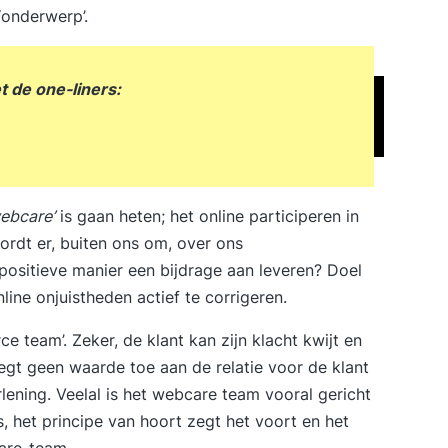
‘onderwerp’.
 de one-liners:
ebcare’
is gaan heten; het online participeren in
wordt er, buiten ons om, over ons
sitieve manier een bijdrage aan leveren? Doel
line onjuistheden actief te corrigeren.
e team’. Zeker, de klant kan zijn klacht kwijt en
egt geen waarde toe aan de relatie voor de klant
rlening. Veelal is het webcare team vooral gericht
s, het principe van hoort zegt het voort en het
are-team
.