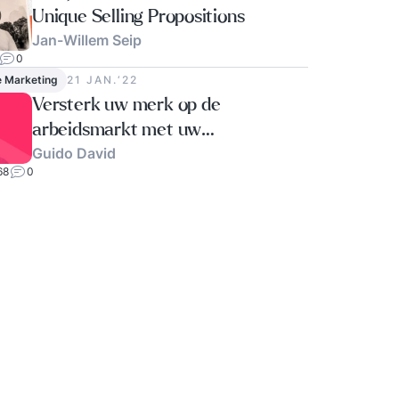
Unique Selling Propositions
Jan-Willem Seip
0
e Marketing
21 JAN.‘22
Versterk uw merk op de
arbeidsmarkt met uw
Guido David
medewerkers
68
0