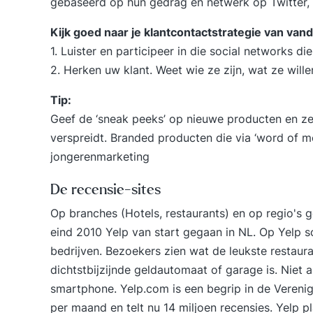
gebaseerd op hun gedrag en netwerk op Twitter, 
Kijk goed naar je klantcontactstrategie van van
1. Luister en participeer in die social networks d
2. Herken uw klant. Weet wie ze zijn, wat ze will
Tip:
Geef de ‘sneak peeks’ op nieuwe producten en ze 
verspreidt. Branded producten die via ‘word of 
jongerenmarketing
De recensie-sites
Op branches (Hotels, restaurants) en op regio's g
eind 2010 Yelp van start gegaan in NL. Op Yelp s
bedrijven. Bezoekers zien wat de leukste restaur
dichtstbijzijnde geldautomaat of garage is. Nie
smartphone.
Yelp.com
is een begrip in de Vereni
per maand en telt nu 14 miljoen recensies. Yelp 