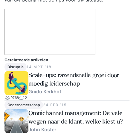
Gerelateerde artikelen
Disruptie
14 MRT.‘18
Scale-ups: razendsnelle groei door
moedig leiderschap
Guido Kerkhof
9768
2
Ondernemerschap
24 FEB.‘15
Omnichannel management: De vele
wegen naar de klant, welke kiest u?
John Koster