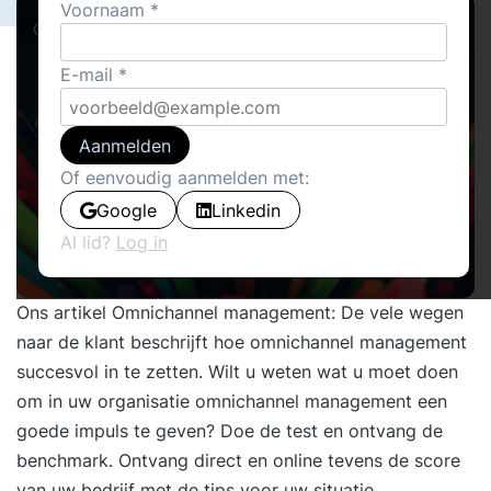
Voornaam
Cover stories · Instrumenten
E-mail
Aanmelden
Of eenvoudig aanmelden met:
Google
Linkedin
Al lid?
Log in
Ons artikel
Omnichannel management: De vele wegen
naar de klant
beschrijft hoe omnichannel management
succesvol in te zetten. Wilt u weten wat u moet doen
om in uw organisatie omnichannel management een
goede impuls te geven? Doe de test en ontvang de
benchmark. Ontvang direct en online tevens de score
van uw bedrijf met de tips voor uw situatie.