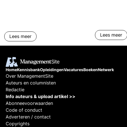
Social Media M
meer.
Lees meer
Lees meer
Home
Kennisbank
Opleidingen
Vacatures
Boeken
Netwerk
Over ManagementSite
Auteurs en columnisten
Redactie
Info auteurs & upload artikel >>
Abonneevoorwaarden
Code of conduct
Adverteren / contact
Copyrights