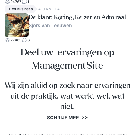
24767
1
IT en Business
14 JAN.‘14
De klant: Koning, Keizer en Admiraal
Sjors van Leeuwen
22489
3
Deel uw ervaringen op
ManagementSite
Wij zijn altijd op zoek naar ervaringen
uit de praktijk, wat werkt wel, wat
niet.
SCHRIJF MEE >>