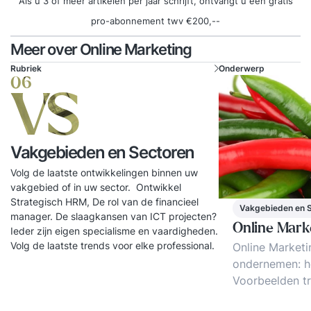
Als u 3 of meer artikelen per jaar schrijft, ontvangt u een gratis
pro-abonnement twv €200,--
Meer over Online Marketing
Rubriek
Onderwerp
06
VS
Vakgebieden en Sectoren
Volg de laatste ontwikkelingen binnen uw
vakgebied of in uw sector. Ontwikkel
Strategisch HRM, De rol van de financieel
Vakgebieden en 
manager. De slaagkansen van ICT projecten?
Online Mark
Ieder zijn eigen specialisme en vaardigheden.
Volg de laatste trends voor elke professional.
Online Marketi
ondernemen: h
Voorbeelden tr
Big Data, B-to