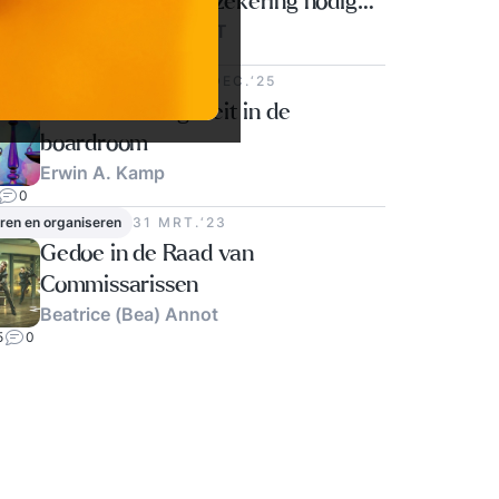
rechtsbijstandverzekering nodig
Redactie MNGMNTST
heeft
0
k, integriteit, moreel kompas
9 DEC.‘25
Ethiek en integriteit in de
boardroom
Erwin A. Kamp
0
ren en organiseren
31 MRT.‘23
Gedoe in de Raad van
Commissarissen
Beatrice (Bea) Annot
5
0