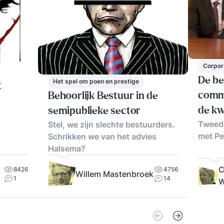
Corpor
De be
Het spel om poen en prestige
t
commi
Behoorlijk Bestuur in de
de kw
semipublieke sector
Tweede
Stel, we zijn slechte bestuurders.
niet
met Pe
Schrikken we van het advies
Halsema?
C
8426
4756
Willem Mastenbroek
1
14
W