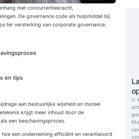
enhang met concurrentiekracht,
lingen. De governance code als hulpmiddel bij
ips ter versterking van corporate governance.
havingsproces
s en tips
La
op
U 
jdrage aan bestuurlijke wijsheid en moreel
an
etekenis krijgt meer inhoud door de
ge
 als een beschavingsproces.
Ma
op
 hoe een onderneming efficiënt en verantwoord
vo