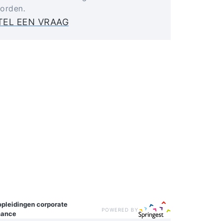
orden.
TEL EEN VRAAG
opleidingen
corporate
POWERED BY
nance