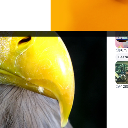
63
Ethie
675
Bestu
128