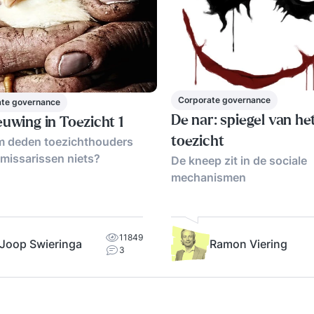
Corporate governance
ate governance
De nar: spiegel van he
uwing in Toezicht 1
 deden toezichthouders
toezicht
missarissen niets?
De kneep zit in de sociale
mechanismen
11849
Joop Swieringa
Ramon Viering
3