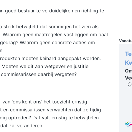
bee
goed bestuur te verduidelijken en richting te
een
bed
twe
 sterk betwijfeld dat sommigen het zien als
Sp
uter. Waarom geen maatregelen vastleggen om paal
of 
Vacat
el gedrag? Waarom geen concrete acties om
pre
n.
ins
Te
-produkten moeten keihard aangepakt worden.
bin
Kw
 Moeten we dit aan wetgever en justitie
iet
Om
 commissarissen daarbij vergeten?
een
Ve
werken 
Plo
Bee
r van ‘ons kent ons’ het toezicht ernstig
ver
 en commissarissen verwachten dat ze tijdig
hel
ve
g optreden? Dat valt ernstig te betwijfelen.
Pre
 dat zal veranderen.
De m