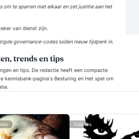
van 2 dage
 om te sparren met elkaar en zet justitie aan het
om
Kun
eker van dienst zijn.
boe
be
zigde governance-codes luiden nieuw tijdperk in.
je 
tra
je 
en, trends en tips
tel
ingen en tips. De redactie heeft een compacte
op
De kennisbank-pagina's
Besturing
en
Het spel om
tie.
ries
Columns