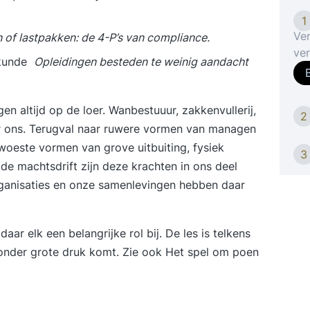
1
Ver
of lastpakken: de 4-P’s van compliance.
ver
kunde
Opleidingen besteden te weinig aandacht
gev
men
me
en altijd op de loer. Wanbestuuur, zakkenvullerij,
2
va
er ons. Terugval naar ruwere vormen van managen
gaa
t woeste vormen van grove uitbuiting, fysiek
van
3
de machtsdrift zijn deze krachten in ons deel
en 
ganisaties en onze samenlevingen hebben daar
met
uit
mi
daar elk een belangrijke rol bij. De les is telkens
op 
een
onder grote druk komt. Zie ook
Het spel om poen
een
voo
ac