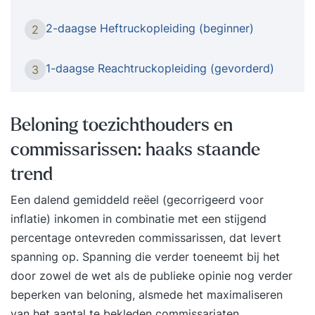
beheersen. Het besturen van een reachtruck voelt
vaak onnatuurlijk, omdat er gereden wordt in een
2-daagse Heftruckopleiding (beginner)
2
zijwaartse richting. Met verschillende opdrachten
waarin pallets worden verplaatst en met
1-daagse Reachtruckopleiding (gevorderd)
3
verschillende soorten ladingen over speciale
oefenparcours wordt gereden, zal de cursist
gevoel krijgen hoe een reachtruck bestuurd dient
Beloning toezichthouders en
te worden. We richten ons met 10 uur praktijktijd
commissarissen: haaks staande
op de praktijk en veiligheid. Wijzen cursisten op
gevaren en leren ze ten alle tijden goed om zich
trend
heen te kijken. Door de uitgekiende en
Een dalend gemiddeld reëel (gecorrigeerd voor
didactische opbouw van de cursus in 2
inflatie) inkomen in combinatie met een stijgend
aaneengesloten dagen (07.00 - 14.30 uur) zijn
percentage ontevreden commissarissen, dat levert
ook de onervaren reachtruckchauffeurs in staat
spanning op. Spanning die verder toeneemt bij het
om aan het eind van de opleiding veilig en
door zowel de wet als de publieke opinie nog verder
verantwoord met de reachtruck te rijden en het
beperken van beloning, alsmede het maximaliseren
reachtruckcertificaat te verdienen.
van het aantal te bekleden commissariaten.