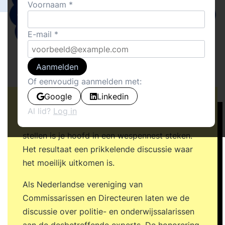
Voornaam
E-mail
Aanmelden
Of eenvoudig aanmelden met:
Google
Linkedin
Hoeveel verdient een politieman? Een leraar?
Al lid?
Log in
Een commissaris? Te weinig? Teveel? De vraag
stellen is je hoofd in een wespennest steken.
Het resultaat een prikkelende discussie waar
het moeilijk uitkomen is.
Als Nederlandse vereniging van
Commissarissen en Directeuren laten we de
discussie over politie- en onderwijssalarissen