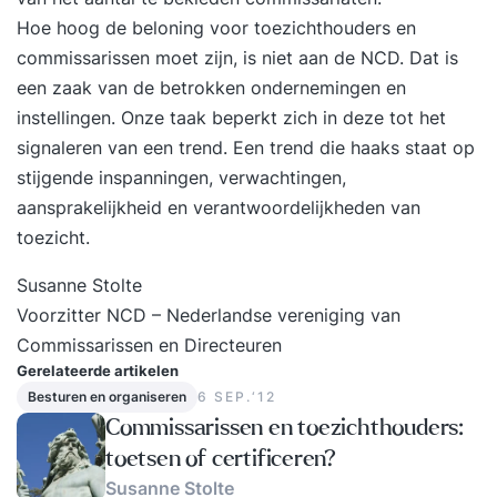
Elektropallettruck en stapelaar vormen een vast
Hoe hoog de beloning voor toezichthouders en
onderdeel van deze cursus. Bij een voldoende
commissarissen moet zijn, is niet aan de NCD. Dat is
resultaat voor de opdrachten ontvangt u voor
een zaak van de betrokken ondernemingen en
deze voertuigen een GRATIS certificaat. Lees
instellingen. Onze taak beperkt zich in deze tot het
ervaringen over BLOM opleidingen's training
signaleren van een trend. Een trend die haaks staat op
Basisopleiding Reachtruck (beginner) op
stijgende inspanningen, verwachtingen,
Springest... Voor wie is deze opleiding? Deze
aansprakelijkheid en verantwoordelijkheden van
reachtruckopleiding is als basisopleiding bedoeld
toezicht.
voor (Engelstalige) medewerkers die nog geen
enkele ervaring op een reachtruck hebben.
Susanne Stolte
Programma De opleidingsduur bedraagt 2 lange
Voorzitter NCD – Nederlandse vereniging van
dagen, van 07.00 uur tot 14.30 uur, waarbij de
Commissarissen en Directeuren
Gerelateerde artikelen
nadruk met 10 uur praktijktijd op de praktijk
Besturen en organiseren
6 SEP.‘12
ligt. De theorie reachtruck zal op dag 2 digitaal
Commissarissen en toezichthouders:
afgetoetst worden. Wat ga je leren? visueel
toetsen of certificeren?
inspecteren en de werking van de reachtruck
Susanne Stolte
controleren via een LMRA (video) het vaardig