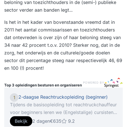
beloning van toezichthouders in de (semi-) publieke
sector verder aan banden legt...
Is het in het kader van bovenstaande vreemd dat in
2011 het aantal commissarissen en toezichthouders
dat ontevreden is over zijn of haar beloning steeg van
34 naar 42 procent t.o.v. 2010? Sterker nog, dat in de
zorg, het onderwijs en de culturele/goede doelen
sector dit percentage steeg naar respectievelijk 46, 69
en 100 (!) procent!
POWERED BY
Top 3 opleidingen
besturen en organiseren
2-daagse Reachtruckopleiding (beginner)
1
Tijdens de basisopleiding tot reachtruckchauffeur
voor beginners leren we (Engelstalige) cursisten
een reachtruck te besturen en tot in de puntjes te
Bekijk
2 dagen
€635
9.2