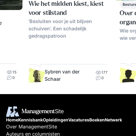
Wie het midden kiest, kiest
Besture
voor stilstand
Over d
'Besluiten voor je uit blijven
organ
e
schuiven'. Een schadelijk
Wie or
gedragspatroon
wie ve
Sybren van der
15
177
0
0
Schaar
Home
Kennisbank
Opleidingen
Vacatures
Boeken
Netwerk
Over ManagementSite
Auteurs en columnisten