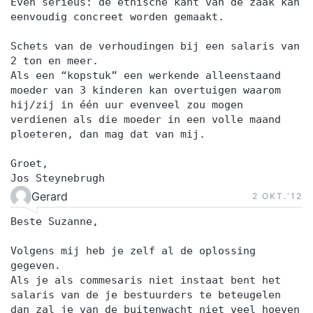
Even serieus: de ethische kant van de zaak kan
eenvoudig concreet worden gemaakt.
Schets van de verhoudingen bij een salaris van
2 ton en meer.
Als een “kopstuk” een werkende alleenstaand
moeder van 3 kinderen kan overtuigen waarom
hij/zij in één uur evenveel zou mogen
verdienen als die moeder in een volle maand
ploeteren, dan mag dat van mij.
Groet,
Jos Steynebrugh
Gerard
2 OKT.‘12
Beste Suzanne,
Volgens mij heb je zelf al de oplossing
gegeven.
Als je als commesaris niet instaat bent het
salaris van de je bestuurders te beteugelen
dan zal je van de buitenwacht niet veel hoeven