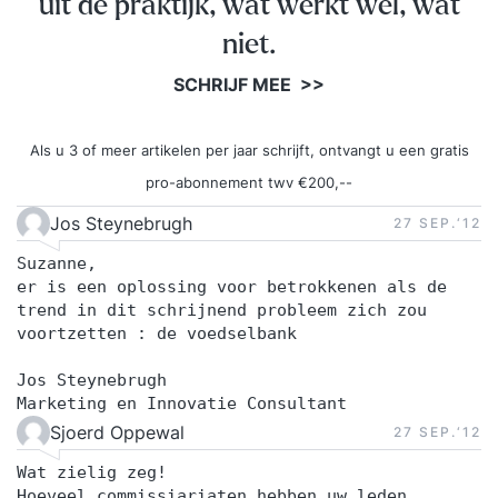
uit de praktijk, wat werkt wel, wat
een reachtruckcertificaat? Een
reachtruckopleiding zal de kosten en veiligheid
niet.
positief beïnvloeden. Bovendien is een
SCHRIJF MEE >>
onderneming in het kader van de Arbo-wet
verplicht de betreffende werknemers grondig te
Als u 3 of meer artikelen per jaar schrijft, ontvangt u een gratis
laten instrueren ook met betrekking tot
pro-abonnement twv €200,--
reachtruck en veiligheid. Deze opleiding wordt
standaard afgesloten met een BLOM-
Jos Steynebrugh
27 SEP.‘12
veiligheidsexamen. Alle reachtruckcertificaten
Suzanne,
hebben een geldigheidsduur van 5 jaar. Met een 1
er is een oplossing voor betrokkenen als de
daagse heftruckopleiding kunt u ook het
trend in dit schrijnend probleem zich zou
voortzetten : de voedselbank
heftruckcertificaat behalen.
Jos Steynebrugh
Marketing en Innovatie Consultant
Sjoerd Oppewal
27 SEP.‘12
Wat zielig zeg!
Hoeveel commissiariaten hebben uw leden